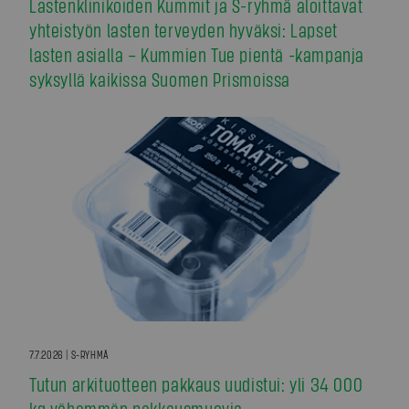
Lastenklinikoiden Kummit ja S-ryhmä aloittavat
yhteistyön lasten terveyden hyväksi: Lapset
lasten asialla – Kummien Tue pientä -kampanja
syksyllä kaikissa Suomen Prismoissa
7.7.2026 | S-RYHMÄ
Tutun arkituotteen pakkaus uudistui: yli 34 000
kg vähemmän pakkausmuovia