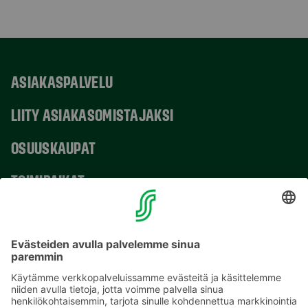
ASIAKASPALVELU
LIITY ASIAKASOMISTAJAKSI
OSUUSKAUPAT
TOIMIPAIKAT
YHTEYSTIEDOT