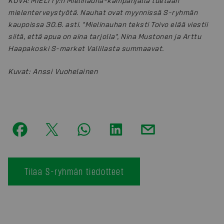
KUVA: MIELI ry:n Mielinauha-kampanjalla tuetaan
mielenterveystyötä. Nauhat ovat myynnissä S-ryhmän
kaupoissa 30.6. asti. "Mielinauhan teksti Toivo elää viestii
siitä, että apua on aina tarjolla", Nina Mustonen ja Arttu
Haapakoski S-market Vallilasta summaavat.
Kuvat
:
Anssi Vuohelainen
Tilaa S-ryhmän tiedotteet