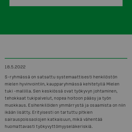
18.5.2022
S-ryhmässä on satsattu systemaattisesti henkilöstön
mielen hyvinvointiin, kaupparyhmässä kehitetyllä Mielen
tuki -mallilla. Sen keskiössä ovat työkyvyn johtaminen,
tehokkaat tukipalvelut, nopea hoitoon pääsy ja työn
muokkaus. Esihenkilöiden ymmärrystä ja osaamista on niin
ikään lisätty. Erityisesti on tartuttu pitkien
sairauspoissaolojen katkaisuun, mikä vähentää
huomattavasti työkyvyttömyyseläkeriskiä.