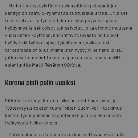
– Mielenterveyssyistä johtuvien pitkien poissaolojen
kehitys on saatu S-ryhmässä suotuisalle uralle. Erilaiset
toimintatavat ja työkalut, kuten lyhytpsykoterapian
hyödynnys ja sähköiset tukipalvelut, joita otimme muutama
vuosi sitten käyttöön, kannattivat. Investoinnit olivat
hyödyllisiä työnantajayrityksillemme, vaikka toki
tärkeämpää on ollut inhimillinen hyöty niille henkilöille,
jotka ovat saaneet tukea ja apua ajoissa, summaa HR-
asiantuntija
Matti Räsänen
SOK:lta.
Korona pisti pelin uusiksi
Pitkään kestänyt korona-aika on ollut haastavaa, ja
Työterveyslaitoksen tuore ”Miten Suomi voi” -tutkimus
kertoo työuupumisen lisääntyneen ja arvioiden omasta
työkyvystä heikentyneen.
– Palvelualoilla on takana kaksi kuormittavaa vuotta. S-