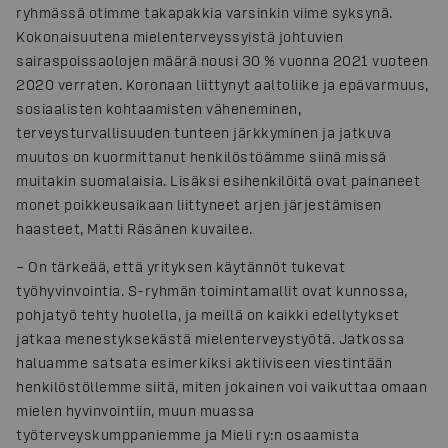
ryhmässä otimme takapakkia varsinkin viime syksynä.
Kokonaisuutena mielenterveyssyistä johtuvien
sairaspoissaolojen määrä nousi 30 % vuonna 2021 vuoteen
2020 verraten. Koronaan liittynyt aaltoliike ja epävarmuus,
sosiaalisten kohtaamisten väheneminen,
terveysturvallisuuden tunteen järkkyminen ja jatkuva
muutos on kuormittanut henkilöstöämme siinä missä
muitakin suomalaisia. Lisäksi esihenkilöitä ovat painaneet
monet poikkeusaikaan liittyneet arjen järjestämisen
haasteet, Matti Räsänen kuvailee.
– On tärkeää, että yrityksen käytännöt tukevat
työhyvinvointia. S-ryhmän toimintamallit ovat kunnossa,
pohjatyö tehty huolella, ja meillä on kaikki edellytykset
jatkaa menestyksekästä mielenterveystyötä. Jatkossa
haluamme satsata esimerkiksi aktiiviseen viestintään
henkilöstöllemme siitä, miten jokainen voi vaikuttaa omaan
mielen hyvinvointiin, muun muassa
työterveyskumppaniemme ja Mieli ry:n osaamista