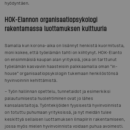
hyödyntäen.
HOK-Elannon organisaatiopsykologi
rakentamassa luottamuksen kulttuuria
Samalla kun korona-aika on lisännyt henkistä kuormitusta,
moni kokee, että työelämän tahti on kiihtynyt. HOK-Elanto
on ensimmäisiä kaupan alan yrityksiä, joka on tarttunut
työelämän kasvaviin haasteisiin palkkaamalla oman ”in-
house” organisaatiopsykologin tukemaan henkilöstönsä
hyvinvoinnin kehittämistä.
– Työn hallinnan opettelu, tunnetaidot ja esimerkiksi
palautumisesta huolehtiminen ovat jo lähes
kansalaistaitoja. Työntekijöiden fyysisestä hyvinvoinnista
on totuttu puhumaan yrityksissä, ja nyt meidän tulee
keskittyä sellaisen luottamuksen ilmapiirin rakentamiseen,
jossa myös mielen hyvinvoinnista voidaan puhua avoimesti.