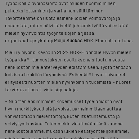
Työpaikoilla avainasioita ovat muiden huomioiminen,
puheeksi ottaminen ja varhainen välittäminen.
Tavoitteemme on lisätä esihenkilöiden voimavaroja ja
osaamista, miten päivittäisellä johtamistyöllä voi edistää
mielen hyvinvointia työyhteisöjen arjessa,
organisaatiopsykologi
Maija Suokas
HOK-Elannolta toteaa.
Mieli ry myönsi keväällä 2022 HOK-Elannolle Hyvän mielen
työpaikka® -tunnustuksen osoituksena sitoutumisesta
henkilöstön mielenterveyden edistämiseen. Työtä tehdään
kaikissa henkilöstöryhmissä. Esihenkilöt ovat toivoneet
erityisesti nuorten mielen hyvinvoinnin tukemista – nuoret
tarvitsevat positiivisia signaaleja.
– Nuorten ensimmäiset kokemukset työelämästä ovat
hyvin merkityksellisiä ja voivat parhaimmillaan auttaa
vahvistamaan mielentaitoja, kuten itsetuntemusta ja
selviytymisuskoa. Tulemmekin viestimään tänä vuonna
henkilöstöllemme, mukaan lukien kesätyöntekijöillemme,
mielen hyvinvoinnista useista näkökulmista. Pitkällä