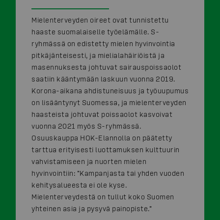
Mielenterveyden oireet ovat tunnistettu
haaste suomalaiselle työelämälle. S-
ryhmässä on edistetty mielen hyvinvointia
pitkäjänteisesti, ja mielialahäiriöistä ja
masennuksesta johtuvat sairauspoissaolot
saatiin kääntymään laskuun vuonna 2019.
Korona-aikana ahdistuneisuus ja työuupumus
on lisääntynyt Suomessa, ja mielenterveyden
haasteista johtuvat poissaolot kasvoivat
vuonna 2021 myös S-ryhmässä.
Osuuskauppa HOK-Elannolla on päätetty
tarttua erityisesti luottamuksen kulttuurin
vahvistamiseen ja nuorten mielen
hyvinvointiin: ”Kampanjasta tai yhden vuoden
kehitysalueesta ei ole kyse.
Mielenterveydestä on tullut koko Suomen
yhteinen asia ja pysyvä painopiste.”