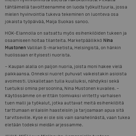
tähtäimellä tavoitteenamme on luoda työkulttuuria, jossa
mielen hyvinvointia tukeva tekeminen on luonteva osa
jokaista työpäivää, Maija Suokas sanoo.
HOK-Elannolla on satsattu myös esihenkilöiden tukeen ja
osaamiseen hoitaa tilanteita. Marketpäällikkö
Nina
Mustonen
Vallilan S-marketista, Helsingistä, on hänkin
huolissaan erityisesti nuorista.
– Kaupan alalla on paljon nuoria, joista moni hakee vielä
paikkaansa. Onneksi nuoret puhuvat vaikeistakin asioista
avoimesti. Uskalletaan tulla kuulluiksi, nähdyiksi sekä
tuetuiksi omina persoonina, Nina Mustonen kuvailee. –
Käytössämme on erittäin toimivaksi viritetty varhaisen
tuen malli ja työkalut, jotka auttavat meitä esihenkilöitä
tarttumaan erilaisiin haasteisiin ja tarjoamaan apua sitä
tarvitseville. Kyse ei ole siis vain sanahelinästä, vaan tukea
eletään todeksi meidän arjessamme.