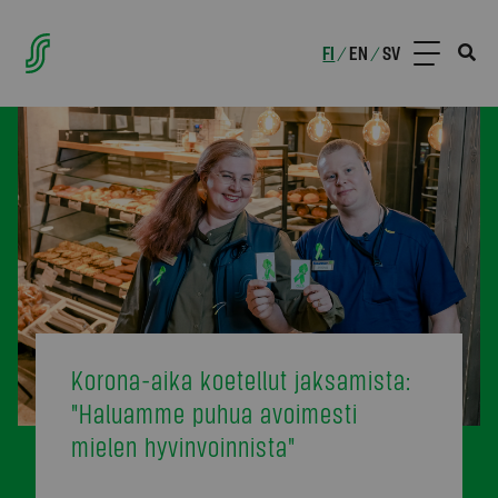
FI
EN
SV
/
/
Korona-aika koetellut jaksamista:
"Haluamme puhua avoimesti
mielen hyvinvoinnista"