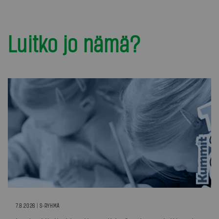
Luitko jo nämä?
7.8.2026 | S-RYHMÄ