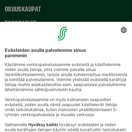
OSUUSKAUPAT
TOIMIPAIKAT
YHTEYSTIEDOT
Sähköpostiosoitteet S-ryhmässä ovat muotoa
etunimi.sukunimi@sok.fi
Seuraa meitä
: