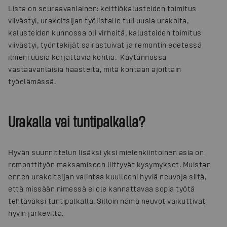
Lista on seuraavanlainen: keittiökalusteiden toimitus
viivästyi, urakoitsijan työlistalle tuli uusia urakoita,
kalusteiden kunnossa oli virheitä, kalusteiden toimitus
viivästyi, työntekijät sairastuivat ja remontin edetessä
ilmeni uusia korjattavia kohtia. Käytännössä
vastaavanlaisia haasteita, mitä kohtaan ajoittain
työelämässä.
Urakalla vai tuntipalkalla?
Hyvän suunnittelun lisäksi yksi mielenkiintoinen asia on
remonttityön maksamiseen liittyvät kysymykset. Muistan
ennen urakoitsijan valintaa kuulleeni hyviä neuvoja siitä,
että missään nimessä ei ole kannattavaa sopia työtä
tehtäväksi tuntipalkalla. Silloin nämä neuvot vaikuttivat
hyvin järkeviltä.