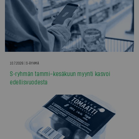
10.7.2026 | S-RYHMÄ
S-ryhmän tammi–kesäkuun myynti kasvoi
edellisvuodesta