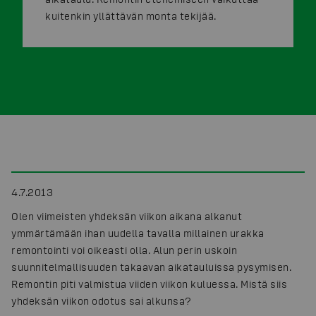
kuitenkin yllättävän monta tekijää.
4.7.2013
Olen viimeisten yhdeksän viikon aikana alkanut
ymmärtämään ihan uudella tavalla millainen urakka
remontointi voi oikeasti olla. Alun perin uskoin
suunnitelmallisuuden takaavan aikatauluissa pysymisen.
Remontin piti valmistua viiden viikon kuluessa. Mistä siis
yhdeksän viikon odotus sai alkunsa?