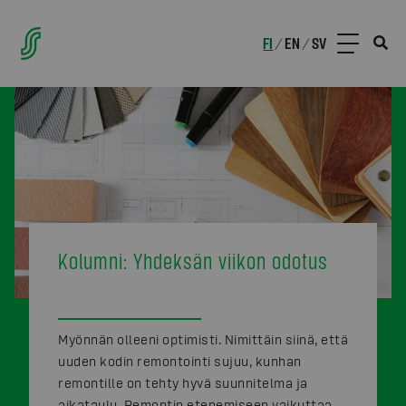
FI
EN
SV
/
/
Kolumni: Yhdeksän viikon odotus
Myönnän olleeni optimisti. Nimittäin siinä, että
uuden kodin remontointi sujuu, kunhan
remontille on tehty hyvä suunnitelma ja
aikataulu. Remontin etenemiseen vaikuttaa