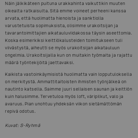
Näin jälkikäteen puituna urakkahinta vaikuttikin muuten
oikealta ratkaisulta. Sitä emme voineet perheeni kanssa
arvata, että huolimatta hienoista ja sanktiolla
varustetuista sopimuksista, olisimme urakoitsijan ja
tavarantoimittajien aikatauluviidakossa täysin aseettomia.
Koska esimerkiksi keittiökalusteiden toimitukseen tuli
viivästystä, aiheutti se myös urakoitsijan aikatauluun
ongelmia. Urakoitsijalla kun on muitakin työmaita ja rajattu
määrä työntekijöitä jaettavaksi.
Kaikista vastoinkäymisistä huolimatta vain lopputuloksella
on merkitystä. Ammattitaitoisten ihmisten työnjälkeä on
nautinto katsella. Saimme juuri sellaisen saunan ja keittiön
kuin halusimme. Tervetuloa myös loft, väripilkut, valo ja
avaruus. Pian unohtuu yhdeksän viikon sietämättömän
repivä odotus.
Kuvat
:
S-Ryhmä