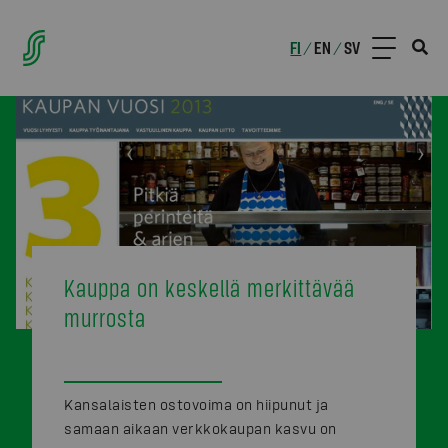
FI
EN
SV
/
/
Kauppa on keskellä merkittävää
murrosta
Kansalaisten ostovoima on hiipunut ja
samaan aikaan verkkokaupan kasvu on