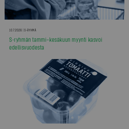
10.7.2026 | S-RYHMÄ
S-ryhmän tammi–kesäkuun myynti kasvoi
edellisvuodesta