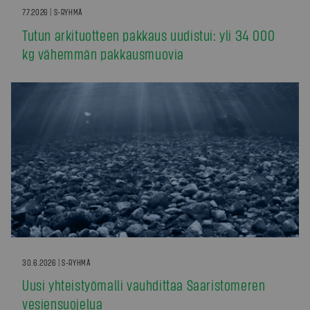
7.7.2026 | S-RYHMÄ
Tutun arkituotteen pakkaus uudistui: yli 34 000
kg vähemmän pakkausmuovia
30.6.2026 | S-RYHMÄ
Uusi yhteistyömalli vauhdittaa Saaristomeren
vesiensuojelua