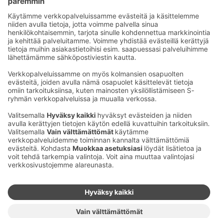
Sähköpostiosoitteet S-ryhmässä ovat muotoa
etunimi.sukunimi@sok.fi
Seuraa meitä
:
Muuta evästeasetuksia
Evästeinformaatio