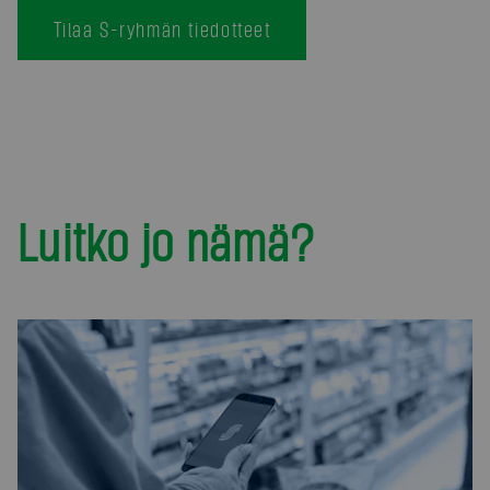
Tilaa S-ryhmän tiedotteet
Luitko jo nämä?