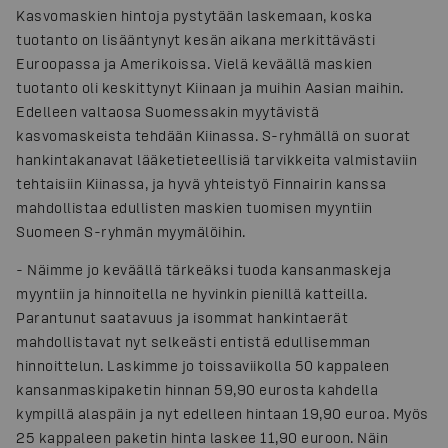
Kasvomaskien hintoja pystytään laskemaan, koska
tuotanto on lisääntynyt kesän aikana merkittävästi
Euroopassa ja Amerikoissa. Vielä keväällä maskien
tuotanto oli keskittynyt Kiinaan ja muihin Aasian maihin.
Edelleen valtaosa Suomessakin myytävistä
kasvomaskeista tehdään Kiinassa. S-ryhmällä on suorat
hankintakanavat lääketieteellisiä tarvikkeita valmistaviin
tehtaisiin Kiinassa, ja hyvä yhteistyö Finnairin kanssa
mahdollistaa edullisten maskien tuomisen myyntiin
Suomeen S-ryhmän myymälöihin.
- Näimme jo keväällä tärkeäksi tuoda kansanmaskeja
myyntiin ja hinnoitella ne hyvinkin pienillä katteilla.
Parantunut saatavuus ja isommat hankintaerät
mahdollistavat nyt selkeästi entistä edullisemman
hinnoittelun. Laskimme jo toissaviikolla 50 kappaleen
kansanmaskipaketin hinnan 59,90 eurosta kahdella
kympillä alaspäin ja nyt edelleen hintaan 19,90 euroa. Myös
25 kappaleen paketin hinta laskee 11,90 euroon. Näin