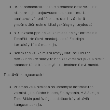
”Kansanmaskeille” ei ole olemassa omia virallisia
standardeja suojaavuuden suhteen, mutta ne
saattavat vähentää pisaroiden leviämistä
ympäristöön esimerkiksi yskäisyn yhteydessä.
S-ruokakauppojen valikoimissa on nyt kotimaisia
TehoFilterin Sievi-maskeja sekä Foodiqin
kertakäyttöisiä maskeja.
Sokoksen valikoimista löytyy Naturel Finland -
merkkinen kertakäyttöinen kasvomaski ja valikoimiin
saadaan lähiaikoina myös kotimainen Sievi-maski.
Pestävät kangasmaskit
Prisman valikoimissa on useampia kotimaisten
valmistajien, Globe Hopen, Finlaysonin, M.A.S.I:n ja
Tam-Silkin pestäviä ja uudelleenkäytettäviä
kangasmaskeja.