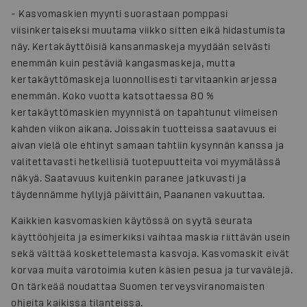
- Kasvomaskien myynti suorastaan pomppasi
viisinkertaiseksi muutama viikko sitten eikä hidastumista
näy. Kertakäyttöisiä kansanmaskeja myydään selvästi
enemmän kuin pestäviä kangasmaskeja, mutta
kertakäyttömaskeja luonnollisesti tarvitaankin arjessa
enemmän. Koko vuotta katsottaessa 80 %
kertakäyttömaskien myynnistä on tapahtunut viimeisen
kahden viikon aikana. Joissakin tuotteissa saatavuus ei
aivan vielä ole ehtinyt samaan tahtiin kysynnän kanssa ja
valitettavasti hetkellisiä tuotepuutteita voi myymälässä
näkyä. Saatavuus kuitenkin paranee jatkuvasti ja
täydennämme hyllyjä päivittäin, Paananen vakuuttaa.
Kaikkien kasvomaskien käytössä on syytä seurata
käyttöohjeita ja esimerkiksi vaihtaa maskia riittävän usein
sekä välttää koskettelemasta kasvoja. Kasvomaskit eivät
korvaa muita varotoimia kuten käsien pesua ja turvavälejä.
On tärkeää noudattaa Suomen terveysviranomaisten
ohjeita kaikissa tilanteissa.