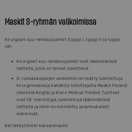
Maskit S-ryhmän valikoimissa
Kirurgiset suu-nenäsuojaimet (tyyppi I, tyyppi II ja tyyppi
IIR)
Kirurgiset suu-nenäsuojaimet ovat lääkinnällisiä
laitteita, joille on tarkat luokittelut.
S-ruokakauppojen valikoimiin on lisätty luokiteltuja
kirurginmaskeja kahdelta toimittajalta Medkit Finland
(merkillä Kingfa) ja Elers Medical Finland. Tuotteet
ovat CE-merkittyjä, luokiteltuja lääkinnällisiä
laitteita ja niihin on kiinnitetty asianmukaiset
merkinnät.
Kertakäyttöiset kansanmaskit