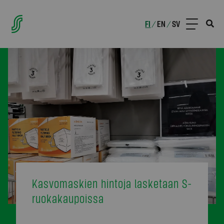
FI
EN
SV
/
/
Kasvomaskien hintoja lasketaan S-
ruokakaupoissa