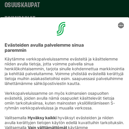
OSUUSKAUPAT
TOIMIPAIKAT
YHTEYSTIEDOT
Sähköpostiosoitteet S-ryhmässä ovat muotoa
etunimi.sukunimi@sok.fi
Seuraa meitä
: