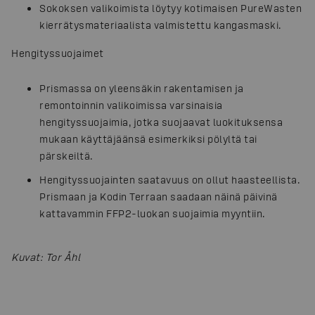
Sokoksen valikoimista löytyy kotimaisen PureWasten
kierrätysmateriaalista valmistettu kangasmaski.
Hengityssuojaimet
Prismassa on yleensäkin rakentamisen ja
remontoinnin valikoimissa varsinaisia
hengityssuojaimia, jotka suojaavat luokituksensa
mukaan käyttäjäänsä esimerkiksi pölyltä tai
pärskeiltä.
Hengityssuojainten saatavuus on ollut haasteellista.
Prismaan ja Kodin Terraan saadaan näinä päivinä
kattavammin FFP2-luokan suojaimia myyntiin.
Kuvat
:
Tor Åhl