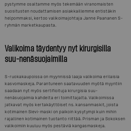
pystymme osaltamme myös tekemään viranomaisten
suositusten noudattamisen asiakkaillemme entistäkin
helpommaksi, kertoo valikoimajohtaja Janne Paananen S-
ryhmän marketkaupasta.
Valikoima täydentyy nyt kirurgisilla
suu-nenäsuojaimilla
S-ruokakaupoissa on myynnissä laaja valikoima erilaisia
kasvomaskeja. Parantuneen saatavuuden myötä myyntiin
saadaan nyt myös sertifioituja kirurgisia suu-
nenäsuojaimia kahdelta eri toimittajalta. Valikoimissa
jatkavat myös kertakäyttöiset ns. kansanmaskit, joista
kotimainen Sievi-maski on paikoin kysytympi kuin mihin
rajallinen kotimainen tuotanto riittää. Prisman ja Sokoksen
valikoimiin kuuluu myös pestäviä kangasmaskeja.