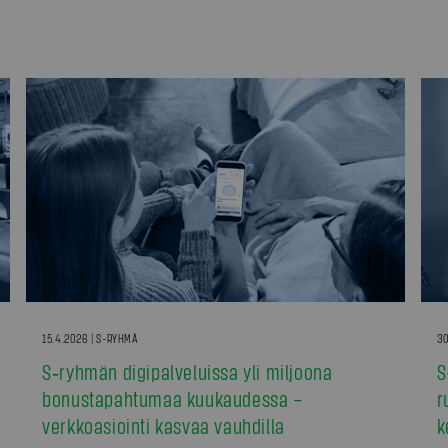
15.4.2026 | S-RYHMÄ
30
S‑ryhmän digipalveluissa yli miljoona
S
bonustapahtumaa kuukaudessa –
r
verkkoasiointi kasvaa vauhdilla
k