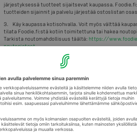
järjestyksessä tuotteet sijaitsevat kaupassa. Foodie.f
tuotteiden sijainnit ja palvelu järjestää ostoslistan osas
3. Käy kaupassa kotisohvalla. Voit myös välttää kaupa
tilata Foodie.fi:stä kotiin toimitettuna tai hakea nouto
Tarkista noutomahdollisuus täältä:
https://www.foodie
noutopisteet
Näin kaupat ovat auki
Kaikki S-ryhmän ruokakaupat ovat auki juhannusaatton
ovensa normaaliperjantaita aikaisemmin. Myymälöistä va
juhannuspäivänä eli kaikkina päivinä ostoksia voi tehdä
Kellon ympäri palvelee noin 60 myymälää ja ABC-asemaa
Mikkelissä ja Prisma Seppälässä Jyväskylässä on vilkk
juhannusta laajennettu aukiolot 24/7.
Oman juhannuskaupan aukiolon voi tarkistaa S-kanaval
kanava.fi/asiakasomistaja/etu-ja-bonuspaikat