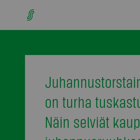
Juhannustorstai
on turha tuskast
Näin selviät kau