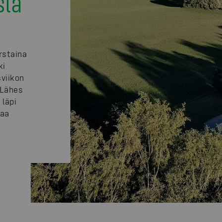
sta
rstaina
ki
sviikon
: Lähes
 läpi
taa