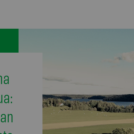
na
ua:
pan