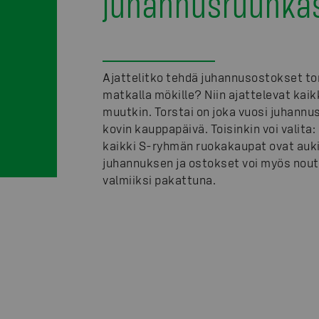
juhannusruuhka
Ajattelitko tehdä juhannusostokset to
matkalla mökille? Niin ajattelevat kaik
muutkin. Torstai on joka vuosi juhannu
kovin kauppapäivä. Toisinkin voi valita
kaikki S-ryhmän ruokakaupat ovat auki
juhannuksen ja ostokset voi myös nou
valmiiksi pakattuna.