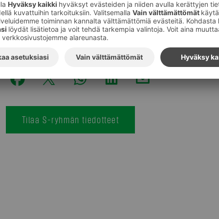
Kuvat
:
S-ryhmä
Tilaa S-ryhmän tiedotteet