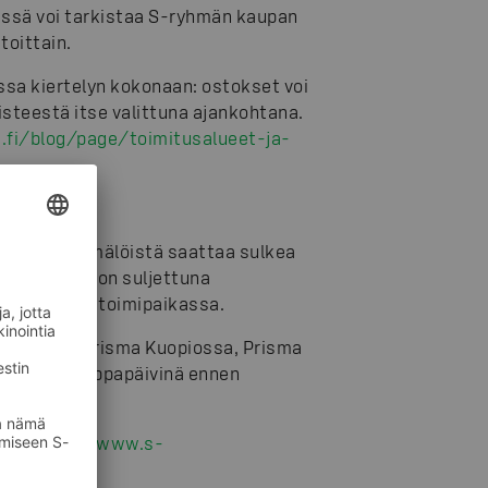
i:ssä voi tarkistaa S-ryhmän kaupan
toittain.
ssa kiertelyn kokonaan: ostokset voi
pisteestä itse valittuna ajankohtana.
.fi/blog/page/toimitusalueet-ja-
a. Osa myymälöistä saattaa sulkea
in noin 60 on suljettuna
 lähes 1 000 toimipaikassa.
. Lisäksi Prisma Kuopiossa, Prisma
aimpina kauppapäivinä ennen
ta:
https://www.s-