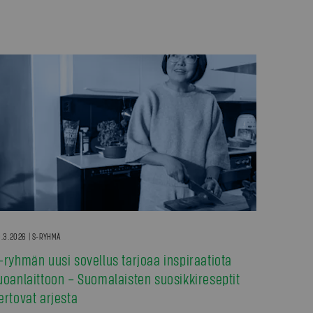
.3.2026 | S-RYHMÄ
-ryhmän uusi sovellus tarjoaa inspiraatiota
uoanlaittoon – Suomalaisten suosikkireseptit
ertovat arjesta