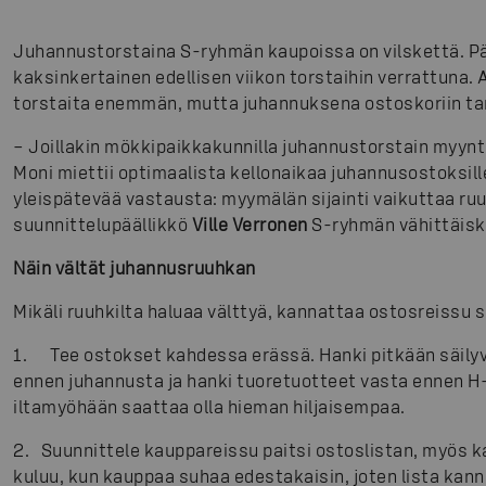
Juhannustorstaina S-ryhmän kaupoissa on vilskettä. Päi
kaksinkertainen edellisen viikon torstaihin verrattuna. 
torstaita enemmän, mutta juhannuksena ostoskoriin ta
– Joillakin mökkipaikkakunnilla juhannustorstain myynt
Moni miettii optimaalista kellonaikaa juhannusostoksille
yleispätevää vastausta: myymälän sijainti vaikuttaa ru
suunnittelupäällikkö
Ville Verronen
S-ryhmän vähittäisk
Näin vältät juhannusruuhkan
Mikäli ruuhkilta haluaa välttyä, kannattaa ostosreissu 
1. Tee ostokset kahdessa erässä. Hanki pitkään säilyv
ennen juhannusta ja hanki tuoretuotteet vasta ennen H-
iltamyöhään saattaa olla hieman hiljaisempaa.
2. Suunnittele kauppareissu paitsi ostoslistan, myös 
kuluu, kun kauppaa suhaa edestakaisin, joten lista ka