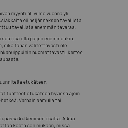
vän myynti oli viime vuonna yli
Asiakkaita oli neljänneksen tavallista
rttuu tavallista enemmän tavaraa.
i saattaa olla paljon enemmänkin.
, eikä tähän valitettavasti ole
uhkahuippuihin huomattavasti, kertoo
aupasta.
suunnitella etukäteen.
ät tuotteet etukäteen hyvissä ajoin
hetkeä. Varhain aamulla tai
kaupassa kulkemisen osalta. Aikaa
nnattaa koota sen mukaan, missä