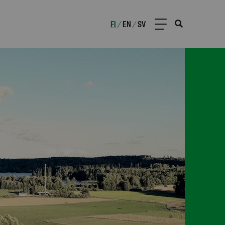
FI
EN
SV
/
/