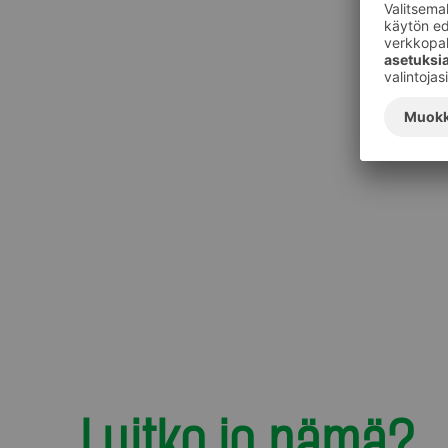
Luitko jo nämä?