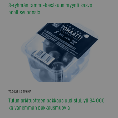
S-ryhmän tammi–kesäkuun myynti kasvoi
edellisvuodesta
7.7.2026 | S-RYHMÄ
Tutun arkituotteen pakkaus uudistui: yli 34 000
kg vähemmän pakkausmuovia