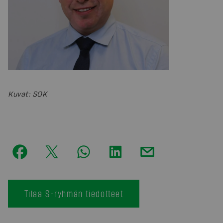
Kuvat
:
SOK
Tilaa S-ryhmän tiedotteet