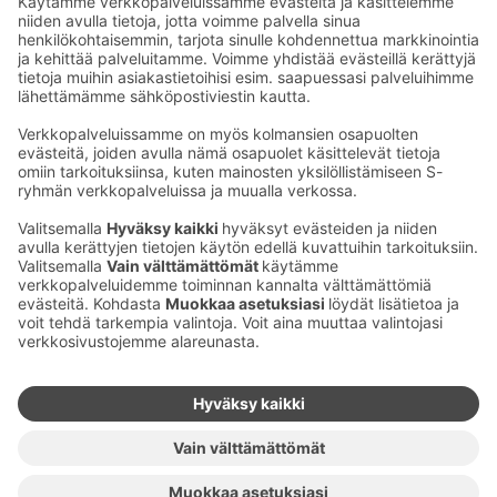
Sähköpostiosoitteet S-ryhmässä ovat muotoa
etunimi.sukunimi@sok.fi
Seuraa meitä
:
Muuta evästeasetuksia
Evästeinformaatio
S-ryhmän tietosuoja