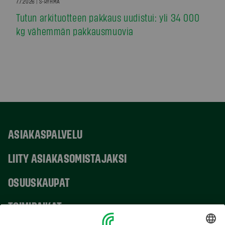
7.7.2026 | S-RYHMÄ
Tutun arkituotteen pakkaus uudistui: yli 34 000
kg vähemmän pakkausmuovia
ASIAKASPALVELU
LIITY ASIAKASOMISTAJAKSI
OSUUSKAUPAT
TOIMIPAIKAT