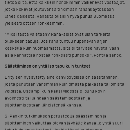
tietoa siitä, että kaikkein hanakimmin vaikenevat vastaajat,
jotka kokevat joutuvansa tinkimään rahankäytössään
lähes kaikesta. Rahasta olisikin hyvä puhua Suomessa
yleisesti ottaen rohkeammin.
"Miksi tästä vaietaan? Raha-asiat ovat liian tärkeitä
ollakseen tabuja. Jos raha tuntuu hupenevan arjen
keskellä kuin huomaamatta, sitä ei tarvitse hävetä, vaan
asia kannattaa nostaa rohkeasti puheeksi", Pohtila sanoo.
Säästäminen on yhtä iso tabu kuin tunteet
Erityisen hyssytelty aihe kahvipöydissä on säästäminen,
josta puhutaan vähemmän kuin omasta palkasta tai omista
veloista. Useampi kuin kaksi viidestä ei puhu kovin
avoimesti tai lainkaan säästämisestään ja
sijoittamisestaan läheistensä kanssa.
S-Pankin tutkimuksen perusteella säästäminen ja
sijoittaminen vaikuttaa olevan jäyhälle kansalle yhtä suuri
tabu kuin omat tunteet. Joskin tässä suhteessa