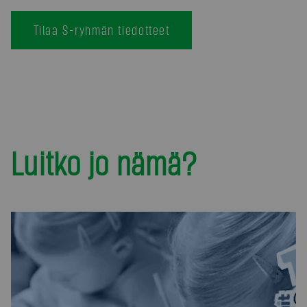
Tilaa S-ryhmän tiedotteet
Luitko jo nämä?