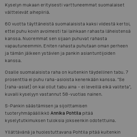
Kyselyn mukaan erityisesti varttuneemmat suomalaiset
välttelevät aihepiiriä.
60 vuotta täyttäneistä suomalaisista kaksi viidestä kertoi,
ettei puhu kovin avoimesti tai lainkaan rahasta läheistensä
kanssa. Nuoremmat sen sijaan puhuvat rahasta
vapautuneemmin. Eniten rahasta puhutaan oman perheen
ja tämän jälkeen ystävien ja pankin asiantuntijoiden
kanssa.
Osalle suomalaisista raha on kuitenkin täydellinen tabu. 7
prosenttia ei puhu raha-asioista kenenkään kanssa. "Se
[
raha-asiat
]
on kai ollut tabu aina – ei leveillä eikä valiteta",
kuvaili kyselyyn vastannut 58-vuotias nainen.
S-Pankin säästämisen ja sijoittamisen
tuoteryhmäpäällikkö
Annika Pohtila
pitää
kyselytutkimuksen tuloksia jokseenkin odotettuina.
Yllättävänä ja huolestuttavana Pohtila pitää kuitenkin