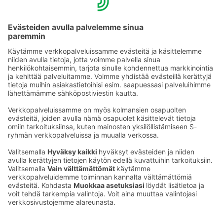
YHTEYSTIEDOT
Sähköpostiosoitteet S-ryhmässä ovat muotoa
etunimi.sukunimi@sok.fi
Seuraa meitä
: