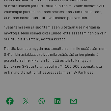
suhtautuminen jakautui sukupuolten mukaan: miehet ovat
valmiimpia puhumaan säästämisestään kuin tunteistaan,
kun taas naiset suhtautuivat asiaan päinvastoin.
"Säästämiseen ja sijoittamiseen liitetään usein erilaisia
myyttejä. Moni esimerkiksi luulee, että säästäminen on vain
suurituloisia varten", Pohtila kertoo.
Pohtila kumoaa myytin nostamalla esiin mikrosäästäminen.
S-Pankin asiakkaat voivat mikrosäästää arjen pienistä
puroista esimerkiksi siirtämällä ostoista kertyvän
Bonuksen S-Säästörahastoihin. Yli 100 000 suomalaista
onkin aloittanut jo rahastosäästämisen S-Pankissa.