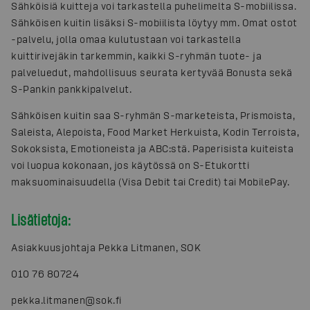
Sähköisiä kuitteja voi tarkastella puhelimelta S-mobiilissa.
Sähköisen kuitin lisäksi S-mobiilista löytyy mm. Omat ostot
-palvelu, jolla omaa kulutustaan voi tarkastella
kuittirivejäkin tarkemmin, kaikki S-ryhmän tuote- ja
palveluedut, mahdollisuus seurata kertyvää Bonusta sekä
S-Pankin pankkipalvelut.
Sähköisen kuitin saa S-ryhmän S-marketeista, Prismoista,
Saleista, Alepoista, Food Market Herkuista, Kodin Terroista,
Sokoksista, Emotioneista ja ABC:stä. Paperisista kuiteista
voi luopua kokonaan, jos käytössä on S-Etukortti
maksuominaisuudella (Visa Debit tai Credit) tai MobilePay.
Lisätietoja:
Asiakkuusjohtaja Pekka Litmanen, SOK
010 76 80724
pekka.litmanen@sok.fi