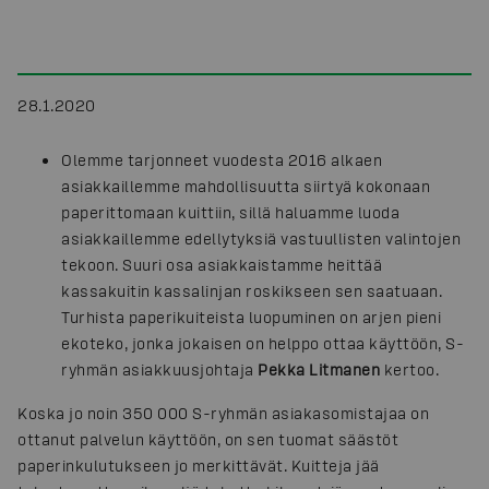
28.1.2020
Olemme tarjonneet vuodesta 2016 alkaen
asiakkaillemme mahdollisuutta siirtyä kokonaan
paperittomaan kuittiin, sillä haluamme luoda
asiakkaillemme edellytyksiä vastuullisten valintojen
tekoon. Suuri osa asiakkaistamme heittää
kassakuitin kassalinjan roskikseen sen saatuaan.
Turhista paperikuiteista luopuminen on arjen pieni
ekoteko, jonka jokaisen on helppo ottaa käyttöön, S-
ryhmän asiakkuusjohtaja
Pekka Litmanen
kertoo.
Koska jo noin 350 000 S-ryhmän asiakasomistajaa on
ottanut palvelun käyttöön, on sen tuomat säästöt
paperinkulutukseen jo merkittävät. Kuitteja jää