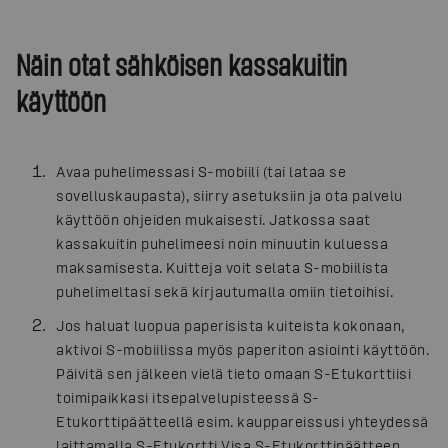
Näin otat sähköisen kassakuitin
käyttöön
Avaa puhelimessasi S-mobiili (tai lataa se
sovelluskaupasta), siirry asetuksiin ja ota palvelu
käyttöön ohjeiden mukaisesti. Jatkossa saat
kassakuitin puhelimeesi noin minuutin kuluessa
maksamisesta. Kuitteja voit selata S-mobiilista
puhelimeltasi sekä kirjautumalla omiin tietoihisi.
Jos haluat luopua paperisista kuiteista kokonaan,
aktivoi S-mobiilissa myös paperiton asiointi käyttöön.
Päivitä sen jälkeen vielä tieto omaan S-Etukorttiisi
toimipaikkasi itsepalvelupisteessä S-
Etukorttipäätteellä esim. kauppareissusi yhteydessä
laittamalla S-Etukortti Visa S-Etukorttipäätteen