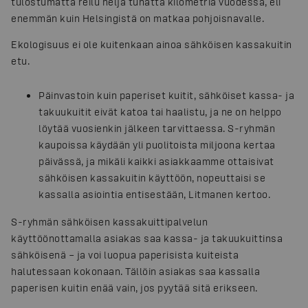
tulostumatta reilu neljä tuhatta kilometriä vuodessa, eli
enemmän kuin Helsingistä on matkaa pohjoisnavalle.
Ekologisuus ei ole kuitenkaan ainoa sähköisen kassakuitin
etu.
Päinvastoin kuin paperiset kuitit, sähköiset kassa- ja
takuukuitit eivät katoa tai haalistu, ja ne on helppo
löytää vuosienkin jälkeen tarvittaessa. S-ryhmän
kaupoissa käydään yli puolitoista miljoona kertaa
päivässä, ja mikäli kaikki asiakkaamme ottaisivat
sähköisen kassakuitin käyttöön, nopeuttaisi se
kassalla asiointia entisestään, Litmanen kertoo.
S-ryhmän sähköisen kassakuittipalvelun
käyttöönottamalla asiakas saa kassa- ja takuukuittinsa
sähköisenä – ja voi luopua paperisista kuiteista
halutessaan kokonaan. Tällöin asiakas saa kassalla
paperisen kuitin enää vain, jos pyytää sitä erikseen.