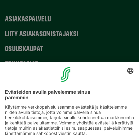
ASIAKASPALVELU
LIITY ASIAKASOMISTAJAKSI
OSUUSKAUPAT
TOIMIPAIKAT
YHTEYSTIEDOT
Sähköpostiosoitteet S-ryhmässä ovat muotoa
etunimi.sukunimi@sok.fi