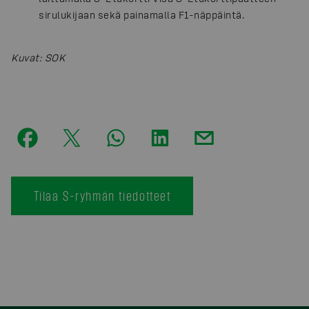
sirulukijaan sekä painamalla F1-näppäintä.
Kuvat
:
SOK
Tilaa S-ryhmän tiedotteet