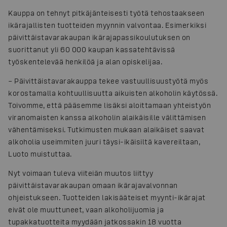
Kauppa on tehnyt pitkäjänteisesti työtä tehostaakseen
ikärajallisten tuotteiden myynnin valvontaa. Esimerkiksi
päivittäistavarakaupan ikärajapassikoulutuksen on
suorittanut yli 60 000 kaupan kassatehtävissä
työskentelevää henkilöä ja alan opiskelijaa.
– Päivittäistavarakauppa tekee vastuullisuustyötä myös
korostamalla kohtuullisuutta aikuisten alkoholin käytössä.
Toivomme, että pääsemme lisäksi aloittamaan yhteistyön
viranomaisten kanssa alkoholin alaikäisille välittämisen
vähentämiseksi. Tutkimusten mukaan alaikäiset saavat
alkoholia useimmiten juuri täysi-ikäisiltä kavereiltaan,
Luoto muistuttaa.
Nyt voimaan tuleva viiteiän muutos liittyy
päivittäistavarakaupan omaan ikärajavalvonnan
ohjeistukseen. Tuotteiden lakisääteiset myynti-ikärajat
eivät ole muuttuneet, vaan alkoholijuomia ja
tupakkatuotteita myydään jatkossakin 18 vuotta