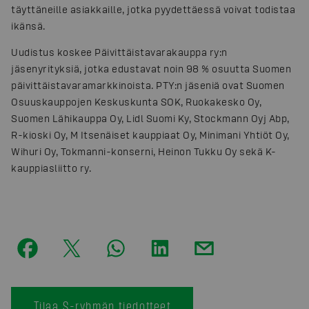
täyttäneille asiakkaille, jotka pyydettäessä voivat todistaa
ikänsä.
Uudistus koskee Päivittäistavarakauppa ry:n
jäsenyrityksiä, jotka edustavat noin 98 % osuutta Suomen
päivittäistavaramarkkinoista. PTY:n jäseniä ovat Suomen
Osuuskauppojen Keskuskunta SOK, Ruokakesko Oy,
Suomen Lähikauppa Oy, Lidl Suomi Ky, Stockmann Oyj Abp,
R-kioski Oy, M Itsenäiset kauppiaat Oy, Minimani Yhtiöt Oy,
Wihuri Oy, Tokmanni-konserni, Heinon Tukku Oy sekä K-
kauppiasliitto ry.
Tilaa S-ryhmän tiedotteet