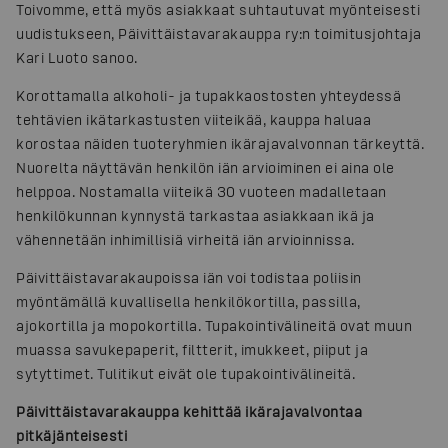
Toivomme, että myös asiakkaat suhtautuvat myönteisesti
uudistukseen, Päivittäistavarakauppa ry:n toimitusjohtaja
Kari Luoto sanoo.
Korottamalla alkoholi- ja tupakkaostosten yhteydessä
tehtävien ikätarkastusten viiteikää, kauppa haluaa
korostaa näiden tuoteryhmien ikärajavalvonnan tärkeyttä.
Nuorelta näyttävän henkilön iän arvioiminen ei aina ole
helppoa. Nostamalla viiteikä 30 vuoteen madalletaan
henkilökunnan kynnystä tarkastaa asiakkaan ikä ja
vähennetään inhimillisiä virheitä iän arvioinnissa.
Päivittäistavarakaupoissa iän voi todistaa poliisin
myöntämällä kuvallisella henkilökortilla, passilla,
ajokortilla ja mopokortilla. Tupakointivälineitä ovat muun
muassa savukepaperit, filtterit, imukkeet, piiput ja
sytyttimet. Tulitikut eivät ole tupakointivälineitä.
Päivittäistavarakauppa kehittää ikärajavalvontaa
pitkäjänteisesti