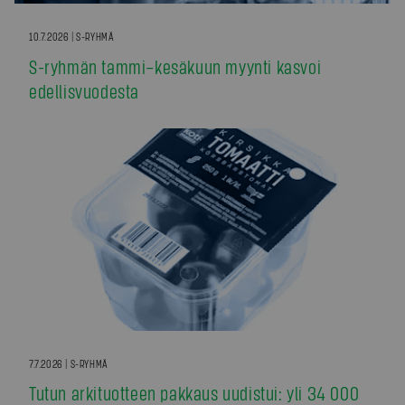
10.7.2026 | S-RYHMÄ
S-ryhmän tammi–kesäkuun myynti kasvoi
edellisvuodesta
7.7.2026 | S-RYHMÄ
Tutun arkituotteen pakkaus uudistui: yli 34 000