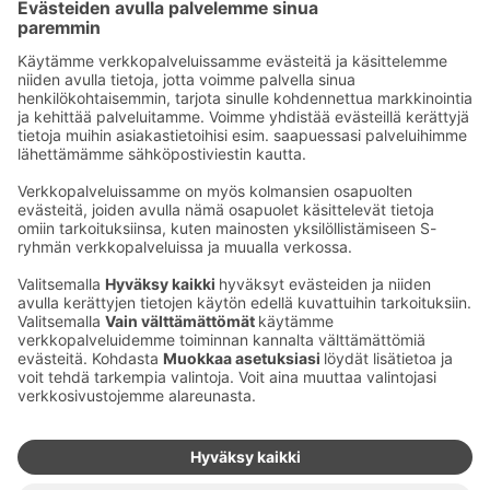
Sähköpostiosoitteet S-ryhmässä ovat muotoa
etunimi.sukunimi@sok.fi
Seuraa meitä
:
Muuta evästeasetuksia
Evästeinformaatio