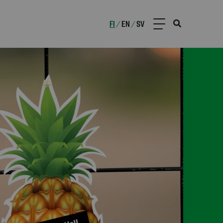
FI
EN
SV
/
/