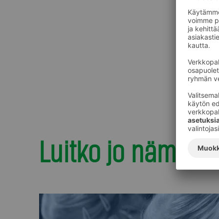
Luitko jo nämä?