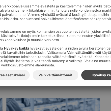
Tilaa S-ryhmän tiedotteet