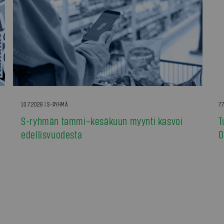
10.7.2026 | S-RYHMÄ
7.
S-ryhmän tammi–kesäkuun myynti kasvoi
T
edellisvuodesta
0