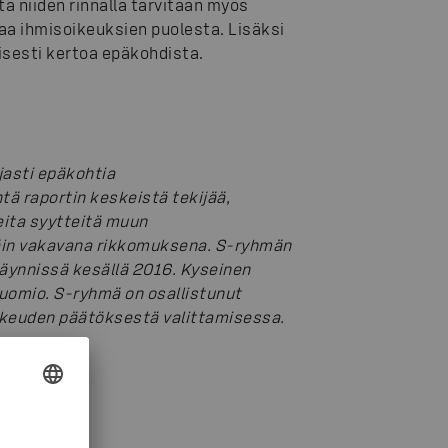
a niiden rinnalla tarvitaan myös
aa ihmisoikeuksien puolesta. Lisäksi
llisesti kertoa epäkohdista.
jasti epäkohtia
ä raportin keskeistä tekijää,
ita syytteitä muun
äin vakavana rikkomuksena.
S-ryhmän
äynnissä kesällä 2016. Kyseinen
 tuomio. S-ryhmä on osallistunut
oikeuden päätöksestä valittamisessa.