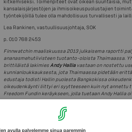
kitkemiseksi. Toimenpiteet ovat oikean suuntaisia, mutt
kansalaisjärjestöjen ja ihmisoikeuspuolustajien toimint
työntekijöillä tulee olla mahdollisuus turvallisesti ja lai
Lea Rankinen, vastuullisuusjohtaja, SOK
p. 010 768 2453
Finnwatchin maaliskuussa 2013 julkaisema raportti pal
ananasmehutiivisteen tuotanto-oloista Thaimaassa. Yht
brittiläistä lakimies
Andy Hallia
vastaan on nostettu use
kunnianloukkauksesta, jota Thaimaassa pidetään eritt
edustaja todisti
Hallin puolesta Bangkokissa oikeudenk
oikeudenkäynti liittyi eri syytteeseen kuin nyt annettu
Freedom Fundin keräykseen, jolla tuetaan Andy Hallia 
Kuvat
:
S-Ryhmä