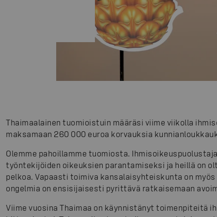
Thaimaalainen tuomioistuin määräsi viime viikolla ihmi
maksamaan 260 000 euroa korvauksia kunnianloukkaukse
Olemme pahoillamme tuomiosta. Ihmisoikeuspuolustaja
työntekijöiden oikeuksien parantamiseksi ja heillä on o
pelkoa. Vapaasti toimiva kansalaisyhteiskunta on myös 
ongelmia on ensisijaisesti pyrittävä ratkaisemaan avoim
Viime vuosina Thaimaa on käynnistänyt toimenpiteitä 