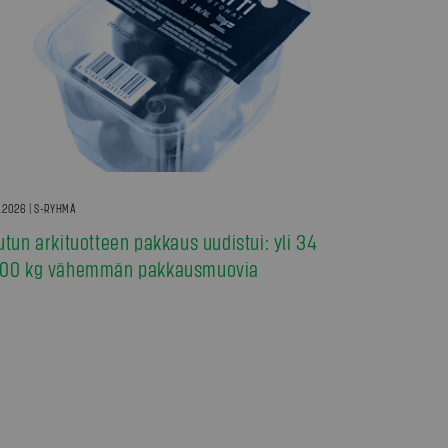
7.2026 | S-RYHMÄ
utun arkituotteen pakkaus uudistui: yli 34
00 kg vähemmän pakkausmuovia