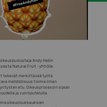
soikeuspuolustaja Andy Hallin
sta Natural Fruit -yhtiölle.
t tekevät merkittävää työtä
ltava mahdollisuus toimia ilman
yritysten etu. Oikeusprosessin sijaan
uudella ja vuoropuhelulla.
ihmisoikeusloukkauksien