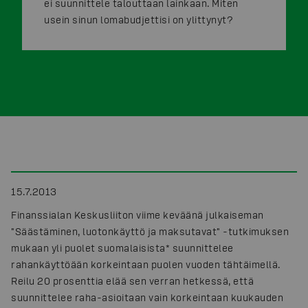
ei suunnittele talouttaan lainkaan. Miten
usein sinun lomabudjettisi on ylittynyt?
15.7.2013
Finanssialan Keskusliiton viime keväänä julkaiseman
"Säästäminen, luotonkäyttö ja maksutavat" -tutkimuksen
mukaan yli puolet suomalaisista
*
suunnittelee
rahankäyttöään korkeintaan puolen vuoden tähtäimellä.
Reilu 20 prosenttia elää sen verran hetkessä, että
suunnittelee raha-asioitaan vain korkeintaan kuukauden