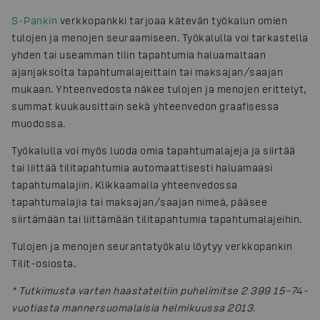
S-Pankin
verkkopankki tarjoaa kätevän työkalun omien
tulojen ja menojen seuraamiseen. Työkalulla voi tarkastella
yhden tai useamman tilin tapahtumia haluamaltaan
ajanjaksolta tapahtumalajeittain tai maksajan/saajan
mukaan. Yhteenvedosta näkee tulojen ja menojen erittelyt,
summat kuukausittain sekä yhteenvedon graafisessa
muodossa.
Työkalulla voi myös luoda omia tapahtumalajeja ja siirtää
tai liittää tilitapahtumia automaattisesti haluamaasi
tapahtumalajiin. Klikkaamalla yhteenvedossa
tapahtumalajia tai maksajan/saajan nimeä, pääsee
siirtämään tai liittämään tilitapahtumia tapahtumalajeihin.
Tulojen ja menojen seurantatyökalu löytyy verkkopankin
Tilit-osiosta.
*
Tutkimusta varten haastateltiin puhelimitse 2 399 15–74-
vuotiasta mannersuomalaisia helmikuussa 2013.