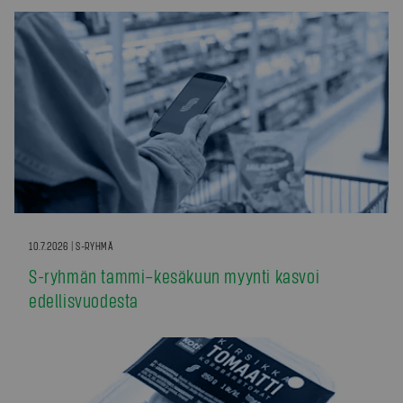
10.7.2026 | S-RYHMÄ
S-ryhmän tammi–kesäkuun myynti kasvoi
edellisvuodesta