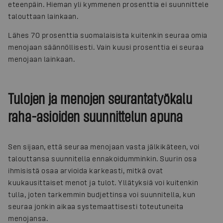
eteenpäin. Hieman yli kymmenen prosenttia ei suunnittele
talouttaan lainkaan.
Lähes 70 prosenttia suomalaisista kuitenkin seuraa omia
menojaan säännöllisesti. Vain kuusi prosenttia ei seuraa
menojaan lainkaan.
Tulojen ja menojen seurantatyökalu
raha-asioiden suunnittelun apuna
Sen sijaan, että seuraa menojaan vasta jälkikäteen, voi
talouttansa suunnitella ennakoidumminkin. Suurin osa
ihmisistä osaa arvioida karkeasti, mitkä ovat
kuukausittaiset menot ja tulot. Yllätyksiä voi kuitenkin
tulla, joten tarkemmin budjettinsa voi suunnitella, kun
seuraa jonkin aikaa systemaattisesti toteutuneita
menojansa.