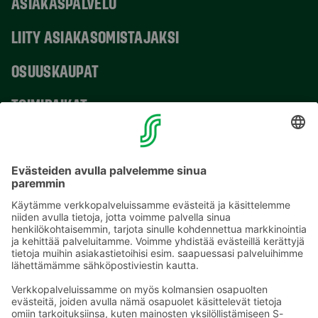
ASIAKASPALVELU
LIITY ASIAKASOMISTAJAKSI
OSUUSKAUPAT
TOIMIPAIKAT
YHTEYSTIEDOT
Sähköpostiosoitteet S-ryhmässä ovat muotoa
etunimi.sukunimi@sok.fi
Seuraa meitä
: