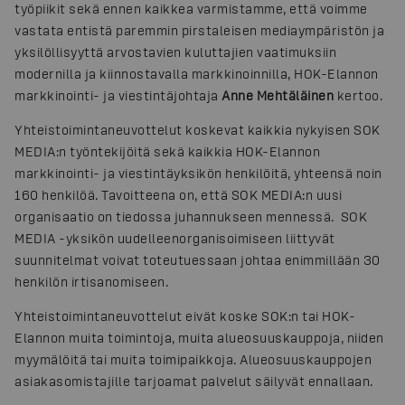
työpiikit sekä ennen kaikkea varmistamme, että voimme
vastata entistä paremmin pirstaleisen mediaympäristön ja
yksilöllisyyttä arvostavien kuluttajien vaatimuksiin
modernilla ja kiinnostavalla markkinoinnilla, HOK-Elannon
markkinointi- ja viestintäjohtaja
Anne Mehtäläinen
kertoo.
Yhteistoimintaneuvottelut koskevat kaikkia nykyisen SOK
MEDIA:n työntekijöitä sekä kaikkia HOK-Elannon
markkinointi- ja viestintäyksikön henkilöitä, yhteensä noin
160 henkilöä. Tavoitteena on, että SOK MEDIA:n uusi
organisaatio on tiedossa juhannukseen mennessä. SOK
MEDIA -yksikön uudelleenorganisoimiseen liittyvät
suunnitelmat voivat toteutuessaan johtaa enimmillään 30
henkilön irtisanomiseen.
Yhteistoimintaneuvottelut eivät koske SOK:n tai HOK-
Elannon muita toimintoja, muita alueosuuskauppoja, niiden
myymälöitä tai muita toimipaikkoja. Alueosuuskauppojen
asiakasomistajille tarjoamat palvelut säilyvät ennallaan.