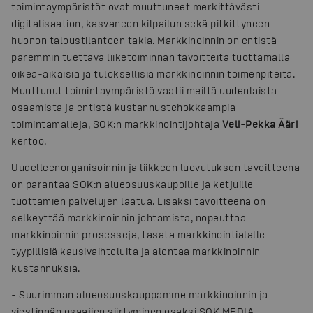
toimintaympäristöt ovat muuttuneet merkittävästi
digitalisaation, kasvaneen kilpailun sekä pitkittyneen
huonon taloustilanteen takia. Markkinoinnin on entistä
paremmin tuettava liiketoiminnan tavoitteita tuottamalla
oikea-aikaisia ja tuloksellisia markkinoinnin toimenpiteitä.
Muuttunut toimintaympäristö vaatii meiltä uudenlaista
osaamista ja entistä kustannustehokkaampia
toimintamalleja, SOK:n markkinointijohtaja
Veli-Pekka Ääri
kertoo.
Uudelleenorganisoinnin ja liikkeen luovutuksen tavoitteena
on parantaa SOK:n alueosuuskaupoille ja ketjuille
tuottamien palvelujen laatua. Lisäksi tavoitteena on
selkeyttää markkinoinnin johtamista, nopeuttaa
markkinoinnin prosesseja, tasata markkinointialalle
tyypillisiä kausivaihteluita ja alentaa markkinoinnin
kustannuksia.
-
Suurimman alueosuuskauppamme markkinoinnin ja
viestinnän osaajien siirtyminen osaksi SOK MEDIA -