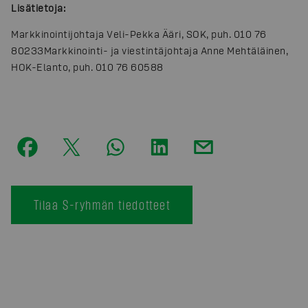
Lisätietoja:
Markkinointijohtaja Veli-Pekka Ääri, SOK, puh. 010 76
80233
Markkinointi- ja viestintäjohtaja Anne Mehtäläinen,
HOK-Elanto, puh. 010 76 60588
Tilaa S-ryhmän tiedotteet