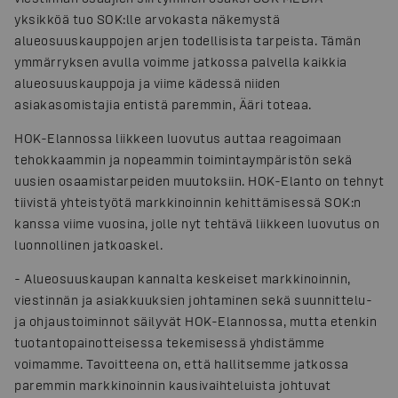
yksikköä tuo SOK:lle arvokasta näkemystä
alueosuuskauppojen arjen todellisista tarpeista. Tämän
ymmärryksen avulla voimme jatkossa palvella kaikkia
alueosuuskauppoja ja viime kädessä niiden
asiakasomistajia entistä paremmin, Ääri toteaa.
HOK-Elannossa liikkeen luovutus auttaa reagoimaan
tehokkaammin ja nopeammin toimintaympäristön sekä
uusien osaamistarpeiden muutoksiin. HOK-Elanto on tehnyt
tiivistä yhteistyötä markkinoinnin kehittämisessä SOK:n
kanssa viime vuosina, jolle nyt tehtävä liikkeen luovutus on
luonnollinen jatkoaskel.
-
Alueosuuskaupan kannalta keskeiset markkinoinnin,
viestinnän ja asiakkuuksien johtaminen sekä suunnittelu-
ja ohjaustoiminnot säilyvät HOK-Elannossa, mutta etenkin
tuotantopainotteisessa tekemisessä yhdistämme
voimamme. Tavoitteena on, että hallitsemme jatkossa
paremmin markkinoinnin kausivaihteluista johtuvat