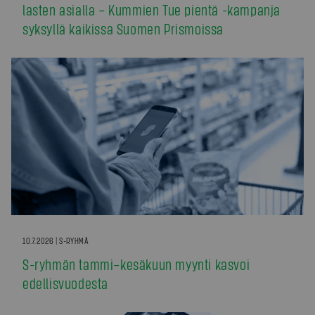
lasten asialla – Kummien Tue pientä -kampanja
syksyllä kaikissa Suomen Prismoissa
10.7.2026 | S-RYHMÄ
S-ryhmän tammi–kesäkuun myynti kasvoi
edellisvuodesta