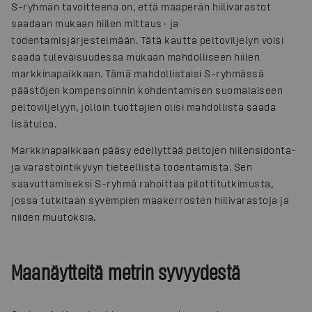
S-ryhmän tavoitteena on, että maaperän hiilivarastot
saadaan mukaan hiilen mittaus- ja
todentamisjärjestelmään. Tätä kautta peltoviljelyn voisi
saada tulevaisuudessa mukaan mahdolliseen hiilen
markkinapaikkaan. Tämä mahdollistaisi S-ryhmässä
päästöjen kompensoinnin kohdentamisen suomalaiseen
peltoviljelyyn, jolloin tuottajien olisi mahdollista saada
lisätuloa.
Markkinapaikkaan pääsy edellyttää peltojen hiilensidonta-
ja varastointikyvyn tieteellistä todentamista. Sen
saavuttamiseksi S-ryhmä rahoittaa pilottitutkimusta,
jossa tutkitaan syvempien maakerrosten hiilivarastoja ja
niiden muutoksia.
Maanäytteitä metrin syvyydestä