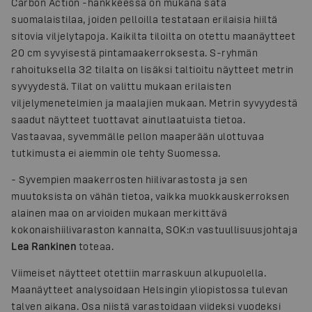
Carbon Action -hankkeessa on mukana sata
suomalaistilaa, joiden pelloilla testataan erilaisia hiiltä
sitovia viljelytapoja. Kaikilta tiloilta on otettu maanäytteet
20 cm syvyisestä pintamaakerroksesta. S-ryhmän
rahoituksella 32 tilalta on lisäksi taltioitu näytteet metrin
syvyydestä. Tilat on valittu mukaan erilaisten
viljelymenetelmien ja maalajien mukaan. Metrin syvyydestä
saadut näytteet tuottavat ainutlaatuista tietoa.
Vastaavaa, syvemmälle pellon maaperään ulottuvaa
tutkimusta ei aiemmin ole tehty Suomessa.
- Syvempien maakerrosten hiilivarastosta ja sen
muutoksista on vähän tietoa, vaikka muokkauskerroksen
alainen maa on arvioiden mukaan merkittävä
kokonaishiilivaraston kannalta, SOK:n vastuullisuusjohtaja
Lea Rankinen
toteaa.
Viimeiset näytteet otettiin marraskuun alkupuolella.
Maanäytteet analysoidaan Helsingin yliopistossa tulevan
talven aikana. Osa niistä varastoidaan viideksi vuodeksi