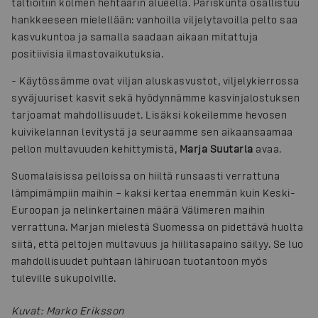
taltioitiin kolmen hehtaarin alueella. Pariskunta osallistuu
hankkeeseen mielellään: vanhoilla viljelytavoilla pelto saa
kasvukuntoa ja samalla saadaan aikaan mitattuja
positiivisia ilmastovaikutuksia.
- Käytössämme ovat viljan aluskasvustot, viljelykierrossa
syväjuuriset kasvit sekä hyödynnämme kasvinjalostuksen
tarjoamat mahdollisuudet. Lisäksi kokeilemme hevosen
kuivikelannan levitystä ja seuraamme sen aikaansaamaa
pellon multavuuden kehittymistä,
Marja Suutarla
avaa.
Suomalaisissa pelloissa on hiiltä runsaasti verrattuna
lämpimämpiin maihin – kaksi kertaa enemmän kuin Keski-
Euroopan ja nelinkertainen määrä Välimeren maihin
verrattuna. Marjan mielestä Suomessa on pidettävä huolta
siitä, että peltojen multavuus ja hiilitasapaino säilyy. Se luo
mahdollisuudet puhtaan lähiruoan tuotantoon myös
tuleville sukupolville.
Kuvat
:
Marko Eriksson