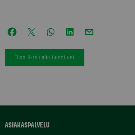
Tilaa S-ryhmän tiedotteet
ASIAKASPALVELU