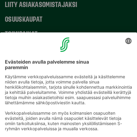
LIITY ASIAKASOMISTAJAKSI
OSUUSKAUPAT
TOIMIPAIKAT
YHTEYSTIEDOT
Sähköpostiosoitteet S-ryhmässä ovat muotoa
etunimi.sukunimi@sok.fi
Seuraa meitä
: