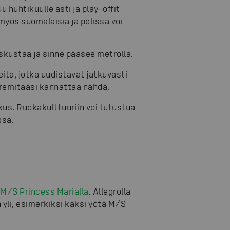
huhtikuulle asti ja play-offit
yös suomalaisia ja pelissä voi
eskustaa ja sinne pääsee metrolla.
eita, jotka uudistavat jatkuvasti
remitaasi kannattaa nähdä.
kus. Ruokakulttuuriin voi tutustua
ssa.
M/S Princess Marialla
. Allegrolla
n yli, esimerkiksi kaksi yötä M/S