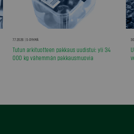
7.7.2026 | S-RYHMÄ
30
Tutun arkituotteen pakkaus uudistui: yli 34
U
000 kg vähemmän pakkausmuovia
v