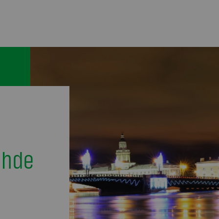
:
ohde