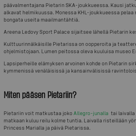
päävalmentajana Pietarin SKA-joukkueessa. Kausi jatkuu 
alkavat helmikuussa. Monessa KHL-joukkueessa pelaa m
bongata useita maailmantähtiä.
Areena Ledovy Sport Palace sijaitsee lähellä Pietarin k
Kulttuurinnälkäisille Pietarissa on oopperoita ja teatter
ohjelmistojaan. Lumen peitossa oleva kuuluisa museo E
Lapsiperheille elämyksen arvoinen kohde on Pietarin sir
kymmenissä venäläisissä ja kansainvälisissä ravintoloi
Miten pääsen Pietariin?
Pietariin voit matkustaa joko
Allegro-junalla
tai laivalla
matkaan kuluu reilu kolme tuntia. Laivalla risteillään yö
Princess Marialla ja päivä Pietarissa.