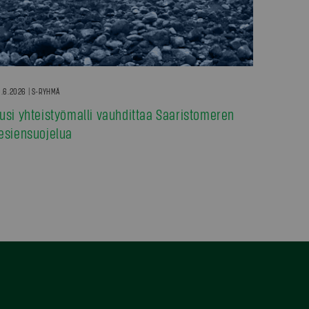
.6.2026 | S-RYHMÄ
usi yhteistyömalli vauhdittaa Saaristomeren
esiensuojelua