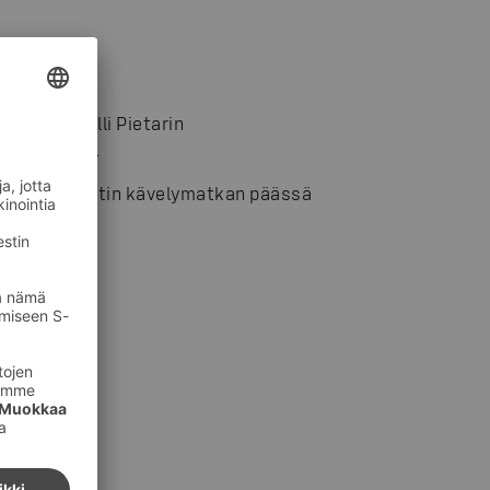
upunkihotelli Pietarin
a on kylpylä.
a 10–15 minuutin kävelymatkan päässä
ssa.