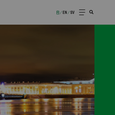
FI
EN
SV
/
/