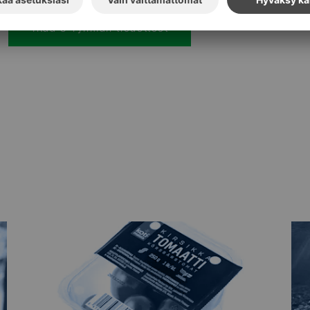
Tilaa S-ryhmän tiedotteet