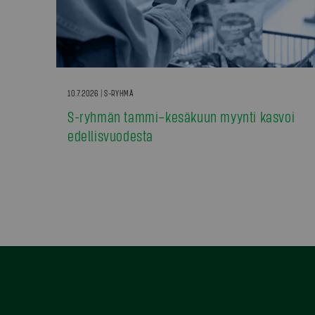
10.7.2026 | S-RYHMÄ
S-ryhmän tammi–kesäkuun myynti kasvoi
edellisvuodesta