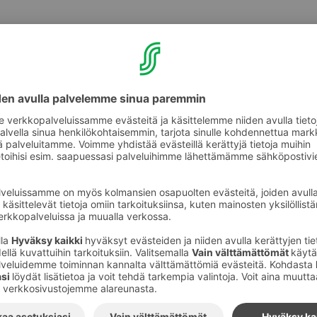
Missä yövyn Pietarissa?
Sokos Hotel Palace Bridge
on wellness-painoitteinen ka
historiallisessa keskustassa, Vasilin saarella. Hotelliss
Myös Sokos Hotel Vasilievsky
sijaitsee Vasilin saarell
Pietarin monista päänähtävyyksistä.
Sokos Hotel Olympia Garden
sijaitsee Pietarin keskusta
Kuvat
:
S-Ryhmä