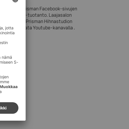
 16 alkaen Prisman Facebook-sivujen
myös spin-off-tuotanto. Laajasalon
ihnaa Kaaren Prisman Hihnastudion
intia voi seurata Youtube-kanavalla
.