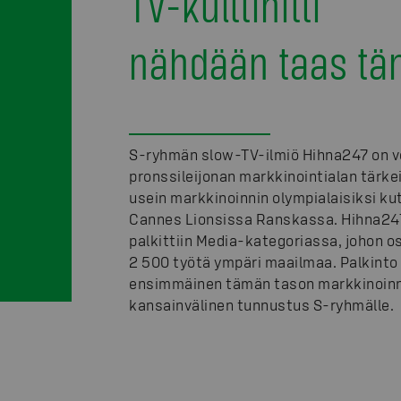
TV-kulttihitti
nähdään taas tä
S-ryhmän slow-TV-ilmiö Hihna247 on v
pronssileijonan markkinointialan tärk
usein markkinoinnin olympialaisiksi k
Cannes Lionsissa Ranskassa. Hihna24
palkittiin Media-kategoriassa, johon osa
2 500 työtä ympäri maailmaa. Palkinto
ensimmäinen tämän tason markkinoin
kansainvälinen tunnustus S-ryhmälle.