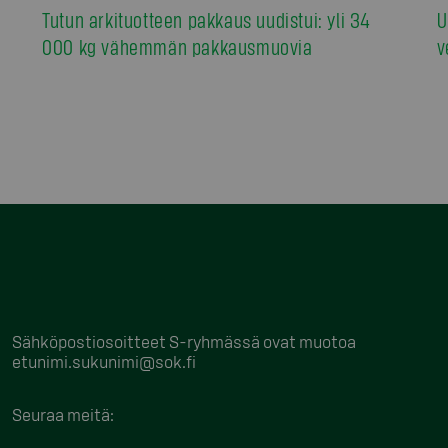
Tutun arkituotteen pakkaus uudistui: yli 34
U
000 kg vähemmän pakkausmuovia
v
Sähköpostiosoitteet S-ryhmässä ovat muotoa
etunimi.sukunimi@sok.fi
Seuraa meitä
: