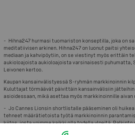
-
Hihna247 hurmasi tuomariston konseptilla, joka on sa
meditatiivisen arkinen. Hihna247 on luonut paitsi yhteis
mediaan ja kahvipöytiin, on se viestinyt myös erittäin 
aukioloajoista aukioloajoista varsinaisesti puhumatta,
Leivonen kertoo.
Kaupan kansainvälistyessä S-ryhmän markkinoinnin kilp
Kuluttajat törmäävät päivittäin kansainvälisiin jätteihin
asioidessaan, mikä asettaa myös markkinoinnille aiva
-
Jo Cannes Lionsin shortlistalle pääseminen oli huikea
tehneet määrätietoista työtä markkinoinnin parantamis
kiitos, josta voimme kaikki olla todella ylpeitä. Palkinto
kovassa kansainvälisessä kilpailussa myös markkinoinni