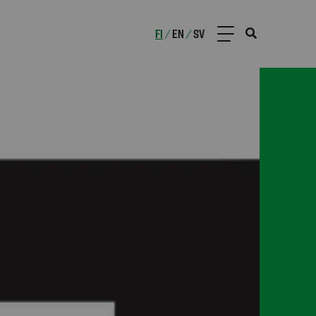
FI
EN
SV
/
/