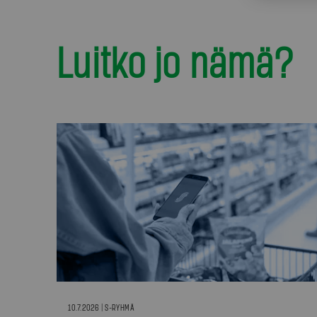
Luitko jo nämä?
10.7.2026 | S-RYHMÄ