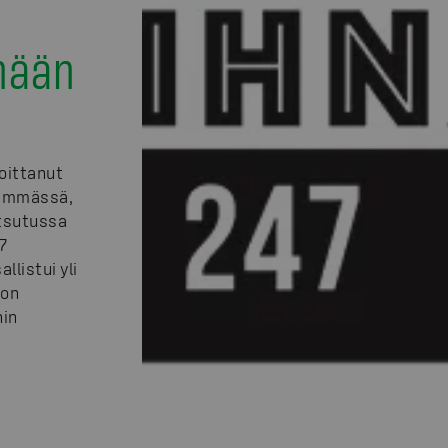
nään
oittanut
eimmässä,
utsutussa
7
llistui yli
 on
nin