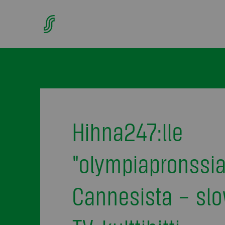
Hihna247:lle
"olympiapronssia
Cannesista – sl