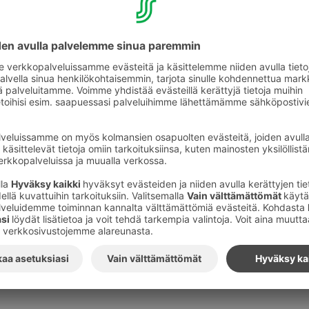
Lauri Toivonen sanoo.
Seuraava Hihna247 nähdään jo tänään juhannusaattona klo
livelähetyksenä. Lähetyksen rinnalle tehdään tällä kertaa 
opiston viestinnän opiskelijat katsovat ja kommentoivat H
sohvalta. Opiskelijoiden rentoa ja reaaliaikaista kommento
Kuvat
:
S-Ryhmä
Tilaa S-ryhmän tiedotteet