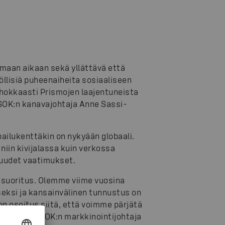
maan aikaan sekä yllättävä että
öllisiä puheenaiheita sosiaaliseen
tehokkaasti Prismojen laajentuneista
 SOK:n kanavajohtaja Anne Sassi-
ailukenttäkin on nykyään globaali.
 niin kivijalassa kuin verkossa
n uudet vaatimukset.
 suoritus. Olemme viime vuosina
eksi ja kansainvälinen tunnustus on
 on osoitus siitä, että voimme pärjätä
n osalta, SOK:n markkinointijohtaja