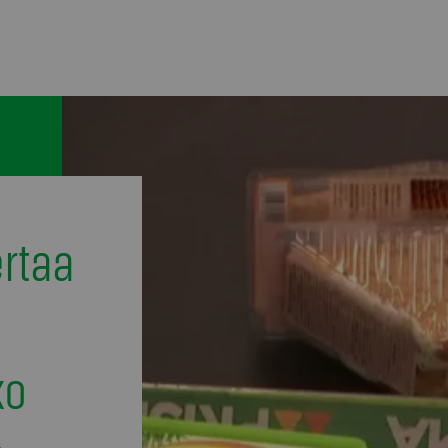
rtaa
ko