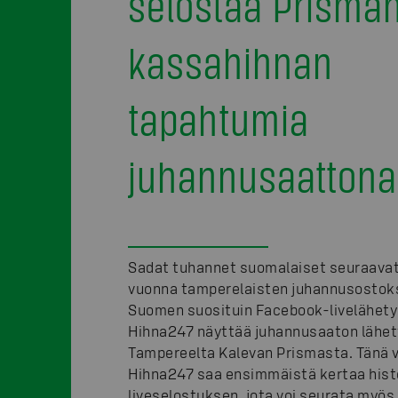
selostaa Prisma
kassahihnan
tapahtumia
juhannusaattona
Sadat tuhannet suomalaiset seuraavat
vuonna tamperelaisten juhannusostoks
Suomen suosituin Facebook-livelähet
Hihna247 näyttää juhannusaaton lähe
Tampereelta Kalevan Prismasta. Tänä 
Hihna247 saa ensimmäistä kertaa hist
liveselostuksen, jota voi seurata myös