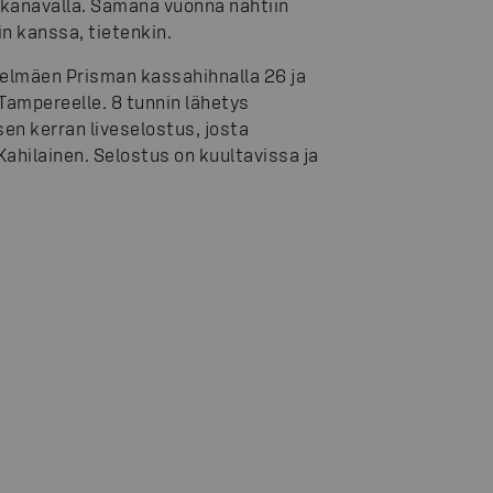
kanavalla. Samana vuonna nähtiin
n kanssa, tietenkin.
nelmäen Prisman kassahihnalla 26 ja
ampereelle. 8 tunnin lähetys
n kerran liveselostus, josta
ahilainen. Selostus on kuultavissa ja