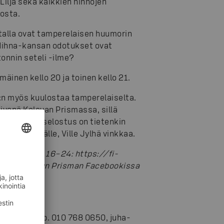
ilja sekä kaikkien hihnojen
tosta.
talla ovat tamperelaisen huumorin
Hihna-kansan odotukset ovat
onnin seteli -ilme?
äinen kello 20 ja toinen kello 21.
7:n myös kuulostaa tamperelaiselta.
livenä Kalevan Prismassa, sillä
ydessä. Ja selostus on tietenkin
 äänet päälle, Ville Jylhä vinkkaa.
tona kello 16–24: https://fi-
a keskusteluun Prisman Facebookissa
iskauppa, p. 010 768 0650, juha-