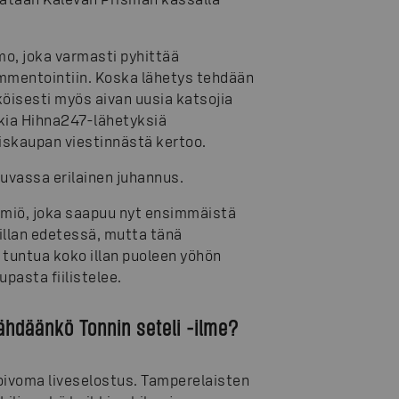
mo, joka varmasti pyhittää
mmentointiin. Koska lähetys tehdään
isesti myös aivan uusia katsojia
ia Hihna247-lähetyksiä
skaupan viestinnästä kertoo.
luvassa erilainen juhannus.
lmiö, joka saapuu nyt ensimmäistä
illan edetessä, mutta tänä
tuntua koko illan puoleen yöhön
asta fiilistelee.
ähdäänkö Tonnin seteli -ilme?
toivoma liveselostus. Tamperelaisten