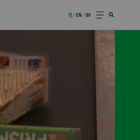
FI
EN
SV
/
/