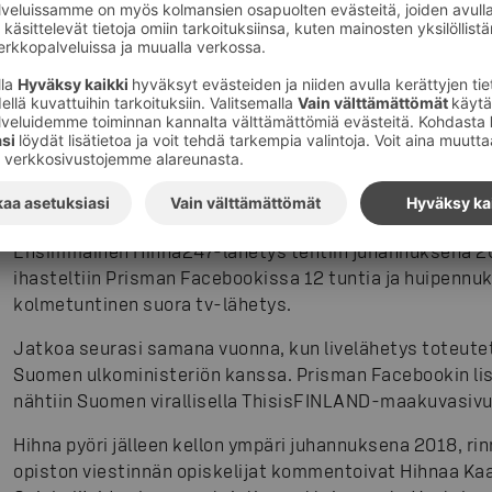
matti.levo@sok.fi
Ville Jylhä, toimialajohtaja, Pirkanmaan Osuuskauppa, p.
***
Hihna247 – historia
Ensimmäinen Hihna247-lähetys tehtiin juhannuksena 20
ihasteltiin Prisman Facebookissa 12 tuntia ja huipennu
kolmetuntinen suora tv-lähetys.
Jatkoa seurasi samana vuonna, kun livelähetys toteutet
Suomen ulkoministeriön kanssa. Prisman Facebookin li
nähtiin Suomen virallisella ThisisFINLAND-maakuvasivu
Hihna pyöri jälleen kellon ympäri juhannuksena 2018, ri
opiston viestinnän opiskelijat kommentoivat Hihnaa Ka