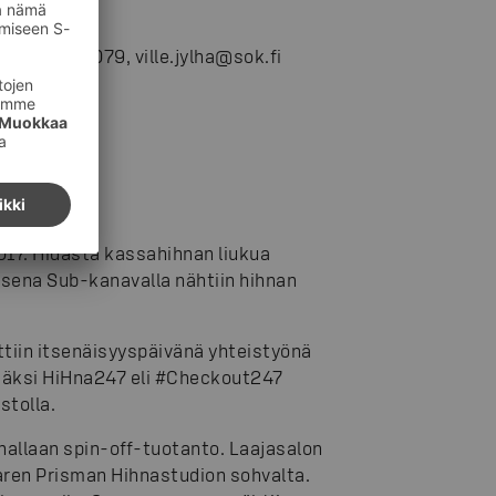
 010 76 70079, ville.jylha@sok.fi
17. Hidasta kassahihnan liukua
ksena Sub-kanavalla nähtiin hihnan
tiin itsenäisyyspäivänä yhteistyönä
säksi HiHna247 eli #Checkout247
stolla.
nnallaan spin-off-tuotanto. Laajasalon
aren Prisman Hihnastudion sohvalta.