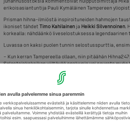
juhannusostoksia kommentoivat huipputoimittaja Mika L
erikoisasiantuntija Pauli Kymäläinen Tampereen yliopis
Prisman hihna-ilmiöstä inspiroituneiden hahmojen taus
ikoniset tähdet
Timo Kahilainen
ja
Heikki Silvennoinen
. 
korkealla: nähdäänkö liveselostuksessa legendaarinen t
Luvassa on kaksi puolen tunnin selostusspurttia, ensimm
– Kun kerran Tampereella ollaan, niin pitäähän Hihna24
Selostajakaksikon viiltävää analyysia voi seurata myös 
selostuskoppi on aivan kuvattavan kassahihnan läheisy
kuultavissa myös Facebook-lähetyksessä, kunhan laittaa
Hihna247-lähetys Prisman Facebook-sivulla juhannusaat
fi.facebook.com/prisma.fi/. Katsojat voivat osallistu
sekä Twitterissä aihetunnisteella #hihna247.
Lisätietoja medialle:
Juha-Matti Levo, community manager, S-ryhmän vähittä