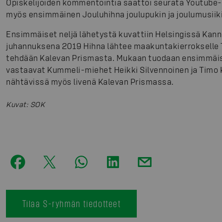
Opiskelijoiden kommentointia saattoi seurata Youtube-
myös ensimmäinen Jouluhihna joulupukin ja joulumusiiki
Ensimmäiset neljä lähetystä kuvattiin Helsingissä Kan
juhannuksena 2019 Hihna lähtee maakuntakierrokselle T
tehdään Kalevan Prismasta. Mukaan tuodaan ensimmäise
vastaavat Kummeli-miehet Heikki Silvennoinen ja Timo K
nähtävissä myös livenä Kalevan Prismassa.
Kuvat
:
SOK
Tilaa S-ryhmän tiedotteet