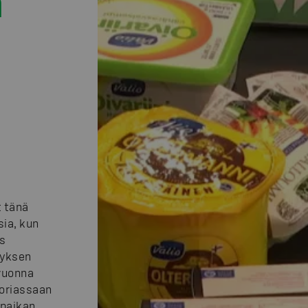
n
 tänä
ia, kun
ys
tyksen
vuonna
oriassaan
 paikan