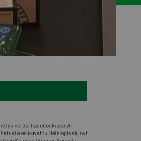
ähetys keräsi Facebookissa yli
ähetystä on kuvattu Helsingissä, nyt
ataan Kalevan Prisman kassalla