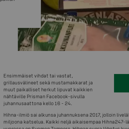
Ensimmäiset vihdat tai vastat,
grillausvälineet sekä mustamakkarat ja
muut paikalliset herkut lipuvat kaikkien
nähtäville Prisman Facebook-sivulla
juhannusaattona kello 16 - 24.
Hihna-ilmiö sai alkunsa juhannuksena 2017, jolloin livel
miljoona katselua. Kaikki neljä aikaisempaa Hihna247-l
vuorossa on Suomen Tampere. Hihnan suora lähetys kuv