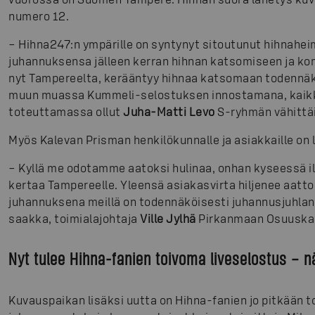
numero 12.
– Hihna247:n ympärille on syntynyt sitoutunut hihnahei
juhannuksensa jälleen kerran hihnan katsomiseen ja ko
nyt Tampereelta, kerääntyy hihnaa katsomaan todennäkö
muun muassa Kummeli-selostuksen innostamana, kaikk
toteuttamassa ollut
Juha-Matti Levo
S-ryhmän vähittäi
Myös Kalevan Prisman henkilökunnalle ja asiakkaille on 
– Kyllä me odotamme aatoksi hulinaa, onhan kyseessä i
kertaa Tampereelle. Yleensä asiakasvirta hiljenee aatto
juhannuksena meillä on todennäköisesti juhannusjuhlan 
saakka, toimialajohtaja
Ville Jylhä
Pirkanmaan Osuuskaup
Nyt tulee Hihna-fanien toivoma liveselostus – n
Kuvauspaikan lisäksi uutta on Hihna-fanien jo pitkään 