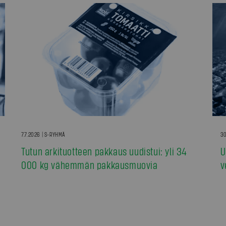
7.7.2026 | S-RYHMÄ
30
Tutun arkituotteen pakkaus uudistui: yli 34
U
000 kg vähemmän pakkausmuovia
v