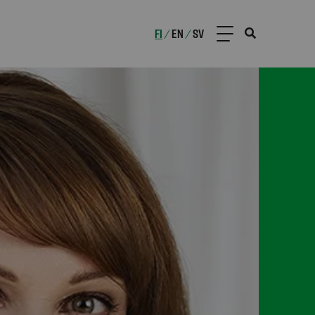
FI
EN
SV
/
/