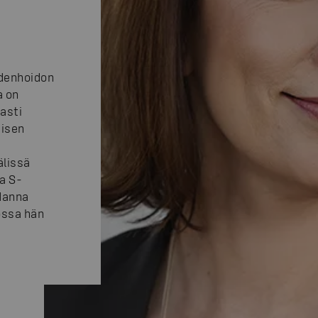
udenhoidon
a on
asti
misen
n
älissä
a S-
Hanna
ossa hän