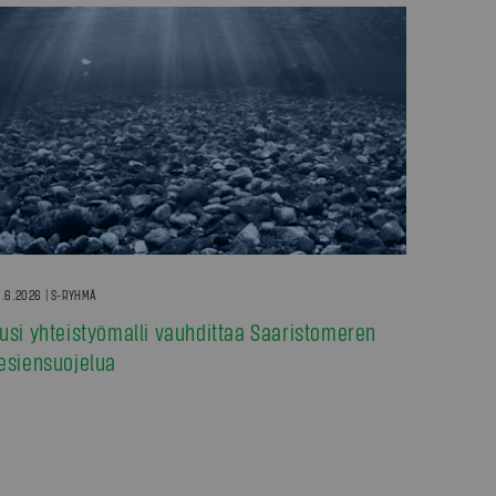
.6.2026 | S-RYHMÄ
usi yhteistyömalli vauhdittaa Saaristomeren
esiensuojelua