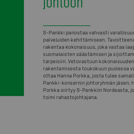
johtoon
S-Pankki panostaa vahvasti varallisu
palveluiden kehittämiseen. Tavoitteen
rakentaa kokonaisuus, joka vastaa laaj
suomalaisten säästämisen ja sijoitta
tarpeisiin. Vetovastuun kokonaisuude
rakentamisesta toukokuun puolessa v
ottaa Hanna Porkka, josta tulee samall
Pankki-konsernin johtoryhmän jäsen. 
Porkka siirtyy S-Pankkiin Nordeasta, j
toimi rahastojohtajana.