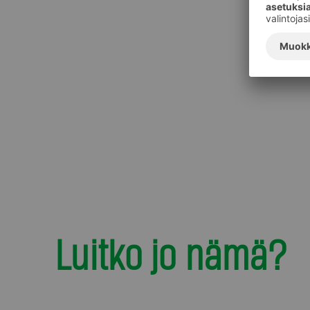
Luitko jo nämä?