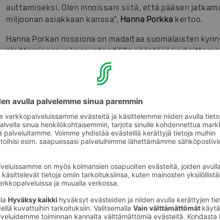
auttamiseksi. Olen innoissani siitä, että pääsen jatka
miljoonan asiakkaan kanssa",
Hanna Porkka
kertoo.
Hanna Porkan missiona on madaltaa suomalaisten kynny
aloittamiseen ja kannustaa tilille säästäjiä kartoittama
Hänen monipuolinen ja asiakaslähtöinen kokemuksensa s
suurimpien instituutioasiakkaiden parista antavat erin
FIMin asiakkaiden palvelemiseen.
Vastuullisuus sijoittamisessa ja yritystoiminnassa laaj
korostuvat hänen näkemyksensä mukaan koko ajan ene
sijoittamisen kumppania. S-Pankin valinta Suomen vast
vuonna peräkkäin oli merkittävä tekijä uuden työn valin
"Se, että S-Pankin arvot perustuvat osuustoiminnallisu
Minut vakuutti se into ja palo, jolla asiakkaisiin suht
ei määritä hänen arvoaan pankille", Hanna Porkka summ
Kuvat
:
S-Ryhmä