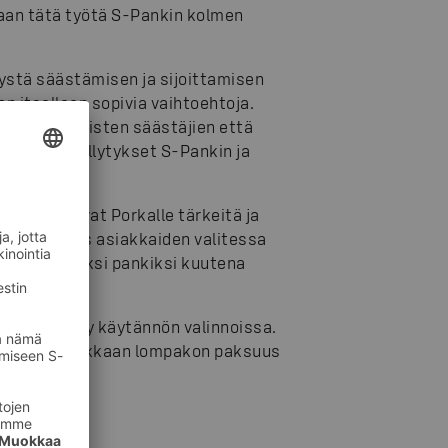
maan tätä työtä S-Pankin kolmen
stä säästämisen ja sijoittamisen
an itselleen sopivia vaihtoehtoja.
ekä tavallisten säästäjien että
omaiset edellytykset S-Pankin ja
emminkin ovat Porkalle tärkeitä ja
mmän myös asiakkaiden valitessa
uullisimmaksi pankiksi kuutena
nassa.
uteen, näkyy käytännön valinnoissa.
audutaan. Asiakkaan lompakon paksuus
aa.