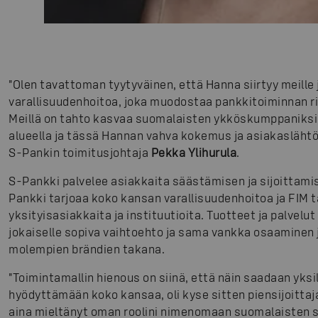
"Olen tavattoman tyytyväinen, että Hanna siirtyy meil
varallisuudenhoitoa, joka muodostaa pankkitoiminnan rin
Meillä on tahto kasvaa suomalaisten ykköskumppaniksi
alueella ja tässä Hannan vahva kokemus ja asiakaslähtöi
S-Pankin toimitusjohtaja
Pekka Ylihurula
.
S-Pankki palvelee asiakkaita säästämisen ja sijoittamise
Pankki tarjoaa koko kansan varallisuudenhoitoa ja FIM t
yksityisasiakkaita ja instituutioita. Tuotteet ja palvelut
jokaiselle sopiva vaihtoehto ja sama vankka osaaminen 
molempien brändien takana.
"Toimintamallin hienous on siinä, että näin saadaan yks
hyödyttämään koko kansaa, oli kyse sitten piensijoittaja
aina mieltänyt oman roolini nimenomaan suomalaisten sää