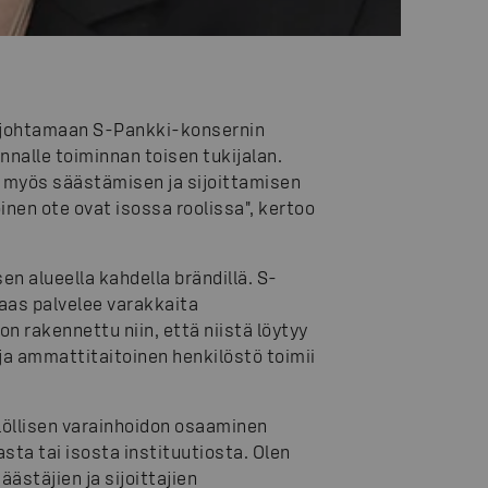
le johtamaan S-Pankki-konsernin
nalle toiminnan toisen tukijalan.
 myös säästämisen ja sijoittamisen
nen ote ovat isossa roolissa", kertoo
n alueella kahdella brändillä. S-
aas palvelee varakkaita
 on rakennettu niin, että niistä löytyy
ja ammattitaitoinen henkilöstö toimii
ilöllisen varainhoidon osaaminen
sta tai isosta instituutiosta. Olen
stäjien ja sijoittajien