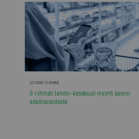
10.7.2026 | S-RYHMÄ
S-ryhmän tammi–kesäkuun myynti kasvoi
edellisvuodesta