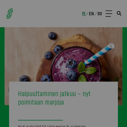
FI
EN
SV
/
/
Halpuuttaminen jatkuu – nyt
poimitaan marjoja
Nyt pyörähtää liikkeelle S-ryhmän