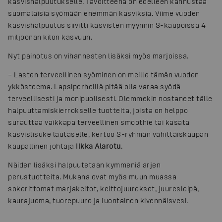
kasvishalpuutukselle. Tavoitteena on edelleen kannustaa
suomalaisia syömään enemmän kasviksia. Viime vuoden
kasvishalpuutus siivitti kasvisten myynnin S-kaupoissa 4
miljoonan kilon kasvuun.
Nyt painotus on vihannesten lisäksi myös marjoissa.
– Lasten terveellinen syöminen on meille tämän vuoden
ykkösteema. Lapsiperheillä pitää olla varaa syödä
terveellisesti ja monipuolisesti. Olemmekin nostaneet tälle
halpuuttamiskierrokselle tuotteita, joista on helppo
surauttaa vaikkapa terveellinen smoothie tai kasata
kasvislisuke lautaselle, kertoo S-ryhmän vähittäiskaupan
kaupallinen johtaja
Ilkka Alarotu
.
Näiden lisäksi halpuutetaan kymmeniä arjen
perustuotteita. Mukana ovat myös muun muassa
sokerittomat marjakeitot, keittojuurekset, juuresleipä,
kaurajuoma, tuorepuuro ja luontainen kivennäisvesi.