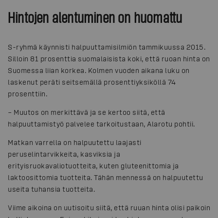
Hintojen alentuminen on huomattu
S-ryhmä käynnisti halpuuttamisilmiön tammikuussa 2015.
Silloin 81 prosenttia suomalaisista koki, että ruoan hinta on
Suomessa liian korkea. Kolmen vuoden aikana luku on
laskenut peräti seitsemällä prosenttiyksiköllä 74
prosenttiin.
– Muutos on merkittävä ja se kertoo siitä, että
halpuuttamistyö palvelee tarkoitustaan, Alarotu pohtii.
Matkan varrella on halpuutettu laajasti
peruselintarvikkeita, kasviksia ja
erityisruokavaliotuotteita, kuten gluteenittomia ja
laktoosittomia tuotteita. Tähän mennessä on halpuutettu
useita tuhansia tuotteita.
Viime aikoina on uutisoitu siitä, että ruuan hinta olisi paikoin