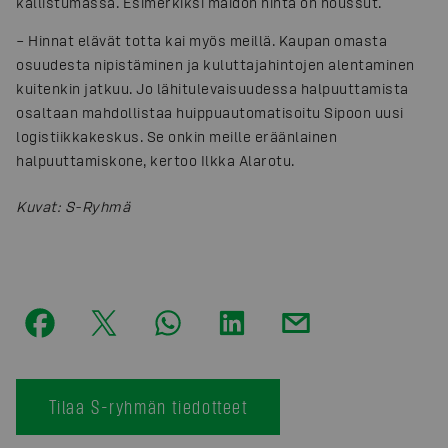
kallistumassa. Esimerkiksi maidon hinta on noussut.
– Hinnat elävät totta kai myös meillä. Kaupan omasta
osuudesta nipistäminen ja kuluttajahintojen alentaminen
kuitenkin jatkuu. Jo lähitulevaisuudessa halpuuttamista
osaltaan mahdollistaa huippuautomatisoitu Sipoon uusi
logistiikkakeskus. Se onkin meille eräänlainen
halpuuttamiskone, kertoo Ilkka Alarotu.
Kuvat
:
S-Ryhmä
Tilaa S-ryhmän tiedotteet