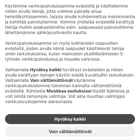
Sähköpostiosoitteet S-ryhmässä ovat muotoa
etunimi.sukunimi@sok.fi
Seuraa meitä
:
Muuta evästeasetuksia
Evästeinformaatio
S-ryhmän tietosuoja