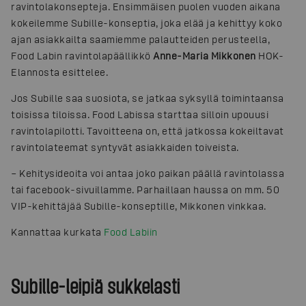
ravintolakonsepteja. Ensimmäisen puolen vuoden aikana
kokeilemme Subille-konseptia, joka elää ja kehittyy koko
ajan asiakkailta saamiemme palautteiden perusteella,
Food Labin ravintolapäällikkö
Anne-Maria Mikkonen
HOK-
Elannosta esittelee.
Jos Subille saa suosiota, se jatkaa syksyllä toimintaansa
toisissa tiloissa. Food Labissa starttaa silloin upouusi
ravintolapilotti. Tavoitteena on, että jatkossa kokeiltavat
ravintolateemat syntyvät asiakkaiden toiveista.
– Kehitysideoita voi antaa joko paikan päällä ravintolassa
tai facebook-sivuillamme. Parhaillaan haussa on mm. 50
VIP-kehittäjää Subille-konseptille, Mikkonen vinkkaa.
Kannattaa kurkata
Food Labiin
Subille-leipiä sukkelasti