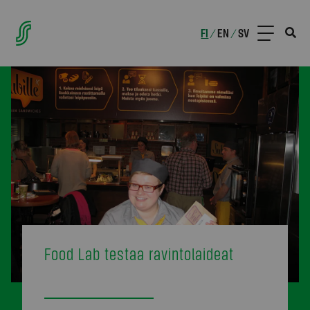
FI
EN
SV
/
/
Food Lab testaa ravintolaideat