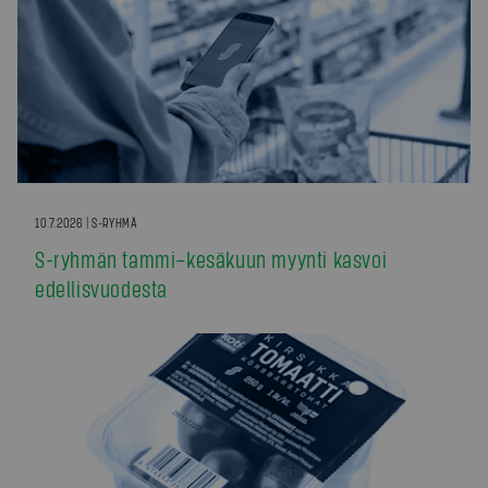
10.7.2026 | S-RYHMÄ
S-ryhmän tammi–kesäkuun myynti kasvoi
edellisvuodesta