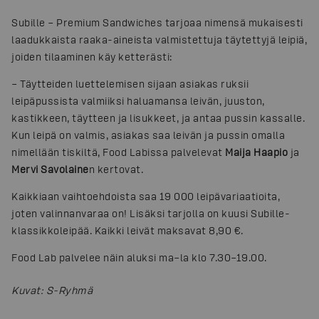
Subille – Premium Sandwiches tarjoaa nimensä mukaisesti
laadukkaista raaka-aineista valmistettuja täytettyjä leipiä,
joiden tilaaminen käy ketterästi:
– Täytteiden luettelemisen sijaan asiakas ruksii
leipäpussista valmiiksi haluamansa leivän, juuston,
kastikkeen, täytteen ja lisukkeet, ja antaa pussin kassalle.
Kun leipä on valmis, asiakas saa leivän ja pussin omalla
nimellään tiskiltä, Food Labissa palvelevat
Maija Haapio
ja
Mervi Savolaine
n kertovat.
Kaikkiaan vaihtoehdoista saa 19 000 leipävariaatioita,
joten valinnanvaraa on! Lisäksi tarjolla on kuusi Subille-
klassikkoleipää. Kaikki leivät maksavat 8,90 €.
Food Lab palvelee näin aluksi ma–la klo 7.30–19.00.
Kuvat
:
S-Ryhmä