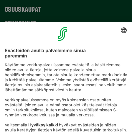
OSUUSKAUPAT
TOIMIPAIKAT
YHTEYSTIEDOT
Sähköpostiosoitteet S-ryhmässä ovat muotoa
etunimi.sukunimi@sok.fi
Seuraa meitä
: