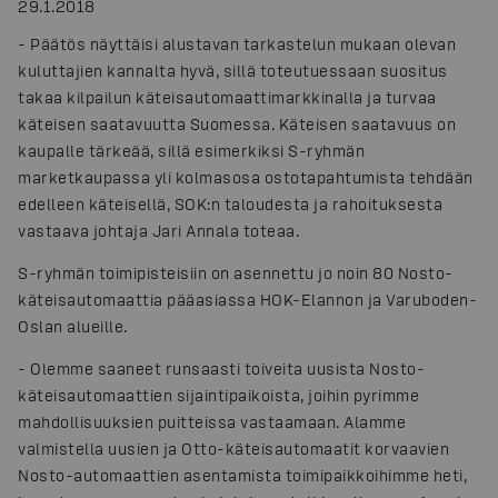
29.1.2018
-
Päätös näyttäisi alustavan tarkastelun mukaan olevan
kuluttajien kannalta hyvä, sillä toteutuessaan suositus
takaa kilpailun käteisautomaattimarkkinalla ja turvaa
käteisen saatavuutta Suomessa. Käteisen saatavuus on
kaupalle tärkeää, sillä esimerkiksi S-ryhmän
marketkaupassa yli kolmasosa ostotapahtumista tehdään
edelleen käteisellä, SOK:n taloudesta ja rahoituksesta
vastaava johtaja Jari Annala toteaa.
S-ryhmän toimipisteisiin on asennettu jo noin 80 Nosto-
käteisautomaattia pääasiassa HOK-Elannon ja Varuboden-
Oslan alueille.
-
Olemme saaneet runsaasti toiveita uusista Nosto-
käteisautomaattien sijaintipaikoista, joihin pyrimme
mahdollisuuksien puitteissa vastaamaan. Alamme
valmistella uusien ja Otto-käteisautomaatit korvaavien
Nosto-automaattien asentamista toimipaikkoihimme heti,