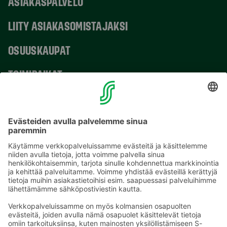
ASIAKASPALVELU
LIITY ASIAKASOMISTAJAKSI
OSUUSKAUPAT
TOIMIPAIKAT
YHTEYSTIEDOT
Sähköpostiosoitteet S-ryhmässä ovat muotoa
etunimi.sukunimi@sok.fi
Seuraa meitä
: