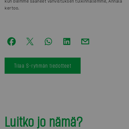
kun olemme saaneet vahvistuksen tulkinnallemme, Annala
kertoo.
Tilaa S-ryhmän tiedotteet
Luitko jo nämä?