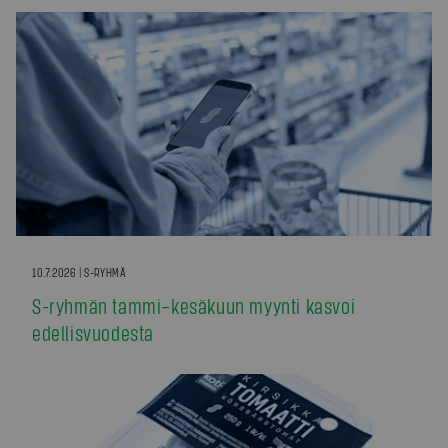
10.7.2026 | S-RYHMÄ
S-ryhmän tammi–kesäkuun myynti kasvoi
edellisvuodesta