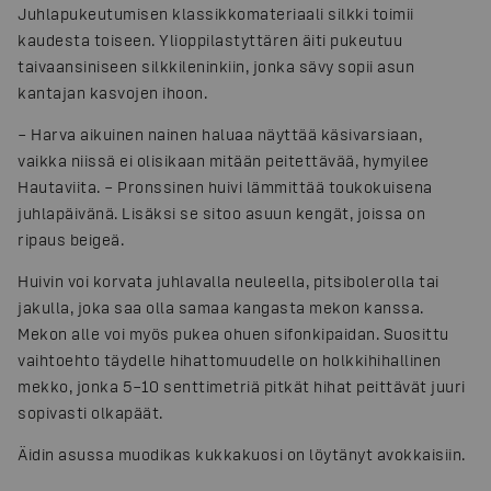
Juhlapukeutumisen klassikkomateriaali silkki toimii
kaudesta toiseen. Ylioppilastyttären äiti pukeutuu
taivaansiniseen silkkileninkiin, jonka sävy sopii asun
kantajan kasvojen ihoon.
– Harva aikuinen nainen haluaa näyttää käsivarsiaan,
vaikka niissä ei olisikaan mitään peitettävää, hymyilee
Hautaviita. – Pronssinen huivi lämmittää toukokuisena
juhlapäivänä. Lisäksi se sitoo asuun kengät, joissa on
ripaus beigeä.
Huivin voi korvata juhlavalla neuleella, pitsibolerolla tai
jakulla, joka saa olla samaa kangasta mekon kanssa.
Mekon alle voi myös pukea ohuen sifonkipaidan. Suosittu
vaihtoehto täydelle hihattomuudelle on holkkihihallinen
mekko, jonka 5–10 senttimetriä pitkät hihat peittävät juuri
sopivasti olkapäät.
Äidin asussa muodikas kukkakuosi on löytänyt avokkaisiin.