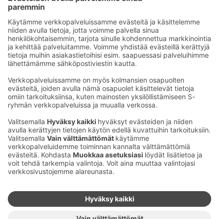
Sähköpostiosoitteet S-ryhmässä ovat muotoa
etunimi.sukunimi@sok.fi
Seuraa meitä
:
Muuta evästeasetuksia
Evästeinformaatio