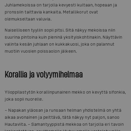
Juhlamekoissa on tarjolla kevyesti kultaan, hopeaan ja
pronssiin taittavia kankaita. Metallikorut ovat
olemukseltaan valuvia.
Naiselliseen tyyliin sopii pitsi. Sitä näkyy mekoissa niin
suurina pintoina kuin pieninä yksityiskohtinakin. Näyttävin
valinta kesän juhlaan on kukkakuosi, joka on palannut
muotiin vuosien poissaolon jälkeen.
Korallia ja volyymihelmaa
Ylioppilastytön korallinpunainen mekko on kevyttä sifonkia,
joka sopii nuorelle.
– Napakan yläosan ja runsaan helman yhdistelmä on yhtä
aikaa avonainen ja peittävä, tätä näkyy nyt paljon, sanoo
Hautaviita. – Samantyyppistä mekkoa on tarjolla eri tavoin