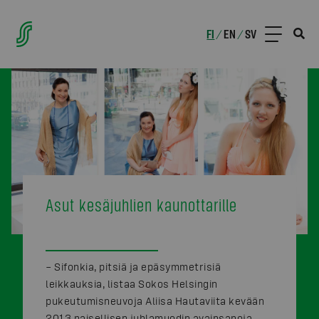
FI
EN
SV
/
/
Asut kesäjuhlien kaunottarille
– Sifonkia, pitsiä ja epäsymmetrisiä
leikkauksia, listaa Sokos Helsingin
pukeutumisneuvoja Aliisa Hautaviita kevään
2013 naisellisen juhlamuodin avainsanoja.