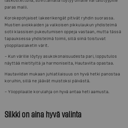
laskostettuna, sovittamalla löytyy omalle vartalotyypille
paras malli.
Korokepohjaiset lakeerikengät pitivät ryhdin suorassa.
Mustien avokkaiden ja valkoisen pikkulaukun yhdistelmä
sotii klassisen pukeutumisen oppeja vastaan, mutta tässä
tapauksessa yhdistelmä toimii, sillä siinä toistuvat
ylioppilaslaketin värit.
– Kun värille löytyy asukokonaisuudesta pari, lopputulos
näyttää mietityltä ja harmoniselta, Hautaviita opastaa.
Hautaviidan mukaan juhlatilaisuus on hyvä hetki panostaa
koruihin, sillä ne jäävät muistoksi päivästä.
– Ylioppilaalle korulahja on hyvä antaa heti aamusta.
Silkki on aina hyvä valinta