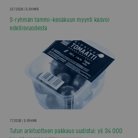
10.7.2026 | S-RYHMÄ
S-ryhmän tammi–kesäkuun myynti kasvoi
edellisvuodesta
7.7.2026 | S-RYHMÄ
Tutun arkituotteen pakkaus uudistui: yli 34 000