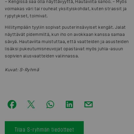
– Kengissä saa olla näyttävyyttä, Hautaviita sanoo. – Myös
voimakas väri tai rouheat yksityiskohdat, kuten strassit ja
rypytykset, toimivat.
Hillitympään tyyliin sopivat puuterinsävyiset kengät. Jalat
näyttävät pidemmiltä, kun iho on avokkaan kanssa samaa
sävyä. Hautaviita muistuttaa, että vaatteiden ja asusteiden
lisäksi pukeutumisneuvojat opastavat myös juhla-asuun
sopivien alusvaatteiden valinnassa.
Kuvat
:
S-Ryhmä
Tilaa S-ryhmän tiedotteet