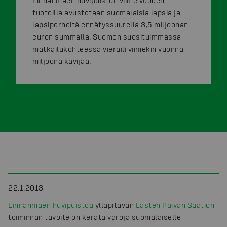
Linnanmäen huvipuiston viime vuoden
tuotoilla avustetaan suomalaisia lapsia ja
lapsiperheitä ennätyssuurella 3,5 miljoonan
euron summalla. Suomen suosituimmassa
matkailukohteessa vieraili viimekin vuonna
miljoona kävijää.
22.1.2013
Linnanmäen huvipuistoa
ylläpitävän
Lasten Päivän Säätiön
toiminnan tavoite on kerätä varoja suomalaiselle