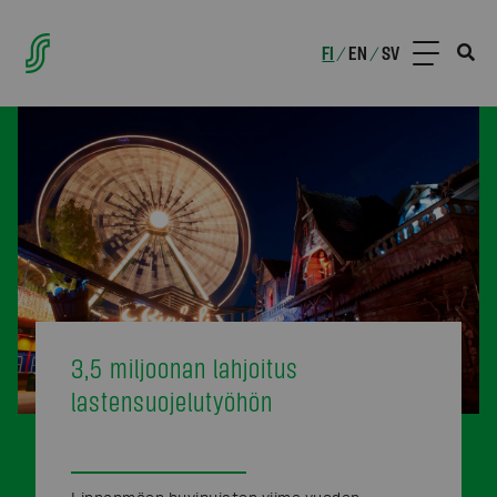
FI
EN
SV
/
/
3,5 miljoonan lahjoitus
lastensuojelutyöhön