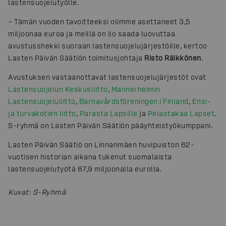
lastensuojelutyölle.
– Tämän vuoden tavoitteeksi olimme asettaneet 3,5
miljoonaa euroa ja meillä on ilo saada luovuttaa
avustusshekki suoraan lastensuojelujärjestöille, kertoo
Lasten Päivän Säätiön toimitusjohtaja
Risto Räikkönen
.
Avustuksen vastaanottavat lastensuojelujärjestöt ovat
Lastensuojelun Keskusliitto
,
Mannerheimin
Lastensuojeluliitto
,
Barnavårdsföreningen i Finland
,
Ensi-
ja turvakotien liitto
,
Parasta Lapsille
ja
Pelastakaa Lapset
.
S-ryhmä on Lasten Päivän Säätiön pääyhteistyökumppani.
Lasten Päivän Säätiö on Linnanmäen huvipuiston 62-
vuotisen historian aikana tukenut suomalaista
lastensuojelutyötä 87,9 miljoonalla eurolla.
Kuvat
:
S-Ryhmä