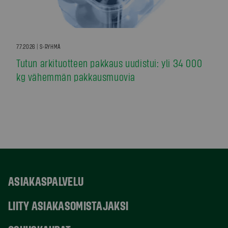
7.7.2026 | S-RYHMÄ
Tutun arkituotteen pakkaus uudistui: yli 34 000
kg vähemmän pakkausmuovia
ASIAKASPALVELU
LIITY ASIAKASOMISTAJAKSI