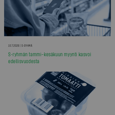
10.7.2026 | S-RYHMÄ
S-ryhmän tammi–kesäkuun myynti kasvoi
edellisvuodesta