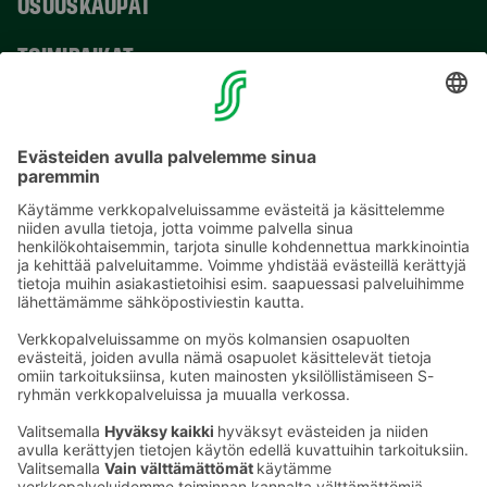
OSUUSKAUPAT
TOIMIPAIKAT
YHTEYSTIEDOT
Sähköpostiosoitteet S-ryhmässä ovat muotoa
etunimi.sukunimi@sok.fi
Seuraa meitä
: