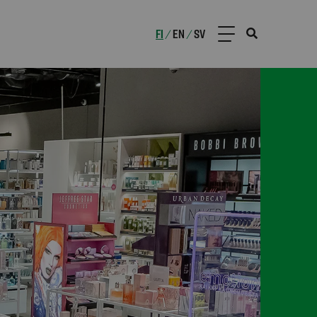
FI
EN
SV
/
/