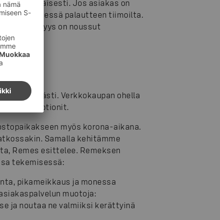
henkilökohtaisesti. Jos asiakas on
raan yhteydessä palautteen tiimoilta.
astyytyväisyys on noussut
ti kiitettävästi. Verkkokaupan ohella
itsevat Emotionit.
 ostopaikakseen myös korona-aikana.
jatkossakin. Samalla kehitämme
sta, Remes esittelee. Remeksen
essa tekemisessä:
onta, pikameikkaus ja monessa
asiakaspalvelun muotoja:
se ja noutaa ne valmiiksi kerättyinä