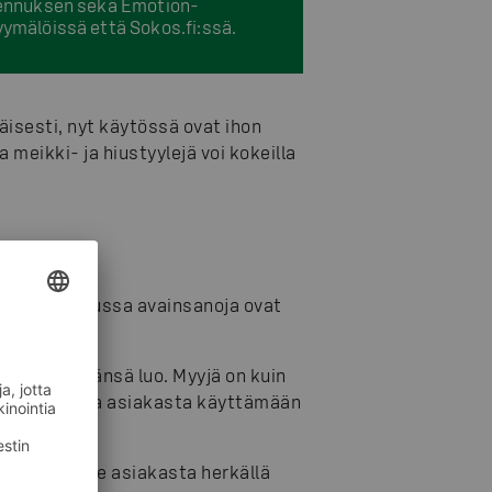
ennuksen sekä Emotion-
ymälöissä että Sokos.fi:ssä.
äisesti, nyt käytössä ovat ihon
meikki- ja hiustyylejä voi kokeilla
tään. Palvelussa avainsanoja ovat
 luottomyyjänsä luo. Myyjä on kuin
 vaan opastaa asiakasta käyttämään
 Kuuntelemme asiakasta herkällä