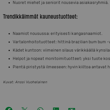
Nuoret miehet ja seniorit nousevia asiakasryhmiä.
Trendikkäimmät kauneustuotteet:
Naamiot nousussa: erityisesti kangasnaamiot.
Vartalonhoitotuotteet: hittinä brazilian bum bum -
Kädet kuntoon: viimeinen silaus värikkäällä kynsila
Helpot ja nopeat monitoimituotteet: yksi tuote kos
Pientä piristystä ilmeeseen: hyvin kiiltoa antavat 
Kuvat
:
Anssi Vuohelainen