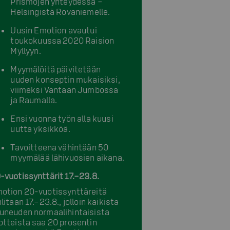
Prismojen yhteydessä –
Helsingistä Rovaniemelle.
Uusin Emotion avautui
toukokuussa 2020 Raision
Myllyyn.
Myymälöitä päivitetään
uuden konseptin mukaisiksi,
viimeksi Vantaan Jumbossa
ja Raumalla.
Ensi vuonna työn alla kuusi
uutta yksikköä.
Tavoitteena vähintään 50
myymälää lähivuosien aikana.
-vuotissynttärit 17.–23.8.
otion 20-vuotissynttäreitä
hlitaan 17.–23.8., jolloin kaikista
uneuden normaalihintaisista
otteista saa 20 prosentin