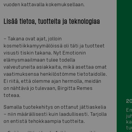
vuoden kattavalla kokemuksellaan.
Lisää tietoa, tuotteita ja teknologiaa
– Takana ovat ajat, jolloin
kosmetiikkamyymälöissä oli täti ja tuotteet
visusti tiskin takana. Nyt Emotionin
elämysmaailmaan tulee todella
valveutuneita asiakkaita, mikä asettaa omat
vaatimuksensa henkilöstömme tietotaidolle.
Ei riitä, että olemme ajan hermolla, meidän
on nähtävä jo tulevaan, Birgitta Remes
toteaa.
20
Samalla tuotekehitys on ottanut jättiaskelia
Em
– niin määrällisesti kuin laadullisesti. Tarjolla
ju
on entistä tehokkaampia tuotteita.
ka
tu