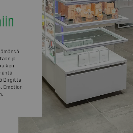
iin
elämänsä
tään ja
 kaiken
 häntä
 Birgitta
8. Emotion
n.