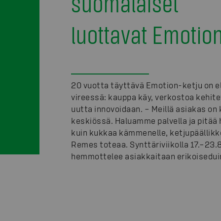
suomalaiset
luottavat Emotion
20 vuotta täyttävä Emotion-ketju on 
vireessä: kauppa käy, verkostoa kehite
uutta innovoidaan. – Meillä asiakas on
keskiössä. Haluamme palvella ja pitää
kuin kukkaa kämmenelle, ketjupäällikkö
Remes toteaa. Synttäriviikolla 17.–23.
hemmottelee asiakkaitaan erikoisedui