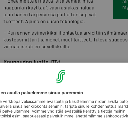
– Enää meiltä ei haeta ”sitä samaa, mitä
al
my
naapurikin käyttää”, vaan asiakas haluaa
juuri hänen tarpeisiinsa parhaiten sopivat
tuotteet. Apuna on uusin teknologia.
– Kun ennen esimerkiksi ihonlaatua arvioitiin silmämäär
kosteusmittarit ja monet muut laitteet. Tulevaisuudessa 
virtuaalisesti eri sovelluksilla.
Kauneuden luotto-PT:t
Vuosien varrella palvelun merkitys on kasvanut entises
aitous, intohimo ja luottamus.
– Parhaimmillaan asiakas tulee meille kuin kylään tutun
kauneuden personal trainer, joka ei vain myy meikkejä,
tuotteita kotona oikein, Remes kuvailee.
Kohtaaminen hoidetaan huolella alusta loppuun asti. –