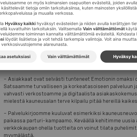
korvalla ja reagoimme asiakaspalautteisiin nopeasti ja 
jättänyt yhteystietonsa, myymälästä ollaan häneen suo
Tämän uuden käytännön myötä ketjun huippuhyvä asiak
entisestään.
Kilpailu ja korona haastajina
Poikkeusajan haasteista ketju on selvinnyt myynnillises
keväällä pärjäsivät parhaiten Prismojen yhteydessä sija
– Asiakkaat ovat selvästi tunteneet Emotionin omaksi
Satsaamme turvalliseen ja korkeatasoiseen palveluun 
vahvasti verkostoamme ja digitaalista asiakaskokemu
mielestä kauneusalan terve kilpailu pitää hereillä kaik
– Palvelukirjoomme kuuluvat esimerkiksi kauneusneuv
paikassa parturi-kampaamo. Keväällä kehitimme uusia 
verkkokaupan ohella tuotteita on voinut tilata puhelimit
myymälästä.