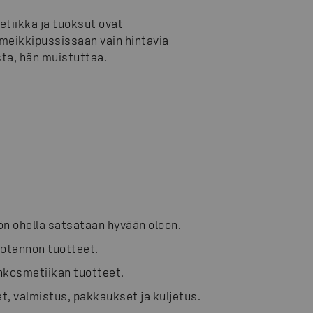
etiikka ja tuoksut ovat
 meikkipussissaan vain hintavia
sta, hän muistuttaa.
ön ohella satsataan hyvään oloon.
tuotannon tuotteet.
nkosmetiikan tuotteet.
t, valmistus, pakkaukset ja kuljetus.