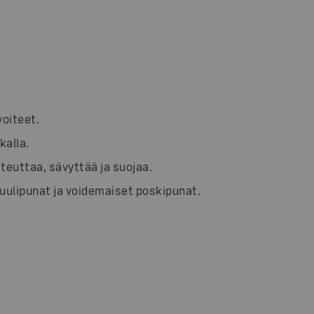
voiteet.
kalla.
teuttaa, sävyttää ja suojaa.
huulipunat ja voidemaiset poskipunat.