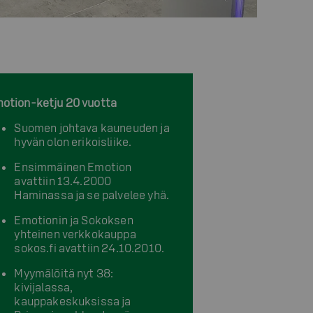
otion-ketju 20 vuotta
Suomen johtava kauneuden ja
hyvän olon erikoisliike.
Ensimmäinen Emotion
avattiin 13.4.2000
Haminassa ja se palvelee yhä.
Emotionin ja Sokoksen
yhteinen verkkokauppa
sokos.fi avattiin 24.10.2010.
Myymälöitä nyt 38:
kivijalassa,
kauppakeskuksissa ja