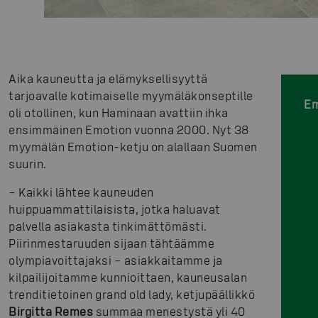
Aika kauneutta ja elämyksellisyyttä
tarjoavalle kotimaiselle myymäläkonseptille
Em
oli otollinen, kun Haminaan avattiin ihka
ensimmäinen Emotion vuonna 2000. Nyt 38
myymälän Emotion-ketju on alallaan Suomen
suurin.
– Kaikki lähtee kauneuden
huippuammattilaisista, jotka haluavat
palvella asiakasta tinkimättömästi.
Piirinmestaruuden sijaan tähtäämme
olympiavoittajaksi – asiakkaitamme ja
kilpailijoitamme kunnioittaen, kauneusalan
trenditietoinen grand old lady, ketjupäällikkö
Birgitta Remes
summaa menestystä yli 40