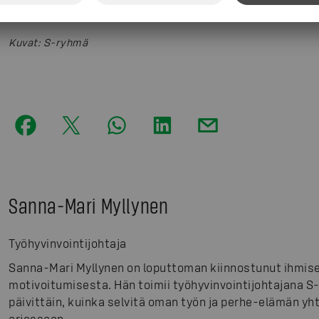
Kuvat
:
S-ryhmä
Sanna-Mari Myllynen
Työhyvinvointijohtaja
Sanna-Mari Myllynen on loputtoman kiinnostunut ihmise
motivoitumisesta. Hän toimii työhyvinvointijohtajana S
päivittäin, kuinka selvitä oman työn ja perhe-elämän 
arjessaan.