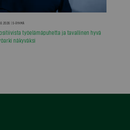
.6.2026 | S-RYHMÄ
ositiivista työelämäpuhetta ja tavallinen hyvä
yöarki näkyväksi