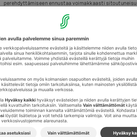
perehdyttämiseen ennustaa voimakkaasti sitoutuneisu
pystyvyyden tunteisiin työssä ja jopa työssä jaksamise
Vanhojen konkareiden voi olla vaikea asettua uuden työ
ensimmäinen työpäivänsä. Se on kuitenkin tarpeen, sill
vain kerran. Siitä jää varma muistijälki loppuelämäksi. O
työntekijälle ja auttaa häntä ymmärtämään, miksi asiat 
Hyvä työkokemus kantaa läpi elämän
Olemme Suomen suurin kesätyökokemusten tarjoaja. T
ylpeyttä. Työelämän aloitus on nuorelle tärkeä nivelvaih
myös myöhempään elämään. On hyvin arvokas ja vastuul
tärkeää vaihetta. Toivoisin, että me kaikki valjastamm
vanhempina ja asiakkaina katsomaan uusia tulokkaita
pärjäät"
Tervetuloa kesätöihin S-ryhmään!