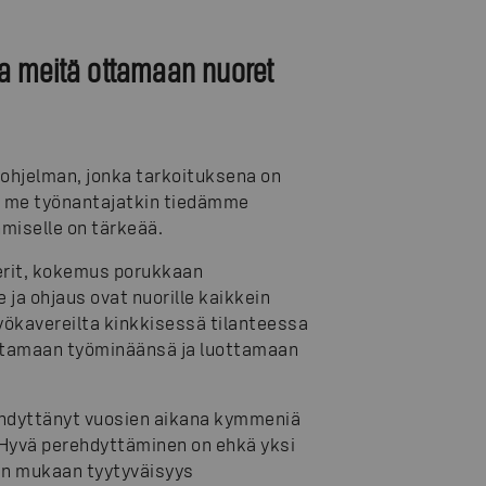
a meitä ottamaan nuoret
ohjelman, jonka tarkoituksena on
a me työnantajatkin tiedämme
hmiselle on tärkeää.
rit, kokemus porukkaan
a ohjaus ovat nuorille kaikkein
työkavereilta kinkkisessä tilanteessa
vattamaan työminäänsä ja luottamaan
rehdyttänyt vuosien aikana kymmeniä
Hyvä perehdyttäminen on ehkä yksi
ten mukaan tyytyväisyys