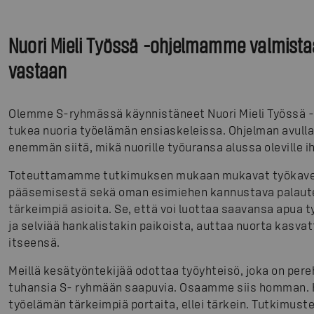
Nuori Mieli Työssä -ohjelmamme valmista
vastaan
Olemme S-ryhmässä käynnistäneet Nuori Mieli Työssä -
tukea nuoria työelämän ensiaskeleissa. Ohjelman avull
enemmän siitä, mikä nuorille työuransa alussa oleville i
Toteuttamamme tutkimuksen mukaan mukavat työkave
pääsemisestä sekä oman esimiehen kannustava palaute j
tärkeimpiä asioita. Se, että voi luottaa saavansa apua 
ja selviää hankalistakin paikoista, auttaa nuorta kas
itseensä.
Meillä kesätyöntekijää odottaa työyhteisö, joka on pe
tuhansia S- ryhmään saapuvia. Osaamme siis homman. 
työelämän tärkeimpiä portaita, ellei tärkein. Tutkimus