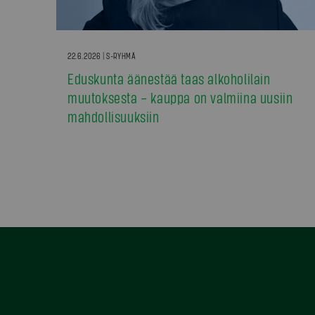
22.6.2026 | S-RYHMÄ
Eduskunta äänestää taas alkoholilain
muutoksesta – kauppa on valmiina uusiin
mahdollisuuksiin