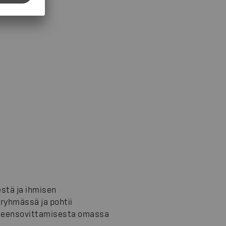
stä ja ihmisen
-ryhmässä ja pohtii
yhteensovittamisesta omassa