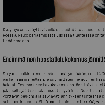
Kysymys on pysäyttävä, sillä se sisältää todellisen tunte
edessä. Pelko pärjäämisestä uudessa tilanteessa on tä
tiedämme sen.
Ensimmäinen haastattelukokemus jännittää
S-ryhmä palkkaa ensi kesänä ennätysmäärän, noin 14 0
parhaillaan meneillään, ja suunnittelemme nuorten haas
hakijat. Ensimmäinen hakukokemus on jännittävä, elle
jokaiselle jää työn hakemisesta hyvä fiilis. Nuorille on
voittavat pelkonsa ja selviävät jännityksen tunteensa 
sellainen kokemus. Siinä onnistuminen on tärkeää, vaik