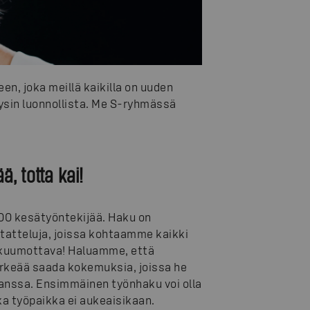
en, joka meillä kaikilla on uuden
ysin luonnollista. Me S-ryhmässä
, totta kai!
00 kesätyöntekijää. Haku on
tatteluja, joissa kohtaamme kaikki
i kuumottava! Haluamme, että
 tärkeää saada kokemuksia, joissa he
kanssa. Ensimmäinen työnhaku voi olla
ka työpaikka ei aukeaisikaan.