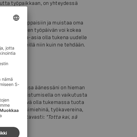
utta työpaikkaan, on yhteydessä
en.
ntekijän saappaisiin ja muistaa oma
ä ensimmäisen työpäivän voi kokea
n siis kunnia-asia olla tukena uudelle
tehdään meillä niin kuin ne tehdään.
ässä kohdassa äänessäni on hieman
e, jonka onnistumisella on vaikutusta
linen tehtävä olla tukemassa tuota
e itsemme esimiehinä, työkavereina,
mme kannustavasti:
"Totta kai, sä