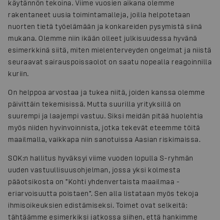
käytännön tekoina. Viime vuosien aikana olemme
rakentaneet uusia toimintamalleja, joilla helpotetaan
nuorten tietä työelämään ja konkareiden pysymistä siinä
mukana. Olemme niin ikään olleet julkisuudessa hyvänä
esimerkkinä siitä, miten mielenterveyden ongelmat ja niistä
seuraavat sairauspoissaolot on saatu nopealla reagoinnilla
kuriin.
On helppoa arvostaa ja tukea niitä, joiden kanssa olemme
päivittäin tekemisissä. Mutta suurilla yrityksillä on
suurempi ja laajempi vastuu. Siksi meidän pitää huolehtia
myös niiden hyvinvoinnista, jotka tekevät eteemme töitä
maailmalla, vaikkapa niin sanotuissa Aasian riskimaissa.
SOK:n hallitus hyväksyi viime vuoden lopulla S-ryhmän
uuden vastuullisuusohjelman, jossa yksi kolmesta
pääotsikosta on ”Kohti yhdenvertaista maailmaa -
eriarvoisuutta poistaen”. Sen alla listataan myös tekoja
ihmisoikeuksien edistämiseksi. Toimet ovat selkeitä:
tähtäämme esimerkiksi jatkossa siihen, että hankimme