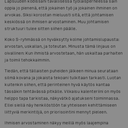
Lapsuuden kodissani tavallisessa työläisperheessä sain
oppia jo pienenä, että jokainen työ ja jokainen ihminen on
arvokas. Siksi korostan mieluusti sitä, että johtamisen
keskiössä on ihmisen arvostaminen. Muu johtamisen
struktuuri tulee sitten siihen päälle.
Koko S-ryhmässä on hyväksytty kolme johtamislupausta:
arvostan, uskallan, ja toteutan. Minusta tämä linjaus on
oivallinen: Kun ihmistä arvostetaan, hän uskaltaa parhaiten
ja toimii tehokkaimmin.
Tiedän, että tällaisten puheiden jälkeen minua seurataan
silmä kovana ja jokaista tekoani tulkitaan tarkasti. Luotan
kuitenkin siihen, että perinteinen hyvä käytös kantaa
tässäkin tehtävässä pitkälle. Vilkaisu kalenteriini on myös
helppo tapa tarkistaa, näkyvätkö ajatukseni toiminnassa.
Ellei siellä näy henkilöstöön tai yhteiseen kehittämiseen
liittyviä merkintöjä, on priorisointini mennyt pieleen.
Ihmisen arvostaminen näkyy meillä myös laajempina