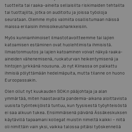
tuotteita tai raaka-aineita sellaisilta riskimaiden tehtailta
tai tuottajilta, jotka on auditoitu ja joissa työoloja
seurataan. Olemme myös valmiita osallistumaan näissä
maissa erilaisiin ihmisoikeushankkeisiin.
Myös kunnianhimoiset ilmastotavoitteemme tai lajien
katoamisen estäminen ovat huolehtimista ihmisistä.
Ilmastonmuutos ja lajien katoaminen voivat näkyä raaka-
aineiden vähenemisenä, ruokaturvan heikentymisenä ja
hintojen jyrkkänä nousuna. Jo nyt Kiinassa on palkattu
ihmisiä pölyttämään hedelmäpuita, mutta tilanne on huono
Euroopassakin.
Olen ollut nyt kuukauden SOK:n pääjohtaja ja alan
ymmärtää, miten haastavalta pandemia-aikana aloittavista
uusista työntekijöistä tuntuu, kun fyysisestä työyhteisöstä
ei saa alkuun tukea. Ensimmäisenä päivänä Ässäkeskuksen
käytävillä tapaamani kollegat muistin nimeltä kaikki – niitä
oli nimittäin vain yksi, vaikka talossa pitäisi työskennellä