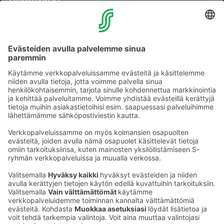
TOIMIPAIKAT
YHTEYSTIEDOT
Sähköpostiosoitteet S-ryhmässä ovat muotoa
etunimi.sukunimi@sok.fi
Seuraa meitä
: