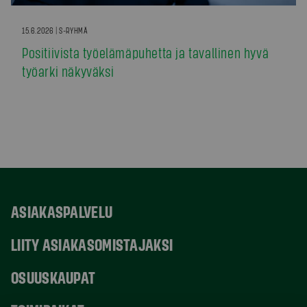
15.6.2026 | S-RYHMÄ
Positiivista työelämäpuhetta ja tavallinen hyvä
työarki näkyväksi
ASIAKASPALVELU
LIITY ASIAKASOMISTAJAKSI
OSUUSKAUPAT