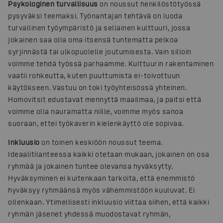
Psykologinen turvallisuus
on noussut henkilöstötyössä
pysyväksi teemaksi. Työnantajan tehtävä on luoda
turvallinen työympäristö ja sellainen kulttuuri, jossa
jokainen saa olla oma itsensä tuntematta pelkoa
syrjinnästä tai ulkopuolelle joutumisesta. Vain silloin
voimme tehdä työssä parhaamme. Kulttuurin rakentaminen
vaatii rohkeutta, kuten puuttumista ei-toivottuun
käytökseen. Vastuu on toki työyhteisössä yhteinen.
Homovitsit edustavat mennyttä maailmaa, ja paitsi että
voimme olla nauramatta niille, voimme myös sanoa
suoraan, ettei työkaverin kielenkäyttö ole sopivaa.
Inkluusio
on toinen keskiöön noussut teema.
Ideaalitilanteessa kaikki otetaan mukaan, jokainen on osa
ryhmää ja jokainen tuntee olevansa hyväksytty.
Hyväksyminen ei kuitenkaan tarkoita, että enemmistö
hyväksyy ryhmäänsä myös vähemmistöön kuuluvat. Ei
ollenkaan. Ytimellisesti inkluusio viittaa siihen, että kaikki
ryhmän jäsenet yhdessä muodostavat ryhmän,