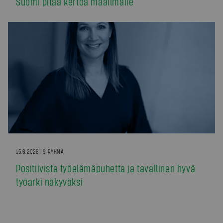
Suomi pitää kertoa maailmalle
15.6.2026 | S-RYHMÄ
Positiivista työelämäpuhetta ja tavallinen hyvä
työarki näkyväksi