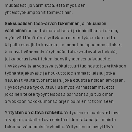
mukaisesti ja varmistaa, että myös sen
yhteistyökumppanit toimivat niin.
Seksuaalisen tasa-arvon tukeminen ja inkluusion
vaaliminen
on paitsi moraalisesti ja inhimillisesti oikein,
myös välttämätöntä yrityksen menestyksen kannalta.
Kilpailu osaajista kovenee, ja monet huippuammattilaiset
kuuluvat vähemmistöryhmään tai arvostavat yrityksiä,
jotka perustavat tekemisensä yhdenvertaisuudelle.
Hyväksyvä ja arvostava työkulttuuri luo nostetta yrityksen
työnantajakuvalle ja houkuttelee ammattilaisia, jotka
haluavat valita työnantajan, joka edustaa heidän arvojaan.
Hyväksyvällä työkulttuurilla myös varmistamme, että
jokainen tekee työyhteisössä parhaansa ja tuo oman
arvokkaan näkökulmansa arjen pulmien ratkomiseen.
Yritysten on oltava rohkeita.
Yritysten on puolustettava
arvojaan, uskallettava seistä niiden takana ja ilmaista
tukensa vähemmistöryhmille. Yritysten on pysyttävä