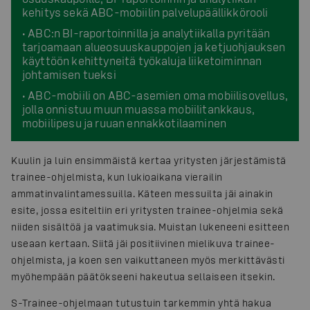
kehitys sekä ABC-mobiilin palvelupäällikkörooli
• ABC:n BI-raportoinnilla ja analytiikalla pyritään
tarjoamaan alueosuuskauppojen ja ketjuohjauksen
käyttöön kehittyneitä työkaluja liiketoiminnan
johtamisen tueksi
• ABC-mobiili on ABC-asemien oma mobiilisovellus,
jolla onnistuu muun muassa mobiilitankkaus,
mobiilipesu ja ruuan ennakkotilaaminen
Kuulin ja luin ensimmäistä kertaa yritysten järjestämistä
trainee-ohjelmista, kun lukioaikana vierailin
ammatinvalintamessuilla. Käteen messuilta jäi ainakin
esite, jossa esiteltiin eri yritysten trainee-ohjelmia sekä
niiden sisältöä ja vaatimuksia. Muistan lukeneeni esitteen
useaan kertaan. Siitä jäi positiivinen mielikuva trainee-
ohjelmista, ja koen sen vaikuttaneen myös merkittävästi
myöhempään päätökseeni hakeutua sellaiseen itsekin.
S-Trainee-ohjelmaan tutustuin tarkemmin yhtä hakua