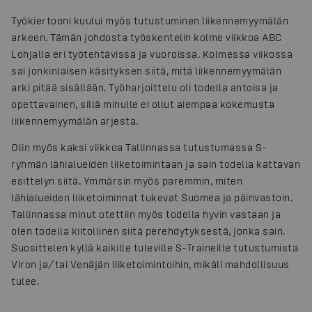
Työkiertooni kuului myös tutustuminen liikennemyymälän
arkeen. Tämän johdosta työskentelin kolme viikkoa ABC
Lohjalla eri työtehtävissä ja vuoroissa. Kolmessa viikossa
sai jonkinlaisen käsityksen siitä, mitä liikennemyymälän
arki pitää sisällään. Työharjoittelu oli todella antoisa ja
opettavainen, sillä minulle ei ollut aiempaa kokemusta
liikennemyymälän arjesta.
Olin myös kaksi viikkoa Tallinnassa tutustumassa S-
ryhmän lähialueiden liiketoimintaan ja sain todella kattavan
esittelyn siitä. Ymmärsin myös paremmin, miten
lähialueiden liiketoiminnat tukevat Suomea ja päinvastoin.
Tallinnassa minut otettiin myös todella hyvin vastaan ja
olen todella kiitollinen siitä perehdytyksestä, jonka sain.
Suosittelen kyllä kaikille tuleville S-Traineille tutustumista
Viron ja/tai Venäjän liiketoimintoihin, mikäli mahdollisuus
tulee.