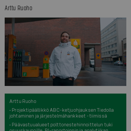
Arttu Ruoho
Arttu Ruoho
• Projektipäällikkö ABC-ketjuohjauksen Tiedolla
johtaminen ja järjestelmähankkeet -tiimissä
• Päävastuualueet polttonestehinnoittelun tuki
osuuskaupoille, BI-raportoinnin ja analytiikan