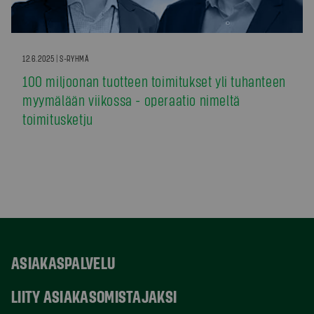
12.6.2025 | S-RYHMÄ
100 miljoonan tuotteen toimitukset yli tuhanteen
myymälään viikossa - operaatio nimeltä
toimitusketju
ASIAKASPALVELU
LIITY ASIAKASOMISTAJAKSI