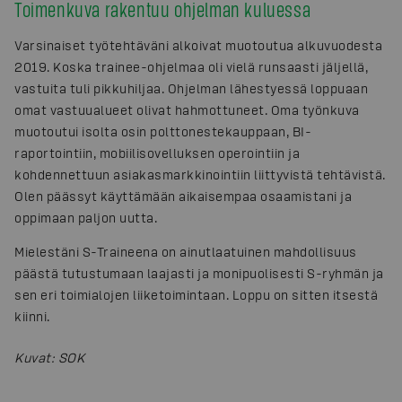
Toimenkuva rakentuu ohjelman kuluessa
Varsinaiset työtehtäväni alkoivat muotoutua alkuvuodesta
2019. Koska trainee-ohjelmaa oli vielä runsaasti jäljellä,
vastuita tuli pikkuhiljaa. Ohjelman lähestyessä loppuaan
omat vastuualueet olivat hahmottuneet. Oma työnkuva
muotoutui isolta osin polttonestekauppaan, BI-
raportointiin, mobiilisovelluksen operointiin ja
kohdennettuun asiakasmarkkinointiin liittyvistä tehtävistä.
Olen päässyt käyttämään aikaisempaa osaamistani ja
oppimaan paljon uutta.
Mielestäni S-Traineena on ainutlaatuinen mahdollisuus
päästä tutustumaan laajasti ja monipuolisesti S-ryhmän ja
sen eri toimialojen liiketoimintaan. Loppu on sitten itsestä
kiinni.
Kuvat
:
SOK