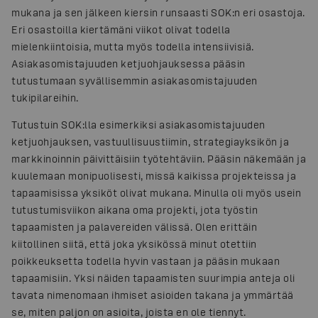
mukana ja sen jälkeen kiersin runsaasti SOK:n eri osastoja.
Eri osastoilla kiertämäni viikot olivat todella
mielenkiintoisia, mutta myös todella intensiivisiä.
Asiakasomistajuuden ketjuohjauksessa pääsin
tutustumaan syvällisemmin asiakasomistajuuden
tukipilareihin.
Tutustuin SOK:lla esimerkiksi asiakasomistajuuden
ketjuohjauksen, vastuullisuustiimin, strategiayksikön ja
markkinoinnin päivittäisiin työtehtäviin. Pääsin näkemään ja
kuulemaan monipuolisesti, missä kaikissa projekteissa ja
tapaamisissa yksiköt olivat mukana. Minulla oli myös usein
tutustumisviikon aikana oma projekti, jota työstin
tapaamisten ja palavereiden välissä. Olen erittäin
kiitollinen siitä, että joka yksikössä minut otettiin
poikkeuksetta todella hyvin vastaan ja pääsin mukaan
tapaamisiin. Yksi näiden tapaamisten suurimpia anteja oli
tavata nimenomaan ihmiset asioiden takana ja ymmärtää
se, miten paljon on asioita, joista en ole tiennyt.