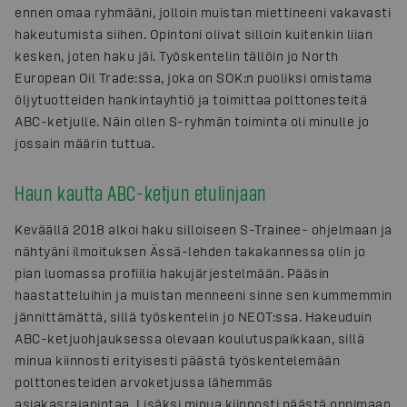
ennen omaa ryhmääni, jolloin muistan miettineeni vakavasti
hakeutumista siihen. Opintoni olivat silloin kuitenkin liian
kesken, joten haku jäi. Työskentelin tällöin jo North
European Oil Trade:ssa, joka on SOK:n puoliksi omistama
öljytuotteiden hankintayhtiö ja toimittaa polttonesteitä
ABC-ketjulle. Näin ollen S-ryhmän toiminta oli minulle jo
jossain määrin tuttua.
Haun kautta ABC-ketjun etulinjaan
Keväällä 2018 alkoi haku silloiseen S-Trainee- ohjelmaan ja
nähtyäni ilmoituksen Ässä-lehden takakannessa olin jo
pian luomassa profiilia hakujärjestelmään. Pääsin
haastatteluihin ja muistan menneeni sinne sen kummemmin
jännittämättä, sillä työskentelin jo NEOT:ssa. Hakeuduin
ABC-ketjuohjauksessa olevaan koulutuspaikkaan, sillä
minua kiinnosti erityisesti päästä työskentelemään
polttonesteiden arvoketjussa lähemmäs
asiakasrajapintaa. Lisäksi minua kiinnosti päästä oppimaan