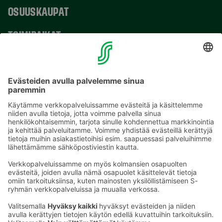
OSUUSKAUPAT
TOIMIPAIKAT
YHTEYSTIEDOT
Sähköpostiosoitteet S-ryhmässä ovat muotoa
etunimi.sukunimi@sok.fi
Seuraa meitä
: