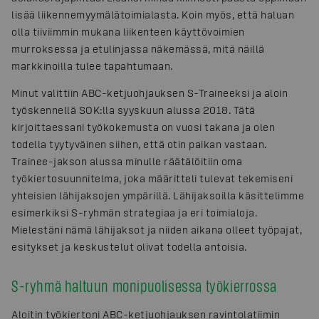
lisää liikennemyymälätoimialasta. Koin myös, että haluan
olla tiiviimmin mukana liikenteen käyttövoimien
murroksessa ja etulinjassa näkemässä, mitä näillä
markkinoilla tulee tapahtumaan.
Minut valittiin ABC-ketjuohjauksen S-Traineeksi ja aloin
työskennellä SOK:lla syyskuun alussa 2018. Tätä
kirjoittaessani työkokemusta on vuosi takana ja olen
todella tyytyväinen siihen, että otin paikan vastaan.
Trainee-jakson alussa minulle räätälöitiin oma
työkiertosuunnitelma, joka määritteli tulevat tekemiseni
yhteisien lähijaksojen ympärillä. Lähijaksoilla käsittelimme
esimerkiksi S-ryhmän strategiaa ja eri toimialoja.
Mielestäni nämä lähijaksot ja niiden aikana olleet työpajat,
esitykset ja keskustelut olivat todella antoisia.
S-ryhmä haltuun monipuolisessa työkierrossa
Aloitin työkiertoni ABC-ketjuohjauksen ravintolatiimin