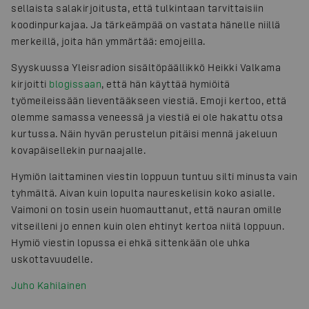
sellaista salakirjoitusta, että tulkintaan tarvittaisiin
koodinpurkajaa. Ja tärkeämpää on vastata hänelle niillä
merkeillä, joita hän ymmärtää: emojeilla.
Syyskuussa Yleisradion sisältöpäällikkö Heikki Valkama
kirjoitti
blogissaan
, että hän käyttää hymiöitä
työmeileissään lieventääkseen viestiä. Emoji kertoo, että
olemme samassa veneessä ja viestiä ei ole hakattu otsa
kurtussa. Näin hyvän perustelun pitäisi mennä jakeluun
kovapäisellekin purnaajalle.
Hymiön laittaminen viestin loppuun tuntuu silti minusta vain
tyhmältä. Aivan kuin lopulta naureskelisin koko asialle.
Vaimoni on tosin usein huomauttanut, että nauran omille
vitseilleni jo ennen kuin olen ehtinyt kertoa niitä loppuun.
Hymiö viestin lopussa ei ehkä sittenkään ole uhka
uskottavuudelle.
Juho Kahilainen