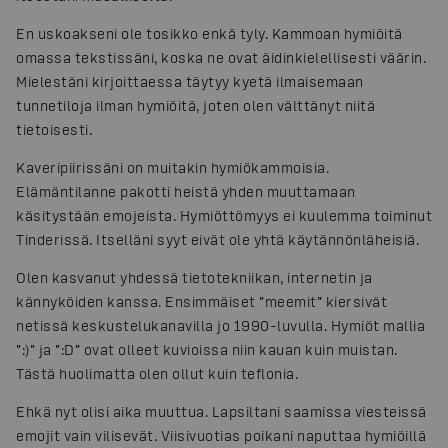
En uskoakseni ole tosikko enkä tyly. Kammoan hymiöitä
omassa tekstissäni, koska ne ovat äidinkielellisesti väärin.
Mielestäni kirjoittaessa täytyy kyetä ilmaisemaan
tunnetiloja ilman hymiöitä, joten olen välttänyt niitä
tietoisesti.
Kaveripiirissäni on muitakin hymiökammoisia.
Elämäntilanne pakotti heistä yhden muuttamaan
käsitystään emojeista. Hymiöttömyys ei kuulemma toiminut
Tinderissä. Itselläni syyt eivät ole yhtä käytännönläheisiä.
Olen kasvanut yhdessä tietotekniikan, internetin ja
kännyköiden kanssa. Ensimmäiset ”meemit” kiersivät
netissä keskustelukanavilla jo 1990-luvulla. Hymiöt mallia
”:)” ja ”:D” ovat olleet kuvioissa niin kauan kuin muistan.
Tästä huolimatta olen ollut kuin teflonia.
Ehkä nyt olisi aika muuttua. Lapsiltani saamissa viesteissä
emojit vain vilisevät. Viisivuotias poikani naputtaa hymiöillä