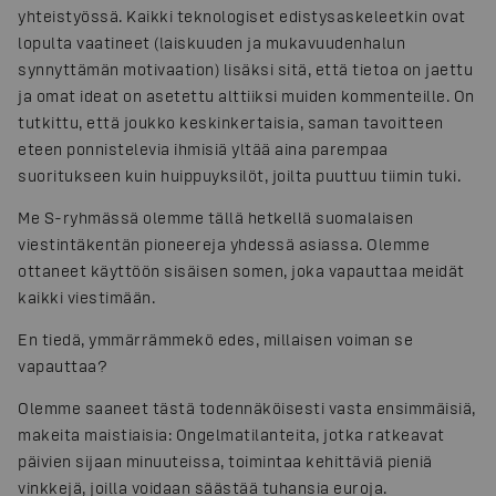
yhteistyössä. Kaikki teknologiset edistysaskeleetkin ovat
lopulta vaatineet (laiskuuden ja mukavuudenhalun
synnyttämän motivaation) lisäksi sitä, että tietoa on jaettu
ja omat ideat on asetettu alttiiksi muiden kommenteille. On
tutkittu, että joukko keskinkertaisia, saman tavoitteen
eteen ponnistelevia ihmisiä yltää aina parempaa
suoritukseen kuin huippuyksilöt, joilta puuttuu tiimin tuki.
Me S-ryhmässä olemme tällä hetkellä suomalaisen
viestintäkentän pioneereja yhdessä asiassa. Olemme
ottaneet käyttöön sisäisen somen, joka vapauttaa meidät
kaikki viestimään.
En tiedä, ymmärrämmekö edes, millaisen voiman se
vapauttaa?
Olemme saaneet tästä todennäköisesti vasta ensimmäisiä,
makeita maistiaisia: Ongelmatilanteita, jotka ratkeavat
päivien sijaan minuuteissa, toimintaa kehittäviä pieniä
vinkkejä, joilla voidaan säästää tuhansia euroja.