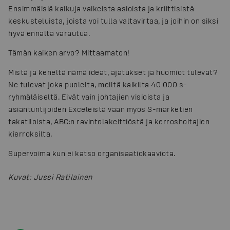
Ensimmäisiä kaikuja vaikeista asioista ja kriittisistä
keskusteluista, joista voi tulla valtavirtaa, ja joihin on siksi
hyvä ennalta varautua.
Tämän kaiken arvo? Mittaamaton!
Mistä ja keneltä nämä ideat, ajatukset ja huomiot tulevat?
Ne tulevat joka puolelta, meiltä kaikilta 40 000 s-
ryhmäläiseltä. Eivät vain johtajien visioista ja
asiantuntijoiden Exceleistä vaan myös S-marketien
takatiloista, ABC:n ravintolakeittiöstä ja kerroshoitajien
kierroksilta.
Supervoima kun ei katso organisaatiokaaviota.
Kuvat
:
Jussi Ratilainen