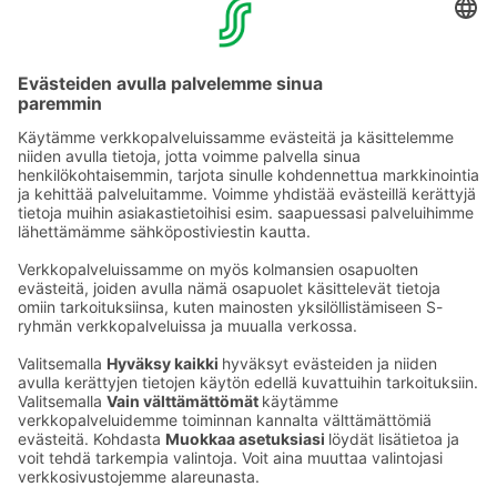
YHTEYSTIEDOT
Sähköpostiosoitteet S-ryhmässä ovat muotoa
etunimi.sukunimi@sok.fi
Seuraa meitä
: