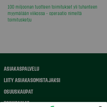
100 miljoonan tuotteen toimitukset yli tuhanteen
myymälään viikossa - operaatio nimeltä
toimitusketju
ASIAKASPALVELU
LIITY ASIAKASOMISTAJAKSI
OSUUSKAUPAT
TOIMIPAIKAT