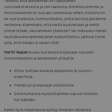
Tiesitkö, että aivokemiasi on riippuvainen
vuorovaikutuksesta ja sen laadusta. Onnellisuutemme ja
innostuksemme on suoraan sidoksissa siihen, millaista on
se vuorovaikutus, kommunikaatio, jonka parissa päivämme
vietämme. Koemmeko, että meitä kuunnellaan ja meitä
ymmärretään, naurammeko yhdessä? Vai roikkuuko mielen
taustakuvana epämääräinen epäluottamus, jatkuva tunne
siitä, että mikään ei oikein riitä?
Martti Vaajoki
kuvaa tuoreessa kirjassaan osuvasti
kommunikaation ja aivokemian yhteyttä:
Kiitos tuottaa aivoissa dopamiinia ja huumori
endorfiinia.
Ymmärrys puolestaan oksitosiinia.
Onnistumisista muistuttaminen saa serotoniinin
hyrräämään.
Kaikki hyvä maailmassa syntyy ihmisten välisessä