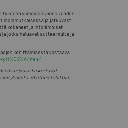
itykseen viimeisen viiden vuoden
ät monimutkaisessa ja jatkuvasti
tä kokeneet ja intohimoiset
 ja jotka haluavat auttaa muita ja
pojen kehittämisestä vastaava
o-kytt%C3%A4nen/
ässä sarjassa he kertovat
ehityksestä. #betonistabittiin