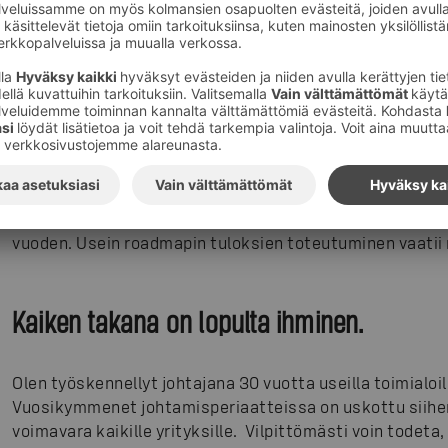
seurataan.
Kuuden kuukauden roadmapit rakennetaan mitattavien va
liittyvät joko asiakkaiden ongelmien ratkaisemiseen tai
mahdollisuuksiin. Pääsääntöisesti nämä kaksi näkökul
Roadmapit suunnitellaan siis tavoiteltavien tulosten, ei
valitsevat, mihin haasteisiin ja mahdollisuuksiin he tart
Toimintasyklit ja tavoitteet linkittyvät kiinteästi road
ohjanneet ja konkretisoineet lyhyempää kahden kuukau
vuoden. Usein roadmapin tuloksien toteutuminen vaatii
Kaiken takana on lopulta ihminen.
Olen työskennellyt johtajana 30 vuotta useilla toimialoi
Vuosikymmenet johtamisperiaatteissa on uskottu siihen,
voimavara kaikille yrityksille. Vilpittömästi voin todeta