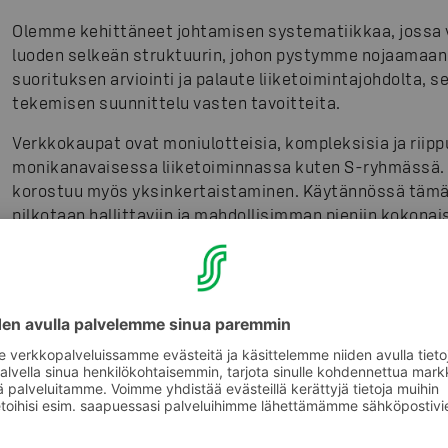
Olemme kehittäneet johtamisen systematiikkaa, jossa v
luoden selkeän struktuurin, johon pystymme nojaamaan:
suorituksen arviointi ja palaute liiketoimintajohdolta, 
tekemisen suunnittelu vasten tavoitteita.
Verkkokaupat ovat moniulotteisia, kompleksisia ja riippu
monikanavaisessa liiketoiminnassa kuten S-ryhmässä. 
korostuu myös yksinkertaistaminen. Käytännössä tämä
pilkotaan hallittaviin ja mahdollisimman pieniin kokonais
jatkuvasti nopealla tahdilla tavoitteiden ja asiakaspa
3. Tekemisen johtamisesta tuloksien ja v
Kaikilla verkkokaupoilla on kirkkaat ja mitattavat Pohja
suunnan ja prioriteettien tunnistamisessa. Tekemistä
roadmapilla ja kahden kuukauden toimintasykleissä ja p