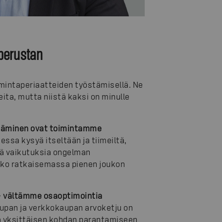
 perustan
mintaperiaatteiden työstämisellä. Ne
eita, mutta niistä kaksi on minulle
täminen ovat toimintamme
essa kysyä itseltään ja tiimeiltä,
ä vaikutuksia ongelman
anko ratkaisemassa pienen joukon
– vältämme osaoptimointia
aupan
ja
verkkokaupan arvoketju on
a yksittäisen kohdan parantamiseen