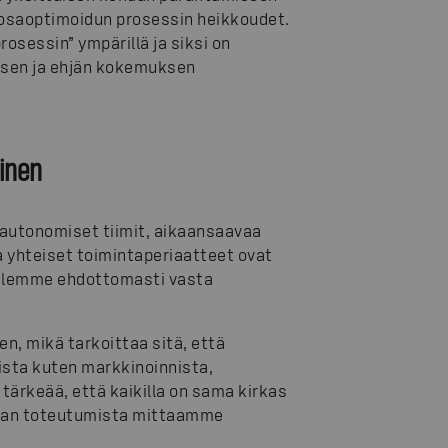
a osaoptimoidun prosessin heikkoudet.
sessin” ympärillä ja siksi on
äisen ja ehjän kokemuksen
minen
a autonomiset tiimit, aikaansaavaa
a yhteiset toimintaperiaatteet ovat
Olemme ehdottomasti vasta
n, mikä tarkoittaa sitä, että
ista kuten markkinoinnista,
 tärkeää, että kaikilla on sama kirkas
avan toteutumista mittaamme