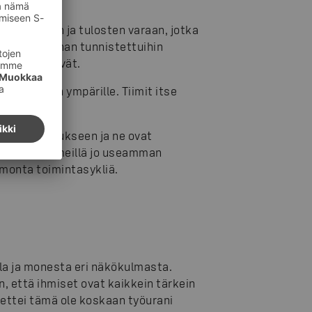
ikutusten ja tulosten varaan, jotka
 liiketoiminnan tunnistettuihin
maa yhdistyvät.
 tekemisten ympärille. Tiimit itse
tuvat.
mapin toteutukseen ja ne ovat
den sykliä meillä jo useamman
 monta toimintasykliä.
lla ja monesta eri näkökulmasta.
 että ihmiset ovat kaikkein tärkein
, ettei tämä ole koskaan työurani