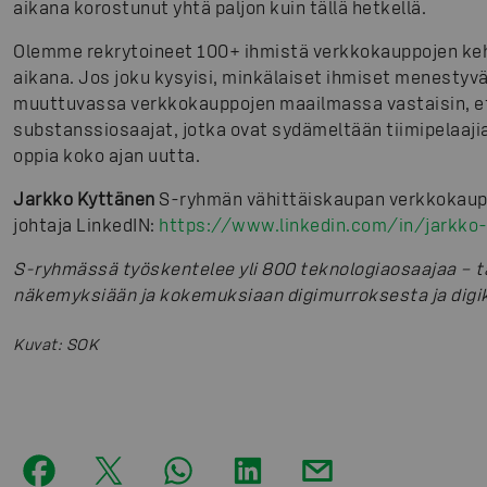
aikana korostunut yhtä paljon kuin tällä hetkellä.
Olemme rekrytoineet 100+ ihmistä verkkokauppojen keh
aikana. Jos joku kysyisi, minkälaiset ihmiset menestyv
muuttuvassa verkkokauppojen maailmassa vastaisin, et
substanssiosaajat, jotka ovat sydämeltään tiimipelaajia
oppia koko ajan uutta.
Jarkko Kyttänen
S-ryhmän vähittäiskaupan verkkokaup
johtaja LinkedIN:
https://www.linkedin.com/in/jarkk
S-ryhmässä työskentelee yli 800 teknologiaosaajaa – t
näkemyksiään ja kokemuksiaan digimurroksesta ja digik
Kuvat
:
SOK