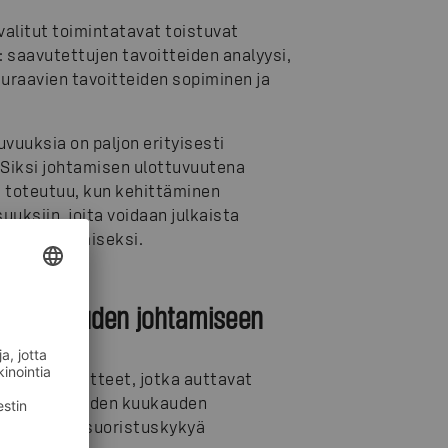
alitut toimintatavat toistuvat
 saavutettujen tavoitteiden analyysi,
seuraavien tavoitteiden sopiminen ja
vuuksia on paljon erityisesti
Siksi johtamisen ulottuvuutena
 toteutuu, kun kehittäminen
uuksiin, joita voidaan julkaista
lautteen saamiseksi.
aikuttavuuden johtamiseen
ntähti-tavoitteet, jotka auttavat
 ohjataan kuuden kuukauden
äivittäistä suoristuskykyä