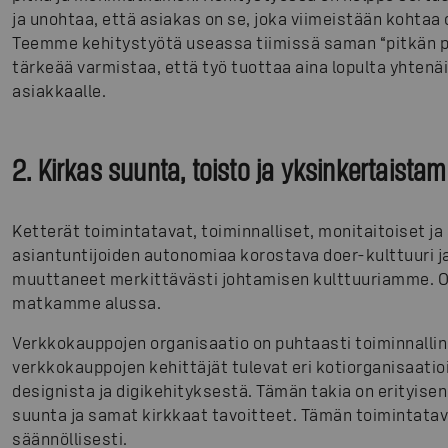
ja unohtaa, että asiakas on se, joka viimeistään kohta
Teemme kehitystyötä useassa tiimissä saman “pitkän pro
tärkeää varmistaa, että työ tuottaa aina lopulta yhten
asiakkaalle.
2. Kirkas suunta, toisto ja yksinkertaista
Ketterät toimintatavat, toiminnalliset, monitaitoiset j
asiantuntijoiden autonomiaa korostava doer-kulttuuri j
muuttaneet merkittävästi johtamisen kulttuuriamme. 
matkamme alussa.
Verkkokauppojen organisaatio on puhtaasti toiminnalline
verkkokauppojen kehittäjät tulevat eri kotiorganisaatio
designista ja digikehityksestä. Tämän takia on erityisen
suunta ja samat kirkkaat tavoitteet. Tämän toimintat
säännöllisesti.