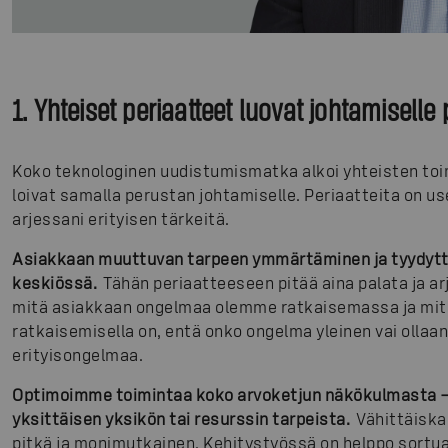
1. Yhteiset periaatteet luovat johtamiselle
Koko teknologinen uudistumismatka alkoi yhteisten toi
loivat samalla perustan johtamiselle. Periaatteita on us
arjessani erityisen tärkeitä.
Asiakkaan muuttuvan tarpeen ymmärtäminen ja tyydyt
keskiössä.
Tähän periaatteeseen pitää aina palata ja arj
mitä asiakkaan ongelmaa olemme ratkaisemassa ja mit
ratkaisemisella on, entä onko ongelma yleinen vai olla
erityisongelmaa.
Optimoimme toimintaa koko arvoketjun näkökulmasta 
yksittäisen yksikön tai resurssin tarpeista.
Vähittäisk
pitkä ja monimutkainen. Kehitystyössä on helppo sortu