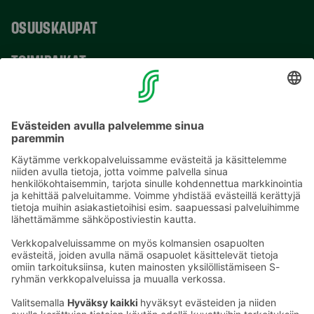
OSUUSKAUPAT
TOIMIPAIKAT
YHTEYSTIEDOT
Sähköpostiosoitteet S-ryhmässä ovat muotoa
etunimi.sukunimi@sok.fi
Seuraa meitä
: