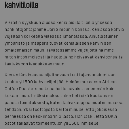
kahvitiloilla
Vierailin syyskuun alussa kenialaisilla tiloilla yhdessä
hankintajohtajamme Jari Simolinin kanssa. Keniassa kahvia
viljellään korkealla viileässä ilmanalassa. Ainutlaatuinen
ympäristö ja maaperä tuovat kenialaiseen kahvin sen
omaleimaisen maun. Tavatessamme viljelijöitä näimme
miten intohimoisesti ja huolella he hoivaavat kahvipensaita
taatakseen laadukkaan maun.
Kenian länsiosassa sijaitsevaan tuottajaosuuskuntaan
kuuluu yli 500 kahvinviljelijää. Heidän mukaansa African
Coffee Roasters maksaa heille pavuista enemmän kuin
kukaan muu. Lisäksi maksu tulee heti eikä kuukausien
päästä toimituksesta, kuten kahvikauppaa muuten maassa
tehdään. Yksi tuottajista kertoi minulle, että jokaisessa
perheessä on keskimäärin 3 lasta. Hän laski, että SOK:n
ostot takaavat toimeentulon yli 1500 ihmiselle.