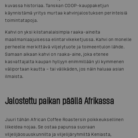
kuvassa historiaa. Tanskan COOP-kauppaketjun
käynnistämä yritys murtaa kahvinjalostuksen perinteisiä
toimintatapoja.
Kahvi on yksi kiistanalaisimpia raaka-aineita
maailmanlaajuisessa elintarvikeketjussa. Kahvi on monelle
perheelle merkittävä viljelytuote ja toimeentulon lähde.
Samaan aikaan kahvi on raaka-aine, joka etenee
kasvattajalta kaupan hyllyyn enimmillään yli kymmenen
väliportaan kautta – tai välikäden, jos näin haluaa asian
ilmaista.
Jalostettu paikan päällä Afrikassa
Juuri tähän African Coffee Roastersin poikkeuksellinen
liikeidea nojaa. Se ostaa papunsa suoraan
viljelijäosuuskunnilta ja viljelijäryhmiltä Keniasta,