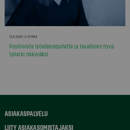
15.6.2026 | S-RYHMÄ
Positiivista työelämäpuhetta ja tavallinen hyvä
työarki näkyväksi
ASIAKASPALVELU
LIITY ASIAKASOMISTAJAKSI