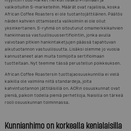
valikoituihin S-marketeihin. Määrät ovat rajallisia, koska
African Coffee Roasters ei ole tuotantojättiläinen. Päätös
näiden kahvien ottamisesta valikoimiin ei ole ollut
yksinkertainen. S-ryhmä on sitoutunut omamerkkikahvien
hankinnassa vastuullisuussertifiointiin, jonka avulla
valvotaan pitkien hankintaketjujen päässä tapahtuvan
alkutuotannon vastuullisuutta. Lisäksi olemme jo vuosia
kannustaneet alan muita toimijoita sertifioimaan
tuotteitaan. Nyt teemme tässä perustellun poikkeuksen.
African Coffee Roastersin tuottajaosuuskunnilla ei vielä
kaikilla ole valmiina niitä standardeja, joita
kahvintuotannon jättiläisillä on. ACR:n osuuskunnat ovat
pieniä, paikoin todella pieniä perhetiloja. Naisilla on tärkeä
rooli osuuskunnan toiminnassa.
Kunnianhimo on korkealla kenialaisilla