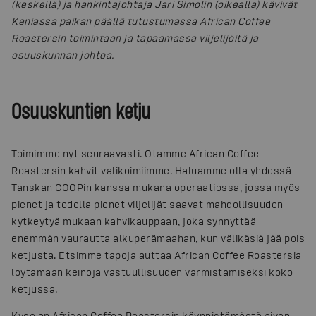
(keskellä) ja hankintajohtaja Jari Simolin (oikealla) kävivät
Keniassa paikan päällä tutustumassa African Coffee
Roastersin toimintaan ja tapaamassa viljelijöitä ja
osuuskunnan johtoa.
Osuuskuntien ketju
Toimimme nyt seuraavasti. Otamme African Coffee
Roastersin kahvit valikoimiimme. Haluamme olla yhdessä
Tanskan COOPin kanssa mukana operaatiossa, jossa myös
pienet ja todella pienet viljelijät saavat mahdollisuuden
kytkeytyä mukaan kahvikauppaan, joka synnyttää
enemmän vaurautta alkuperämaahan, kun välikäsiä jää pois
ketjusta. Etsimme tapoja auttaa African Coffee Roastersia
löytämään keinoja vastuullisuuden varmistamiseksi koko
ketjussa.
Kyse on African Coffee Roastersin käynnistämästä aivan