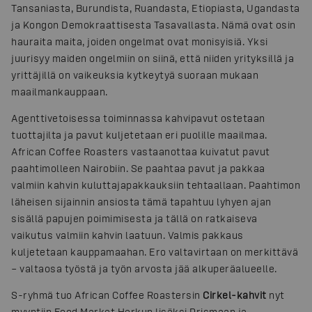
Tansaniasta, Burundista, Ruandasta, Etiopiasta, Ugandasta
ja Kongon Demokraattisesta Tasavallasta. Nämä ovat osin
hauraita maita, joiden ongelmat ovat monisyisiä. Yksi
juurisyy maiden ongelmiin on siinä, että niiden yrityksillä ja
yrittäjillä on vaikeuksia kytkeytyä suoraan mukaan
maailmankauppaan.
Agenttivetoisessa toiminnassa kahvipavut ostetaan
tuottajilta ja pavut kuljetetaan eri puolille maailmaa.
African Coffee Roasters vastaanottaa kuivatut pavut
paahtimolleen Nairobiin. Se paahtaa pavut ja pakkaa
valmiin kahvin kuluttajapakkauksiin tehtaallaan. Paahtimon
läheisen sijainnin ansiosta tämä tapahtuu lyhyen ajan
sisällä papujen poimimisesta ja tällä on ratkaiseva
vaikutus valmiin kahvin laatuun. Valmis pakkaus
kuljetetaan kauppamaahan. Ero valtavirtaan on merkittävä
– valtaosa työstä ja työn arvosta jää alkuperäalueelle.
S-ryhmä tuo African Coffee Roastersin
Cirkel-kahvit
nyt
myyntiin Food Market Herkun lisäksi Prismaan ja