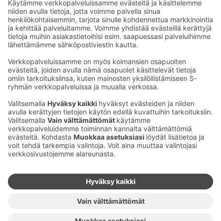
Sähköpostiosoitteet S-ryhmässä ovat muotoa
etunimi.sukunimi@sok.fi
Seuraa meitä
:
Muuta evästeasetuksia
Evästeinformaatio
S-ryhmän tietosuoja