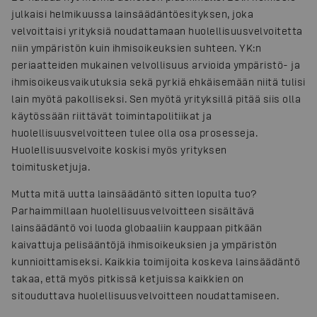
julkaisi helmikuussa lainsäädäntöesityksen, joka
velvoittaisi yrityksiä noudattamaan huolellisuusvelvoitetta
niin ympäristön kuin ihmisoikeuksien suhteen. YK:n
periaatteiden mukainen velvollisuus arvioida ympäristö- ja
ihmisoikeusvaikutuksia sekä pyrkiä ehkäisemään niitä tulisi
lain myötä pakolliseksi. Sen myötä yrityksillä pitää siis olla
käytössään riittävät toimintapolitiikat ja
huolellisuusvelvoitteen tulee olla osa prosesseja.
Huolellisuusvelvoite koskisi myös yrityksen
toimitusketjuja.
Mutta mitä uutta lainsäädäntö sitten lopulta tuo?
Parhaimmillaan huolellisuusvelvoitteen sisältävä
lainsäädäntö voi luoda globaaliin kauppaan pitkään
kaivattuja pelisääntöjä ihmisoikeuksien ja ympäristön
kunnioittamiseksi. Kaikkia toimijoita koskeva lainsäädäntö
takaa, että myös pitkissä ketjuissa kaikkien on
sitouduttava huolellisuusvelvoitteen noudattamiseen.