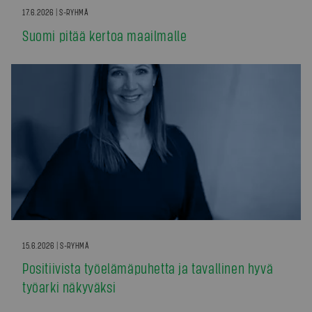
17.6.2026 | S-RYHMÄ
Suomi pitää kertoa maailmalle
15.6.2026 | S-RYHMÄ
Positiivista työelämäpuhetta ja tavallinen hyvä
työarki näkyväksi