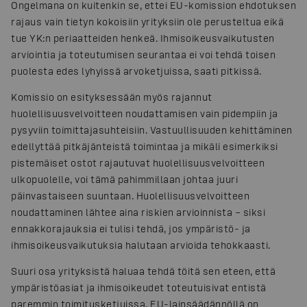
Ongelmana on kuitenkin se, ettei EU-komission ehdotuksen
rajaus vain tietyn kokoisiin yrityksiin ole perusteltua eikä
tue YK:n periaatteiden henkeä. Ihmisoikeusvaikutusten
arviointia ja toteutumisen seurantaa ei voi tehdä toisen
puolesta edes lyhyissä arvoketjuissa, saati pitkissä.
Komissio on esityksessään myös rajannut
huolellisuusvelvoitteen noudattamisen vain pidempiin ja
pysyviin toimittajasuhteisiin. Vastuullisuuden kehittäminen
edellyttää pitkäjänteistä toimintaa ja mikäli esimerkiksi
pistemäiset ostot rajautuvat huolellisuusvelvoitteen
ulkopuolelle, voi tämä pahimmillaan johtaa juuri
päinvastaiseen suuntaan. Huolellisuusvelvoitteen
noudattaminen lähtee aina riskien arvioinnista – siksi
ennakkorajauksia ei tulisi tehdä, jos ympäristö- ja
ihmisoikeusvaikutuksia halutaan arvioida tehokkaasti.
Suuri osa yrityksistä haluaa tehdä töitä sen eteen, että
ympäristöasiat ja ihmisoikeudet toteutuisivat entistä
paremmin toimitusketjuissa. EU-lainsäädännöllä on