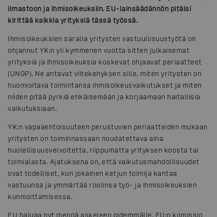
ilmastoon ja ihmisoikeuksiin. EU-lainsäädännön pitäisi
kirittää kaikkia yrityksiä tässä työssä.
Ihmisoikeuksien saralla yritysten vastuullisuustyötä on
ohjannut YK:n yli kymmenen vuotta sitten julkaisemat
yrityksiä ja ihmisoikeuksia koskevat ohjaavat periaatteet
(UNGP). Ne antavat viitekehyksen sille, miten yritysten on
huomioitava toimintansa ihmisoikeusvaikutukset ja miten
niiden pitää pyrkiä ehkäisemään ja korjaamaan haitallisia
vaikutuksiaan.
YK:n vapaaehtoisuuteen perustuvien periaatteiden mukaan
yritysten on toiminnassaan noudatettava aina
huolellisuusvelvoitetta, riippumatta yrityksen koosta tai
toimialasta. Ajatuksena on, että vaikutusmahdollisuudet
ovat todelliset, kun jokainen ketjun toimija kantaa
vastuunsa ja ymmärtää roolinsa työ- ja ihmisoikeuksien
kunnioittamisessa.
EU haluaa nyt mennä askeleen pidemmälle. EU:n komissio