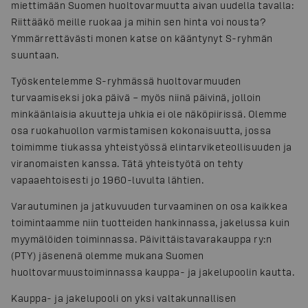
miettimään Suomen huoltovarmuutta aivan uudella tavalla:
Riittääkö meille ruokaa ja mihin sen hinta voi nousta?
Ymmärrettävästi monen katse on kääntynyt S-ryhmän
suuntaan.
Työskentelemme S-ryhmässä huoltovarmuuden
turvaamiseksi joka päivä – myös niinä päivinä, jolloin
minkäänlaisia akuutteja uhkia ei ole näköpiirissä. Olemme
osa ruokahuollon varmistamisen kokonaisuutta, jossa
toimimme tiukassa yhteistyössä elintarviketeollisuuden ja
viranomaisten kanssa. Tätä yhteistyötä on tehty
vapaaehtoisesti jo 1960-luvulta lähtien.
Varautuminen ja jatkuvuuden turvaaminen on osa kaikkea
toimintaamme niin tuotteiden hankinnassa, jakelussa kuin
myymälöiden toiminnassa. Päivittäistavarakauppa ry:n
(PTY) jäsenenä olemme mukana Suomen
huoltovarmuustoiminnassa kauppa- ja jakelupoolin kautta.
Kauppa- ja jakelupooli on yksi valtakunnallisen