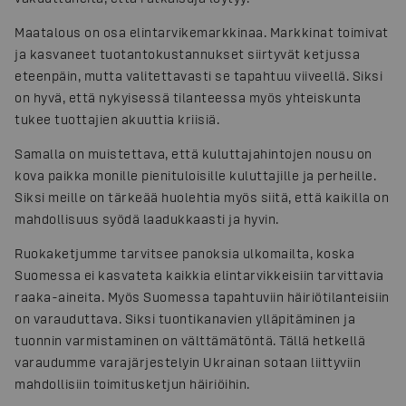
Maatalous on osa elintarvikemarkkinaa. Markkinat toimivat
ja kasvaneet tuotantokustannukset siirtyvät ketjussa
eteenpäin, mutta valitettavasti se tapahtuu viiveellä. Siksi
on hyvä, että nykyisessä tilanteessa myös yhteiskunta
tukee tuottajien akuuttia kriisiä.
Samalla on muistettava, että kuluttajahintojen nousu on
kova paikka monille pienituloisille kuluttajille ja perheille.
Siksi meille on tärkeää huolehtia myös siitä, että kaikilla on
mahdollisuus syödä laadukkaasti ja hyvin.
Ruokaketjumme tarvitsee panoksia ulkomailta, koska
Suomessa ei kasvateta kaikkia elintarvikkeisiin tarvittavia
raaka-aineita. Myös Suomessa tapahtuviin häiriötilanteisiin
on varauduttava. Siksi tuontikanavien ylläpitäminen ja
tuonnin varmistaminen on välttämätöntä. Tällä hetkellä
varaudumme varajärjestelyin Ukrainan sotaan liittyviin
mahdollisiin toimitusketjun häiriöihin.