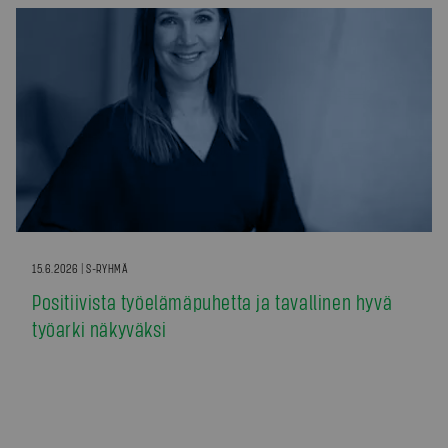
15.6.2026 | S-RYHMÄ
Positiivista työelämäpuhetta ja tavallinen hyvä
työarki näkyväksi