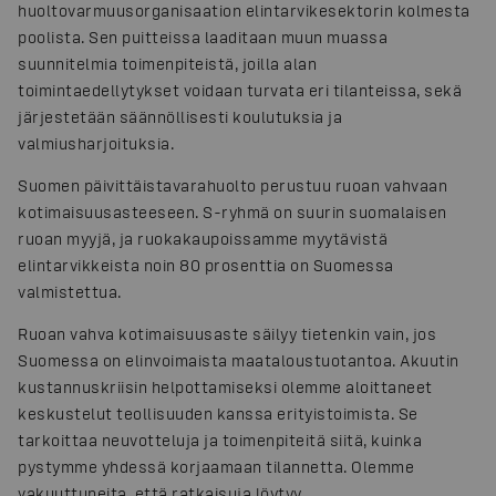
huoltovarmuusorganisaation elintarvikesektorin kolmesta
poolista. Sen puitteissa laaditaan muun muassa
suunnitelmia toimenpiteistä, joilla alan
toimintaedellytykset voidaan turvata eri tilanteissa, sekä
järjestetään säännöllisesti koulutuksia ja
valmiusharjoituksia.
Suomen päivittäistavarahuolto perustuu ruoan vahvaan
kotimaisuusasteeseen. S-ryhmä on suurin suomalaisen
ruoan myyjä, ja ruokakaupoissamme myytävistä
elintarvikkeista noin 80 prosenttia on Suomessa
valmistettua.
Ruoan vahva kotimaisuusaste säilyy tietenkin vain, jos
Suomessa on elinvoimaista maataloustuotantoa. Akuutin
kustannuskriisin helpottamiseksi olemme aloittaneet
keskustelut teollisuuden kanssa erityistoimista. Se
tarkoittaa neuvotteluja ja toimenpiteitä siitä, kuinka
pystymme yhdessä korjaamaan tilannetta. Olemme
vakuuttuneita, että ratkaisuja löytyy.