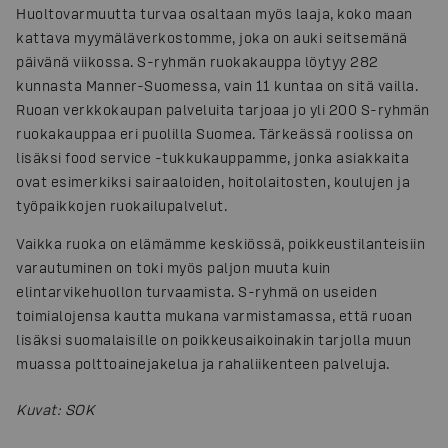
Huoltovarmuutta turvaa osaltaan myös laaja, koko maan
kattava myymäläverkostomme, joka on auki seitsemänä
päivänä viikossa. S-ryhmän ruokakauppa löytyy 282
kunnasta Manner-Suomessa, vain 11 kuntaa on sitä vailla.
Ruoan verkkokaupan palveluita tarjoaa jo yli 200 S-ryhmän
ruokakauppaa eri puolilla Suomea. Tärkeässä roolissa on
lisäksi food service -tukkukauppamme, jonka asiakkaita
ovat esimerkiksi sairaaloiden, hoitolaitosten, koulujen ja
työpaikkojen ruokailupalvelut.
Vaikka ruoka on elämämme keskiössä, poikkeustilanteisiin
varautuminen on toki myös paljon muuta kuin
elintarvikehuollon turvaamista. S-ryhmä on useiden
toimialojensa kautta mukana varmistamassa, että ruoan
lisäksi suomalaisille on poikkeusaikoinakin tarjolla muun
muassa polttoainejakelua ja rahaliikenteen palveluja.
Kuvat
:
SOK