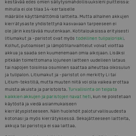
kestävää edes omien säilytysmahdollisuuksieni puitteissa:
minulla ei ole tilaa 14-kertaiselle
määrälle käyttämättömiä laitteita. Mutta alhainen akkujen
kierrätysaste yhdistettynä kasvavaan tarpeeseen ei
ole järin kestävää muutenkaan. Kotitalouksissa erityisesti
litiumakut ja -paristot ovat myös
todellinen tulipaloriski
.
Kolhut, putoamiset ja lämpötilanvaihtelut voivat vioittaa
akkua ja saada sen kuumenemaan omia aikojaan. Lisäksi
pitkään toimettomana lojuneen laitteen uudelleen lataus
tai napojen toisiinsa osuminen saattaa aiheuttaa oikosulun
ja tulipalon. Litiumakut ja -paristot on merkitty Li tai
Litium-tekstillä, mutta muuten niitä voi olla vaikea erottaa
muista akuista ja paristoista.
Turvallisinta on teipata
kaikkien akkujen ja paristojen navat heti
, kun ne poistetaan
käytöstä ja viedä asianmukaiseen
kierrätyspisteeseen. Näin huolehdit paloturvallisuudesta
kotonasi ja myös kierrätyksessä. Sekajätteeseen laitteita,
akkuja tai paristoja ei saa laittaa.