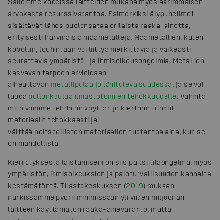
Säilömme kodeissa laitteiden mukana myös äärimmäisen
arvokasta resurssivarantoa. Esimerkiksi älypuhelimet
sisältävät lähes puolensataa erilaista raaka-ainetta,
erityisesti harvinaisia maametalleja. Maametallien, kuten
koboltin, louhintaan voi liittyä merkittäviä ja vaikeasti
seurattavia ympäristö- ja ihmisoikeusongelmia. Metallien
kasvavan tarpeen arvioidaan
aiheuttavan
metallipulaa jo lähitulevaisuudessa
, ja se voi
luoda
pullonkaulaa ilmastotoimien tehokkuudelle
. Vähintä
mitä voimme tehdä on käyttää jo kiertoon tuodut
materiaalit tehokkaasti ja
välttää neitseellisten materiaalien tuotantoa aina, kun se
on mahdollista.
Kierrätyksestä laistamiseni on siis paitsi tilaongelma, myös
ympäristön, ihmisoikeuksien ja paloturvallisuuden kannalta
kestämätöntä. Tilastokeskuksen (
2019
) mukaan
nurkissamme pyörii minimissään yli viiden miljoonan
laitteen käyttämätön raaka-ainevaranto, mutta