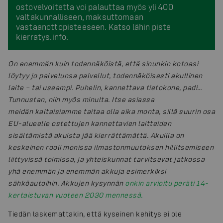
ostovelvoitetta voi palauttaa myös yli 400
valtakunnalliseen, maksuttomaan
vastaanottopisteeseen. Katso lähin piste
kierratys.info.
On enemmän kuin todennäköistä, että sinunkin kotoasi
löytyy jo palvelunsa palvellut, todennäköisesti akullinen
laite – tai useampi. Puhelin, kannettava tietokone, padi…
Tunnustan, niin myös minulta. Itse asiassa
meidän kaltaisiamme taitaa olla aika monta, sillä suurin osa
EU-alueelle ostettujen kannettavien laitteiden
sisältämistä akuista jää kierrättämättä. Akuilla on
keskeinen rooli monissa ilmastonmuutoksen hillitsemiseen
liittyvissä toimissa, ja yhteiskunnat tarvitsevat jatkossa
yhä enemmän ja enemmän akkuja esimerkiksi
sähköautoihin. Akkujen kysynnän
onkin arvioitu peräti 14-
kertaistuvan vuoteen 2030 mennessä.
Tiedän laskemattakin, että kyseinen kehitys ei ole