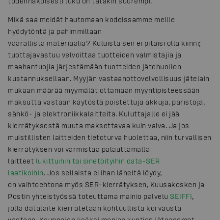
todennäköisesti luku on tätäkin suurempi.
Mikä saa meidät hautomaan kodeissamme meille
hyödytöntä ja pahimmillaan
vaarallista materiaalia? Kuluista sen ei pitäisi olla kiinni;
tuottajavastuu velvoittaa tuotteiden valmistajia ja
maahantuojia järjestämään tuotteiden jätehuollon
kustannuksellaan. Myyjän vastaanottovelvollisuus jätelain
mukaan määrää myymälät ottamaan myyntipisteessään
maksutta vastaan käytöstä poistettuja akkuja, paristoja,
sähkö- ja elektroniikkalaitteita. Kuluttajalle ei jää
kierrätyksestä muuta maksettavaa kuin vaiva. Ja jos
muistillisten laitteiden tietoturva huolettaa, niin turvallisen
kierrätyksen voi varmistaa palauttamalla
laitteet
lukittuihin tai sinetöityihin data-SER
laatikoihin
. Jos sellaista ei ihan läheltä löydy,
on vaihtoehtona myös SER-kierrätyksen, Kuusakosken ja
Postin yhteistyössä toteuttama mainio palvelu
SEIFFI
,
jolla datalaite kierrätetään kohtuullista korvausta
vastaan. Kauppojen lisäksi monien kuntien jäteasemat