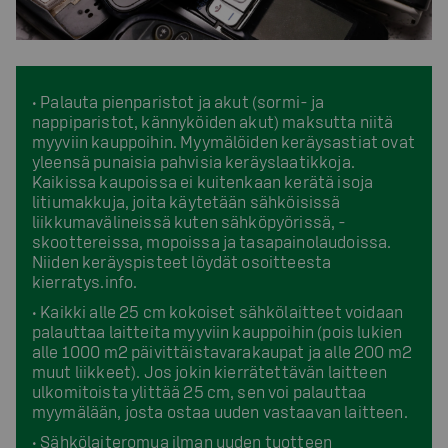
• Palauta pienparistot ja akut (sormi- ja
nappiparistot, kännyköiden akut) maksutta niitä
myyviin kauppoihin. Myymälöiden keräysastiat ovat
yleensä punaisia pahvisia keräyslaatikkoja.
Kaikissa kaupoissa ei kuitenkaan kerätä isoja
litiumakkuja, joita käytetään sähköisissä
liikkumavälineissä kuten sähköpyörissä, -
skoottereissa, mopoissa ja tasapainolaudoissa.
Niiden keräyspisteet löydät osoitteesta
kierratys.info.
• Kaikki alle 25 cm kokoiset sähkölaitteet voidaan
palauttaa laitteita myyviin kauppoihin (pois lukien
alle 1000 m2 päivittäistavarakaupat ja alle 200 m2
muut liikkeet). Jos jokin kierrätettävän laitteen
ulkomitoista ylittää 25 cm, sen voi palauttaa
myymälään, josta ostaa uuden vastaavan laitteen.
• Sähkölaiteromua ilman uuden tuotteen