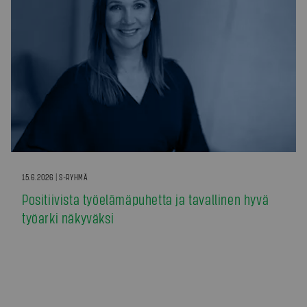
15.6.2026 | S-RYHMÄ
Positiivista työelämäpuhetta ja tavallinen hyvä
työarki näkyväksi