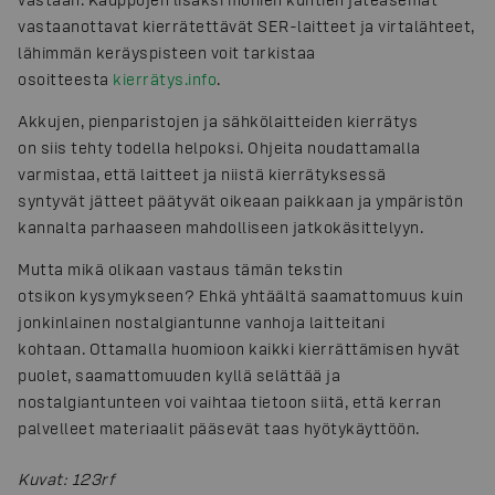
vastaanottavat kierrätettävät SER-laitteet ja virtalähteet,
lähimmän keräyspisteen voit tarkistaa
osoitteesta
kierrätys.info
.
Akkujen, pienparistojen ja sähkölaitteiden kierrätys
on siis tehty todella helpoksi. Ohjeita noudattamalla
varmistaa, että laitteet ja niistä kierrätyksessä
syntyvät jätteet päätyvät oikeaan paikkaan ja ympäristön
kannalta parhaaseen mahdolliseen jatkokäsittelyyn.
Mutta mikä olikaan vastaus tämän tekstin
otsikon kysymykseen? Ehkä yhtäältä saamattomuus kuin
jonkinlainen nostalgiantunne vanhoja laitteitani
kohtaan. Ottamalla huomioon kaikki kierrättämisen hyvät
puolet, saamattomuuden kyllä selättää ja
nostalgiantunteen voi vaihtaa tietoon siitä, että kerran
palvelleet materiaalit pääsevät taas hyötykäyttöön.
Kuvat
:
123rf