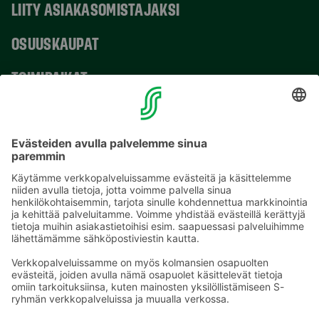
LIITY ASIAKASOMISTAJAKSI
OSUUSKAUPAT
TOIMIPAIKAT
YHTEYSTIEDOT
Sähköpostiosoitteet S-ryhmässä ovat muotoa
etunimi.sukunimi@sok.fi
Seuraa meitä
: