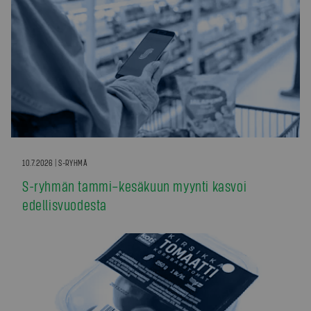
10.7.2026 | S-RYHMÄ
S-ryhmän tammi–kesäkuun myynti kasvoi
edellisvuodesta