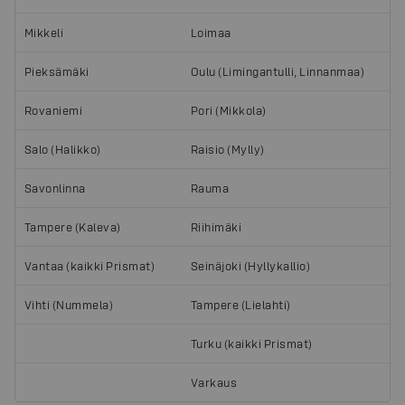
Mikkeli
Loimaa
Pieksämäki
Oulu (Limingantulli, Linnanmaa)
Rovaniemi
Pori (Mikkola)
Salo (Halikko)
Raisio (Mylly)
Savonlinna
Rauma
Tampere (Kaleva)
Riihimäki
Vantaa (kaikki Prismat)
Seinäjoki (Hyllykallio)
Vihti (Nummela)
Tampere (Lielahti)
Turku (kaikki Prismat)
Varkaus