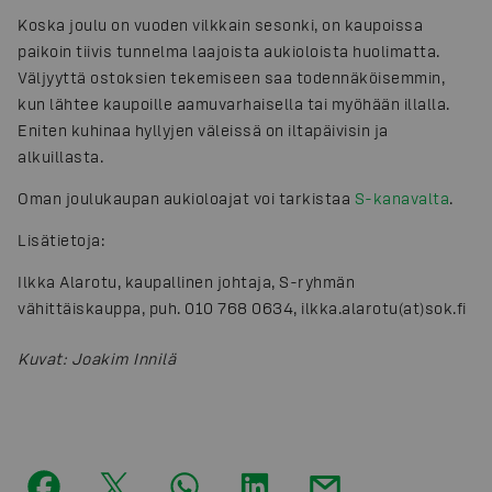
Koska joulu on vuoden vilkkain sesonki, on kaupoissa
paikoin tiivis tunnelma laajoista aukioloista huolimatta.
Väljyyttä ostoksien tekemiseen saa todennäköisemmin,
kun lähtee kaupoille aamuvarhaisella tai myöhään illalla.
Eniten kuhinaa hyllyjen väleissä on iltapäivisin ja
alkuillasta.
Oman joulukaupan aukioloajat voi tarkistaa
S-kanavalta
.
Lisätietoja:
Ilkka Alarotu, kaupallinen johtaja, S-ryhmän
vähittäiskauppa, puh. 010 768 0634, ilkka.alarotu(at)sok.fi
Kuvat
:
Joakim Innilä