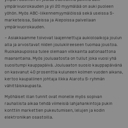
ympärivuorokauden ja yli 20 myymälää on auki puoleen
yöhön. Myös ABC-liikennemyymälöissä sekä useissa S-
marketeissa, Saleissa ja Alepoissa palvellaan
ympärivuorokauden.
– Asiakkaamme toivovat laajennettuja aukioloaikoja joulun
alla ja arvostavat niiden joulukiireeseen tuomaa joustoa.
Ruokakaupoissa tulee olemaan vilkkainta aatonaattona
maanantaina. Myös jouluaatosta on tullut joka vuosi yhä
suositumpi kauppapäivä. Jouluaaton suosio kauppapäivänä
on kasvanut 40 prosenttia kuluneen kolmen vuoden aikana,
kertoo kaupallinen johtaja Ilkka Alarotu S-ryhmän
vähittäiskaupasta.
Myöhäiset illan tunnit ovat monelle myös sopivan
rauhallista aikaa tehdä viimeisiä lahjahankintoja pukin
konttiin markettien pukeutumisen, lelujen ja kodin
elektroniikan osastoilla.