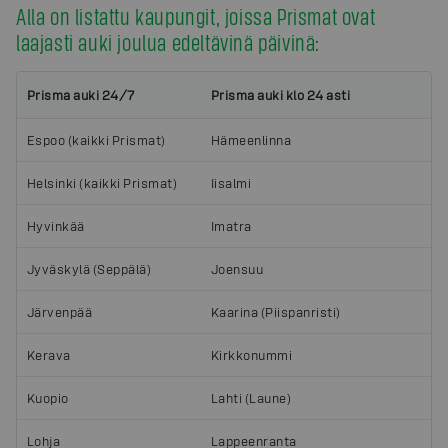
Alla on listattu kaupungit, joissa Prismat ovat
laajasti auki joulua edeltävinä päivinä:
Prisma auki 24/7
Prisma auki klo 24 asti
Espoo (kaikki Prismat)
Hämeenlinna
Helsinki (kaikki Prismat)
Iisalmi
Hyvinkää
Imatra
Jyväskylä (Seppälä)
Joensuu
Järvenpää
Kaarina (Piispanristi)
Kerava
Kirkkonummi
Kuopio
Lahti (Laune)
Lohja
Lappeenranta