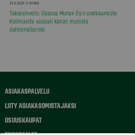
23.6.2026 | S-RYHMÄ
Takaisinveto: Osassa Munax Oy:n pakkaamista
Kotimaista vapaan kanan munista
salmonellariski
ASIAKASPALVELU
LIITY ASIAKASOMISTAJAKSI
OSUUSKAUPAT
TOIMIPAIKAT