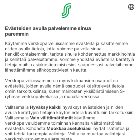
YHTEYSTIEDOT
Sähköpostiosoitteet S-ryhmässä ovat muotoa
etunimi.sukunimi@sok.fi
Seuraa meitä
: