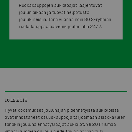
Ruokakauppojen aukioloajat laajentuvat
joulun aikaan ja tuovat helpotusta
joulukiireisiin. Tänä vuonna noin 80 S-ryhmän
ruokakauppaa palvelee joulun alla 24/7.
16.12.2019
Hyvät kokemukset joulunajan pidennetyistä aukioloista
ovat innostaneet osuuskauppoja tarjoamaan asiakkailleen
tänäkin jouluna ennätyslaajat aukiolot. Yli 20 Prismaa
ympäri Suomen on joulua edeltävinä päivinä auki