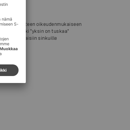
uja verorasitteen oikeudenmukaiseen
. Nimimerkki "yksin on tuskaa"
otto jaettaisiin sinkuille
ksestä.