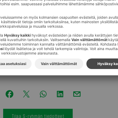
Mukavuusverotuloja sinkuille
Keskustelupalstoilla ideoidaan muitakin luovia ratkais
jakamiseen ja valtion pohjattoman kassan täyttämiseen
ehdottaa parisuhteessa eläville mukavuusveroa, jonka tu
hyvityksenä yksinolon tuottamasta henkisestä kärsimy
Lähde:
www.kirjastot.fi Kysy kirjastonhoitajalta –palsta
Kuvat
:
S-Ryhmä
Tilaa S-ryhmän tiedotteet