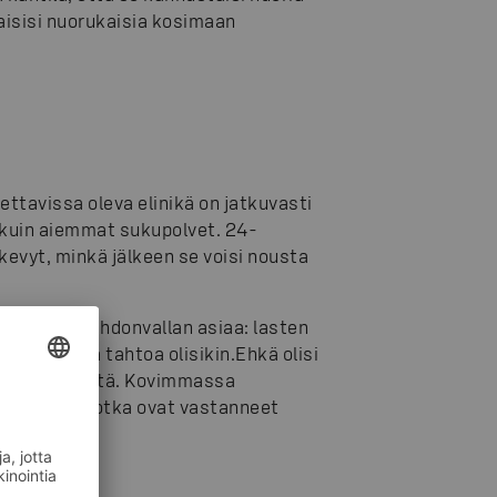
aisisi nuorukaisia kosimaan
ettavissa oleva elinikä on jatkuvasti
 kuin aiemmat sukupolvet. 24-
 kevyt, minkä jälkeen se voisi nousta
, mikä on tahdonvallan asiaa: lasten
isoa, vaikka tahtoa olisikin.
Ehkä olisi
ivät edes yritä. Kovimmassa
a henkilöt, jotka ovat vastanneet