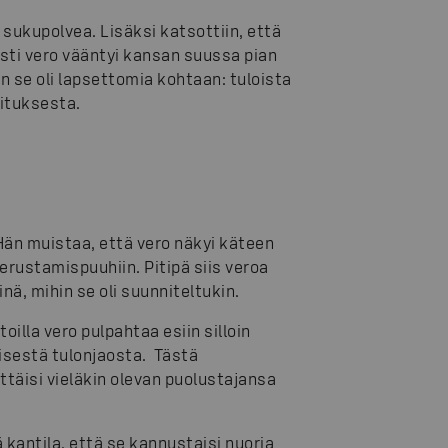
sukupolvea. Lisäksi katsottiin, että
sti vero vääntyi kansan suussa pian
in se oli lapsettomia kohtaan: tuloista
situksesta.
Hän muistaa, että vero näkyi käteen
erustamispuuhiin. Pitipä siis veroa
inä, mihin se oli suunniteltukin.
lla vero pulpahtaa esiin silloin
lisestä tulonjaosta. Tästä
täisi vieläkin olevan puolustajansa
kantila, että se kannustaisi nuoria