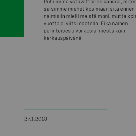
Puhuimme ystävättärien kanssa, mite
saisimme miehet kosimaan sitä ennen
naimisiin mielii meistä moni, mutta ko
vuotta ei viitsi odotella. Eikä nainen
perinteisesti voi kosia miestä kuin
karkauspäivänä.
27.1.2013