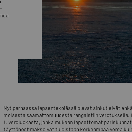
n
 –
lmea
Nyt parhaassa lapsentekoiässä olevat sinkut eivät ehkä
moisesta saamattomuudesta rangaistiin verotuksella. 
1. veroluokasta, jonka mukaan lapsettomat pariskunnat
täyttäneet maksoivat tuloistaan korkeampaa veroa kuin