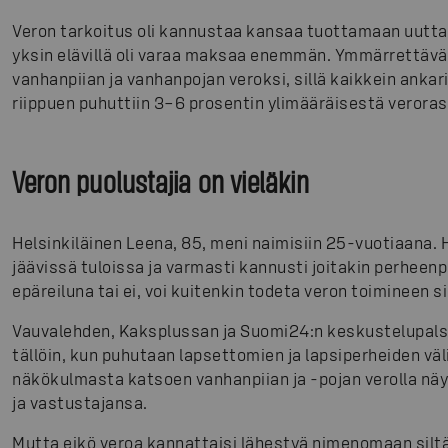
Veron tarkoitus oli kannustaa kansaa tuottamaan uutta 
yksin elävillä oli varaa maksaa enemmän. Ymmärrettävä
vanhanpiian ja vanhanpojan veroksi, sillä kaikkein ankar
riippuen puhuttiin 3–6 prosentin ylimääräisestä verora
Veron puolustajia on vieläkin
Helsinkiläinen Leena, 85, meni naimisiin 25-vuotiaana. 
jäävissä tuloissa ja varmasti kannusti joitakin perheenp
epäreiluna tai ei, voi kuitenkin todeta veron toimineen si
Vauvalehden, Kaksplussan ja Suomi24:n keskustelupalstoi
tällöin, kun puhutaan lapsettomien ja lapsiperheiden vä
näkökulmasta katsoen vanhanpiian ja -pojan verolla näyt
ja vastustajansa.
Mutta eikö veroa kannattaisi lähestyä nimenomaan siltä 