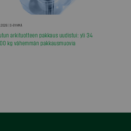
7.2026 | S-RYHMÄ
utun arkituotteen pakkaus uudistui: yli 34
00 kg vähemmän pakkausmuovia