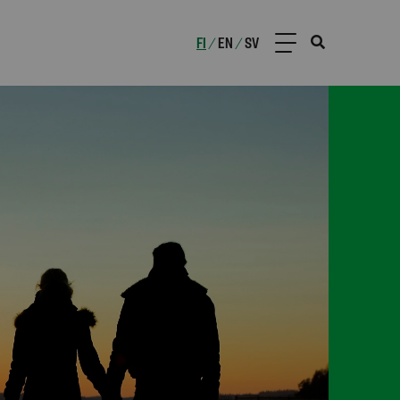
FI
EN
SV
/
/