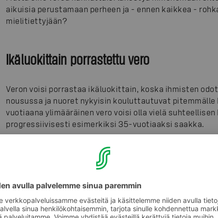
aikuisia perustamaan perheen ja - ennen kaikkea - rohk
mielitiettyjään?
Ikäluokittain porrastettu vero
Veron voisi porrastaa ikäluokittain, koska ihmisten odot
nousussa ja nuoret nykyisin kouluttautuvat pitemmälle
vuotiaana ylimääräinen vero voisi olla vielä suhteellisen
progressiivisesti esimerkiksi 35-vuotiaaksi saakka.
Verotuksella pitäisi puuttua kuitenkin ainoastaan siihen
saaminen ei ole itsestäänselvyys eikä kaikille löydy puol
oikeudenmukaista verottaa sellaisia henkilöitä, jotka e
veroluokassa voisivat olla pitkässä avoliitossa asuvat j
kieltävästi useampaan kuin yhteen kosintaan.