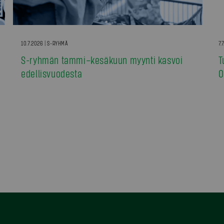
10.7.2026 | S-RYHMÄ
7.
S-ryhmän tammi–kesäkuun myynti kasvoi
T
edellisvuodesta
0