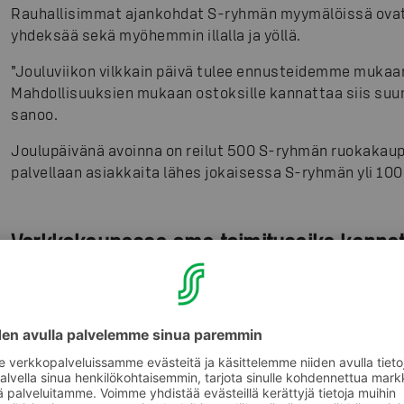
Rauhallisimmat ajankohdat S-ryhmän myymälöissä ovat t
yhdeksää sekä myöhemmin illalla ja yöllä.
”Jouluviikon vilkkain päivä tulee ennusteidemme mukaa
Mahdollisuuksien mukaan ostoksille kannattaa siis suun
sanoo.
Joulupäivänä avoinna on reilut 500 S-ryhmän ruokakau
palvellaan asiakkaita lähes jokaisessa S-ryhmän yli 10
Verkkokaupassa oma toimitusaika kannatt
S-ryhmän uusi ruoan verkkokauppa S-kaupat.fi on myös
jouluruokaostosten tekemiseen. Valtakunnallinen verko
verkkokaupan toimipaikat lukuun ottamatta Satakunnan 
vahvuuteen tammikuussa 2022. Satakunnan Osuuskaupa
verkossa Foodie.fi-palvelun kautta. Tällä hetkellä ruo