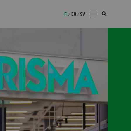
FI
EN
SV
/
/