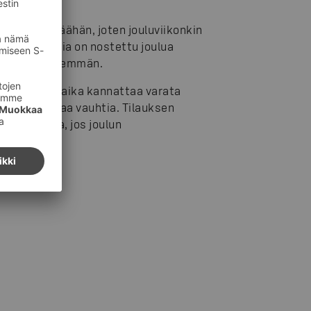
30 päivän päähän, joten jouluviikonkin
kapasiteettia on nostettu joulua
rkiviikkoa enemmän.
oma toimitusaika kannattaa varata
tyvät jo kovaa vauhtia. Tilauksen
ajankohtaa, jos joulun
aa.