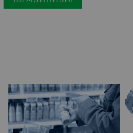
Tilaa S-ryhmän tiedotteet