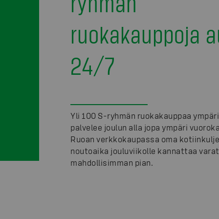
ryhmän
ruokakauppoja a
24/7
Yli 100 S-ryhmän ruokakauppaa ympär
palvelee joulun alla jopa ympäri vuorok
Ruoan verkkokaupassa oma kotiinkulje
noutoaika jouluviikolle kannattaa vara
mahdollisimman pian.