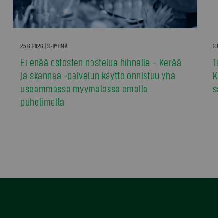
25.6.2026 | S-RYHMÄ
23
Ei enää ostosten nostelua hihnalle – Kerää
T
ja skannaa -palvelun käyttö onnistuu yhä
K
useammassa myymälässä omalla
s
puhelimella