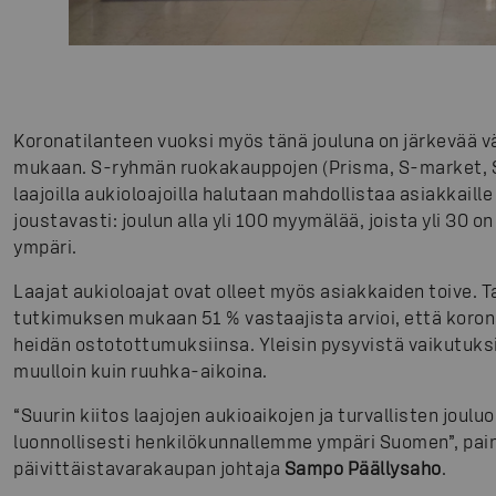
Koronatilanteen vuoksi myös tänä jouluna on järkevää v
mukaan. S-ryhmän ruokakauppojen (Prisma, S-market, S
laajoilla aukioloajoilla halutaan mahdollistaa asiakkail
joustavasti: joulun alla yli 100 myymälää, joista yli 30 o
ympäri.
Laajat aukioloajat ovat olleet myös asiakkaiden toive.
tutkimuksen mukaan 51 % vastaajista arvioi, että korona
heidän ostotottumuksiinsa. Yleisin pysyvistä vaikutuks
muulloin kuin ruuhka-aikoina.
“Suurin kiitos laajojen aukioaikojen ja turvallisten jou
luonnollisesti henkilökunnallemme ympäri Suomen”, pa
päivittäistavarakaupan johtaja
Sampo Päällysaho
.