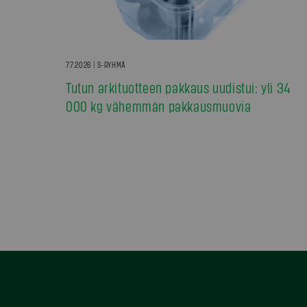
7.7.2026 | S-RYHMÄ
Tutun arkituotteen pakkaus uudistui: yli 34
000 kg vähemmän pakkausmuovia