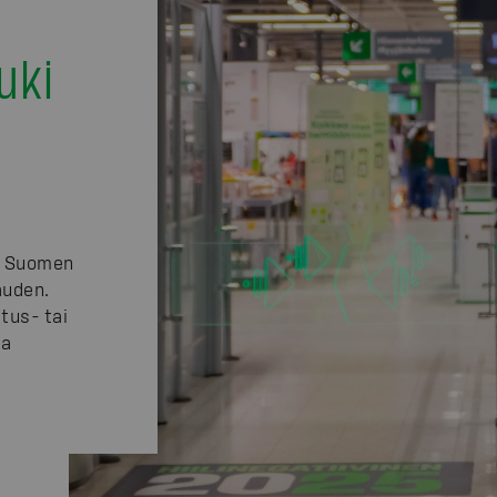
uki
i Suomen
auden.
tus- tai
ta