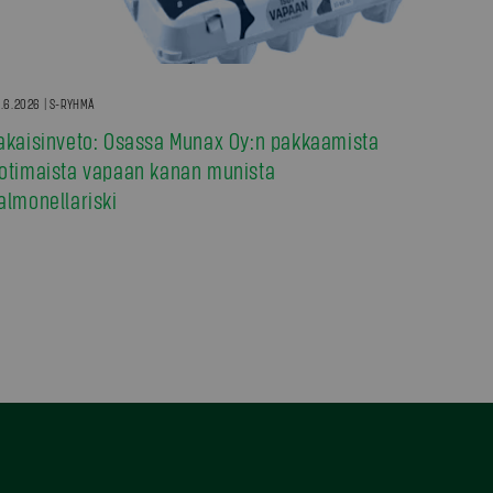
.6.2026 | S-RYHMÄ
akaisinveto: Osassa Munax Oy:n pakkaamista
otimaista vapaan kanan munista
almonellariski