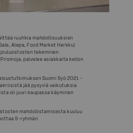
älttää ruuhkia mahdollisuuksien
ale, Alepa, Food Market Herkku)
le jouluostosten tekeminen
n Prismoja, palvelee asiakkaita kellon
 Taloustutkimuksen Suomi Syö 2021 -
kriisistä jää pysyviä vaikutuksia
ista oli juuri kaupassa käyminen
luostosten mahdollistamisesta kuuluu
inottaa S-ryhmän