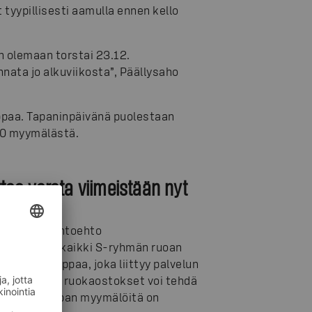
yypillisesti aamulla ennen kello
n olemaan torstai 23.12.
nata jo alkuviikosta”, Päällysaho
ppaa. Tapaninpäivänä puolestaan
00 myymälästä.
aa varata viimeistään nyt
 kätevä vaihtoehto
sto kattaa kaikki S-ryhmän ruoan
Osuuskauppaa, joka liittyy palvelun
n alueella ruokaostokset voi tehdä
an verkkokaupan myymälöitä on