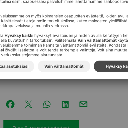
mukana jo yli 200.
Uudessa S-kaupat.fi:ssä toimitusaikoja voi varata jopa 
toimitusajat ovat jo varattavissa. Ruoan verkkokaupan 
edeltävälle ajalle, mutta myös kysyntää on tavallista a
”Jos joulupöydän antimet haluaa tilata verkon kautta, 
viimeistään nyt, sillä joulunaluspäivien aikaikkunat täyt
sisältöä pystyy hyvin muokkaamaan lähempänä toimitus
ruokasuunnitelmat vielä täydentyvät”, Päällysaho vinkk
Kuvat
:
SOK