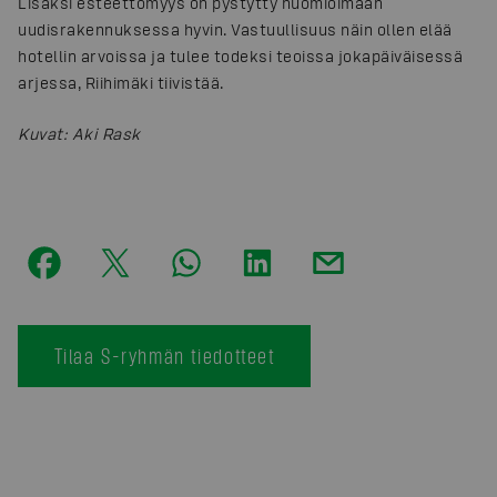
Lisäksi esteettömyys on pystytty huomioimaan
uudisrakennuksessa hyvin. Vastuullisuus näin ollen elää
hotellin arvoissa ja tulee todeksi teoissa jokapäiväisessä
arjessa, Riihimäki tiivistää.
Kuvat
:
Aki Rask
Tilaa S-ryhmän tiedotteet