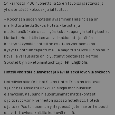
14 kerrosta, 430 huonetta ja 15 eri tavoilla jaettavaa ja
yhdisteltävää kokous- ja juhlatilaa.
– Kokonaan uuden hotellin avaaminen Helsingissä on
merkittävä hetki Sokos Hotels -ketjulle ja
matkailunäkökulmasta myös koko kaupungin kehitykselle.
Matkailu Helsinkiin kasvaa voimakkaasti, ja tähän
kehitysnäkymään hotelli on osaltaan vastaamassa.
Kysyntä hotellin tapahtuma- ja majoituspalveluille on ollut
kova, ja varausaste on jo ylittänyt odotukset, kertoo
Sokotel Oy:n liiketoimintajohtaja
Heli Engblom
.
Hotelli yhdistää elämykset ja kävijät sekä levon ja sykkeen
Hotellivieraille Original Sokos Hotel Tripla on loistavan
sijaintinsa ansiosta linkki Helsingin monipuolisiin
elämyksiin. Kaupungin suosituimmat matkakohteet
sijaitsevat vain kivenheiton päässä hotellista. Hotelli
sijaitsee Pasilan aseman yhteydessä, joten se on helposti
saavutettavissa kaikilla kulkuvälineillä.