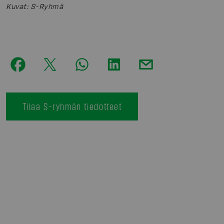
Kuvat
:
S-Ryhmä
Tilaa S-ryhmän tiedotteet