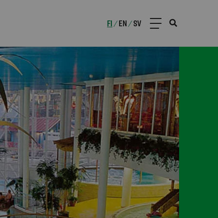
FI
EN
SV
/
/