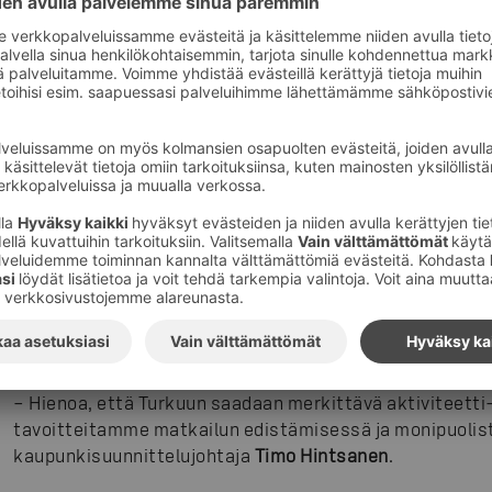
Caribiaan suunnitellaan myös SuperPark Turku -nimistä 
Areenan tilalle. Uusi puisto valmistunee ensi talven aik
euron luokkaa. Hankkeen toteutuminen vaatii vielä Tur
nykyisen vuokrasopimuksen irtisanomiseksi Turun kaupu
välillä.
– Olemme vuoden etsineet Turusta kiinteistöä SuperPark-
paikka ja partneri Caribian yhteydestä, todellista synerg
Tanskanen
SuperPark-konsernista.
– Meidän idea on saada lapset ja teinit liikkumaan ilolla
Samalla, kun tarjoamme tämän mahdollisuuden Turun seu
kokonaisuudella syntyy merkittävä matkailukohde perhe
Tanskanen.
– Hienoa, että Turkuun saadaan merkittävä aktiviteetti-
tavoitteitamme matkailun edistämisessä ja monipuolis
kaupunkisuunnittelujohtaja
Timo Hintsanen
.