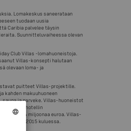
muksia. Lomakeskus saneerataan
teeseen tuodaan uusia
tä Caribia palvelee täysin
ieraita. Suunnitteluvaiheessa olevan
iday Club Villas -lomahuoneistoja.
 saanut Villas-konsepti halutaan
sä olevaan loma- ja
tavat puitteet Villas-projektille.
 ja kahden makuuhuoneen
, sauna ja parveke. Villas-huoneistot
alle osaksi hotellin
n noin 13–14 miljoonaa euroa. Villas-
stää vuoden 2015 kuluessa.
 Tengman.