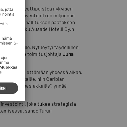
sisäaktiviteettipuistoa nykyisen
ana. Puistoinvestointi on miljoonan
un kaupunginhallituksen päätöksen
ngin ja Turku Ausade Hotelli Oy:n
konseptille. Nyt löytyi täydellinen
iaa, iloitsee toimitusjohtaja
Juha
, ja perheet viettämään yhdessä aikaa.
dun asukkaille, niin Caribian
- ja kokousasiakkaille", ynnää
investointi, joka tukee strategisia
tamisessa, sanoo Turun