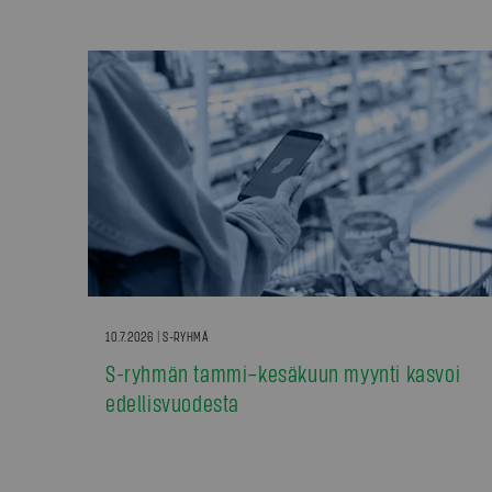
10.7.2026 | S-RYHMÄ
S-ryhmän tammi–kesäkuun myynti kasvoi
edellisvuodesta