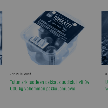
7.7.2026 | S-RYHMÄ
30
Tutun arkituotteen pakkaus uudistui: yli 34
U
000 kg vähemmän pakkausmuovia
v