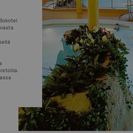
 Sokotel
biasta
sellä
a
istoilla.
massa