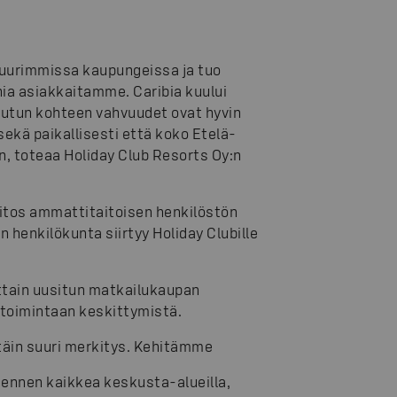
suurimmissa kaupungeissa ja tuo
ia asiakkaitamme. Caribia kuului
tutun kohteen vahvuudet ovat hyvin
ekä paikallisesti että koko Etelä-
 toteaa Holiday Club Resorts Oy:n
kiitos ammattitaitoisen henkilöstön
 henkilökunta siirtyy Holiday Clubille
attain uusitun matkailukaupan
etoimintaan keskittymistä.
ttäin suuri merkitys. Kehitämme
 ennen kaikkea keskusta-alueilla,