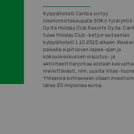
Kylpylähotelli Caribia siirtyy
liiketoimintakaupalla SOK:n tytäryhtiö
Oy:ltä Holiday Club Resorts Oy:lle. Cari
tulee Holiday Club -ketjun seitsemäs
kylpylähotelli 1.10.2015 alkaen. Keskei
paikalla sijaitsevan vapaa-ajan ja
kokouskeskuksen majoitus- ja
aktiviteettitarjontaa aiotaan kasvatta
merkittävästi, mm. uusilla Villas-huone
Yhteensä kohteeseen ollaan investoi
lähes 20 miljoonaa euroa.