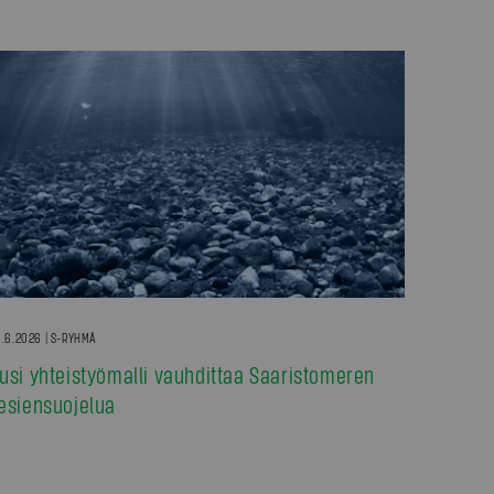
.6.2026 | S-RYHMÄ
usi yhteistyömalli vauhdittaa Saaristomeren
esiensuojelua