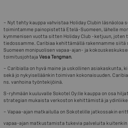
– Nyt tehty kauppa vahvistaa Holiday Clubin läsnäoloa 
toimintamme painopistettä Etelä-Suomeen, lähelle mon
kymmenisen vuotta sitten Holiday Club -ketjuun, joten 
tiedossamme. Caribiaa kehittämällä rakennamme siitä s
Suomeen monipuolisen vapaa-ajan- ja kokouskeskuksen,
toimitusjohtaja
Vesa Tengman
.
– Caribialla on hyvä maine ja uskollinen asiakaskunta, 
sekä jo nykyiselläänkin toimivan kokonaisuuden. Caribian
ns. vanhoina työntekijöinä.
S-ryhmään kuuluvalle Sokotel Oy:lle kauppa on osa hilj
strategian mukaista verkoston kehittämistä ja ydinliik
– Vapaa-ajan matkailulla on Sokotelille jatkossakin eri
vapaa-ajan matkustamista tukevia palveluita kuitenkin