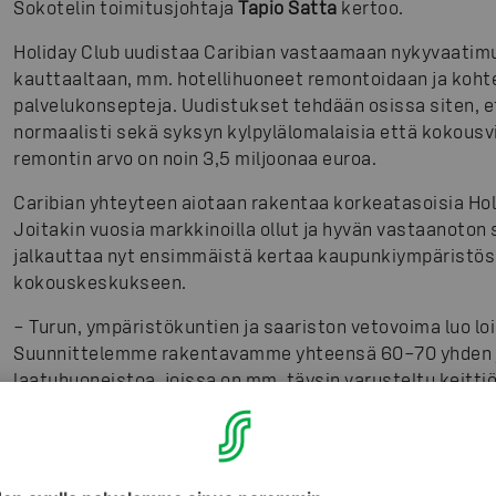
Sokotelin toimitusjohtaja
Tapio Satta
kertoo.
Holiday Club uudistaa Caribian vastaamaan nykyvaati
kauttaaltaan, mm. hotellihuoneet remontoidaan ja koh
palvelukonsepteja. Uudistukset tehdään osissa siten, et
normaalisti sekä syksyn kylpylälomalaisia että kokousv
remontin arvo on noin 3,5 miljoonaa euroa.
Caribian yhteyteen aiotaan rakentaa korkeatasoisia Hol
Joitakin vuosia markkinoilla ollut ja hyvän vastaanoton
jalkauttaa nyt ensimmäistä kertaa kaupunkiympäristös
kokouskeskukseen.
– Turun, ympäristökuntien ja saariston vetovoima luo lois
Suunnittelemme rakentavamme yhteensä 60–70 yhden
laatuhuoneistoa, joissa on mm. täysin varusteltu keittiö
myydään omistajille, jotka voivat antaa niitä myös vuokr
majoitustarjontaa. Kaavaillun Villas-investoinnin arvo o
huoneistojen ennakkomarkkinointi on tarkoitus käynni
Rakentaminen alkaisi tällöin kesällä 2016, kertoo Vesa