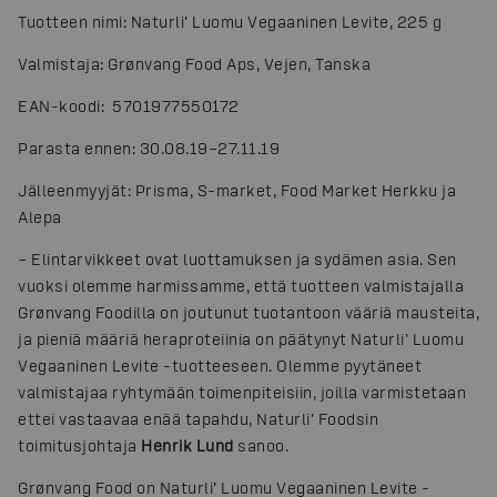
Tuotteen nimi: Naturli’ Luomu Vegaaninen Levite, 225 g
Valmistaja: Grønvang Food Aps, Vejen, Tanska
EAN-koodi: 5701977550172
Parasta ennen: 30.08.19–27.11.19
Jälleenmyyjät: Prisma, S-market, Food Market Herkku ja
Alepa
– Elintarvikkeet ovat luottamuksen ja sydämen asia. Sen
vuoksi olemme harmissamme, että tuotteen valmistajalla
Grønvang Foodilla on joutunut tuotantoon vääriä mausteita,
ja pieniä määriä heraproteiinia on päätynyt Naturli’ Luomu
Vegaaninen Levite -tuotteeseen. Olemme pyytäneet
valmistajaa ryhtymään toimenpiteisiin, joilla varmistetaan
ettei vastaavaa enää tapahdu, Naturli’ Foodsin
toimitusjohtaja
Henrik Lund
sanoo.
Grønvang Food on Naturli’ Luomu Vegaaninen Levite -