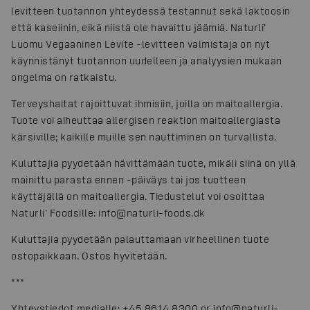
levitteen tuotannon yhteydessä testannut sekä laktoosin
että kaseiinin, eikä niistä ole havaittu jäämiä. Naturli’
Luomu Vegaaninen Levite -levitteen valmistaja on nyt
käynnistänyt tuotannon uudelleen ja analyysien mukaan
ongelma on ratkaistu.
Terveyshaitat rajoittuvat ihmisiin, joilla on maitoallergia.
Tuote voi aiheuttaa allergisen reaktion maitoallergiasta
kärsiville; kaikille muille sen nauttiminen on turvallista.
Kuluttajia pyydetään hävittämään tuote, mikäli siinä on yllä
mainittu parasta ennen -päiväys tai jos tuotteen
käyttäjällä on maitoallergia. Tiedustelut voi osoittaa
Naturli’ Foodsille: info@naturli-foods.dk
Kuluttajia pyydetään palauttamaan virheellinen tuote
ostopaikkaan. Ostos hyvitetään.
***
Yhteystiedot medialle: +45 8614 8300 or info@naturli-