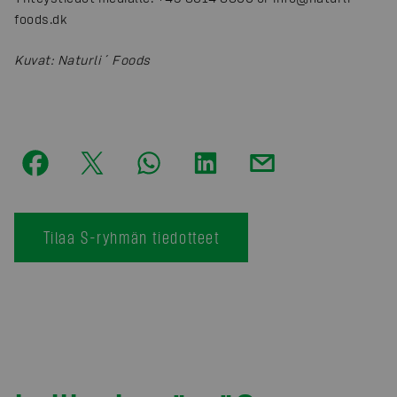
foods.dk
Kuvat
:
Naturli´ Foods
Tilaa S-ryhmän tiedotteet