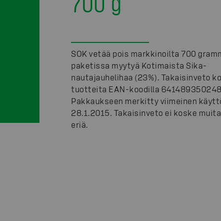
700 g
SOK vetää pois markkinoilta 700 gra
paketissa myytyä Kotimaista Sika-
nautajauhelihaa (23%). Takaisinveto k
tuotteita EAN-koodilla 641489350248
Pakkaukseen merkitty viimeinen käytt
28.1.2015. Takaisinveto ei koske muita
eriä.