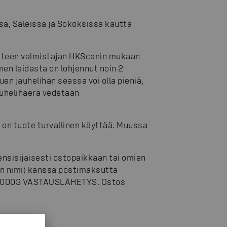
sa, Saleissa ja Sokoksissa kautta
uotteen valmistajan HKScanin mukaan
en laidasta on lohjennut noin 2
en jauhelihan seassa voi olla pieniä,
auhelihaerä vedetään
, on tuote turvallinen käyttää. Muussa
ensisijaisesti ostopaikkaan tai omien
ijan nimi) kanssa postimaksutta
, 00003 VASTAUSLÄHETYS. Ostos