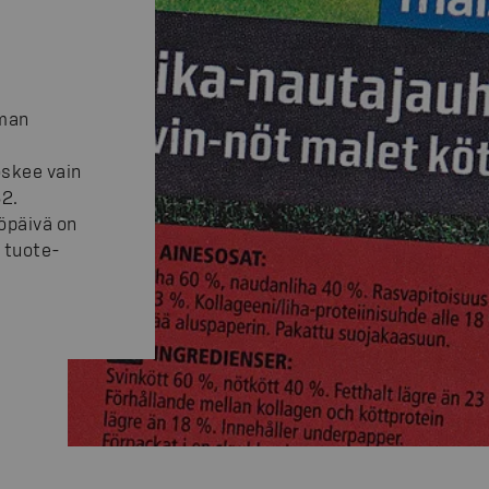
mman
oskee vain
2.
öpäivä on
 tuote-