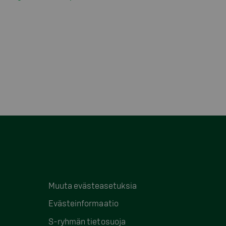
Muuta evästeasetuksia
Evästeinformaatio
S-ryhmän tietosuoja