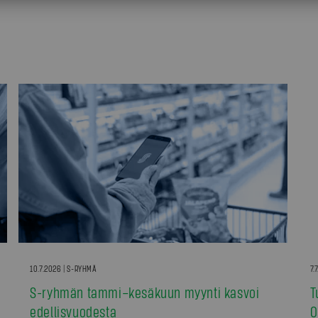
10.7.2026 | S-RYHMÄ
7.
S-ryhmän tammi–kesäkuun myynti kasvoi
T
edellisvuodesta
0