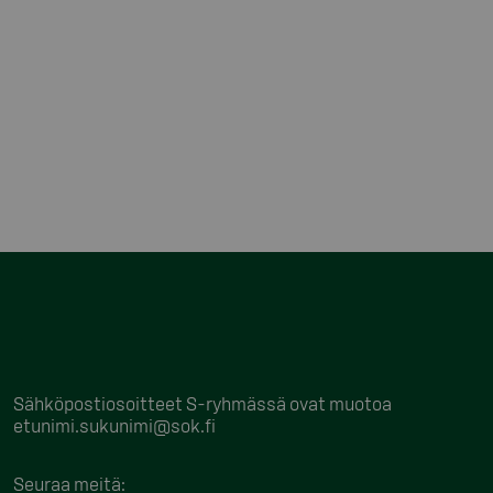
Sähköpostiosoitteet S-ryhmässä ovat muotoa
etunimi.sukunimi@sok.fi
Seuraa meitä
: