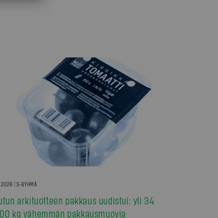
7.2026 | S-RYHMÄ
utun arkituotteen pakkaus uudistui: yli 34
00 kg vähemmän pakkausmuovia