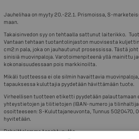
Jauhelihaa on myyty 20.-22.1. Prismoissa, S-marketeis
maan.
Takaisinvedon syy on tehtaalla sattunut laiterikko. T
Vantaan tehtaan tuotantolinjaston muovisesta kuljettim
cm2:n pala, joka on jauhautunut prosessissa. Tästä johtu
sinisiä muovinpaloja. Varotoimenpiteenä yllä mainittu j
kokonaisuudessaan pois markkinoilta.
Mikäli tuotteessa ei ole silmin havaittavia muovinpaloja
tapauksessa kuluttajia pyydetään hävittämään tuote.
Virheellisen tuotteen etiketti pyydetään palauttamaan 
yhteystietojen ja tilitietojen (IBAN-numero ja tilinhalt
osoitteeseen: S-Kuluttajaneuvonta, Tunnus 5020470
hyvitetään.
Pahoittelemme tapahtunutta.