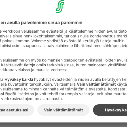
Lisätietoja
antaa tuotelaatupäällikkö Tanja Talvenhei
ketjuohjauksesta, puh. 010 76 87479
Kuvat
:
S-Ryhmä
Tilaa S-ryhmän tiedotteet