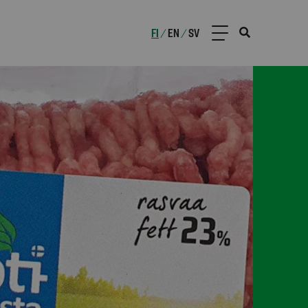
FI
EN
SV
/
/