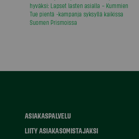
hyväksi: Lapset lasten asialla – Kummien
Tue pientä -kampanja syksyllä kaikissa
Suomen Prismoissa
ASIAKASPALVELU
LIITY ASIAKASOMISTAJAKSI