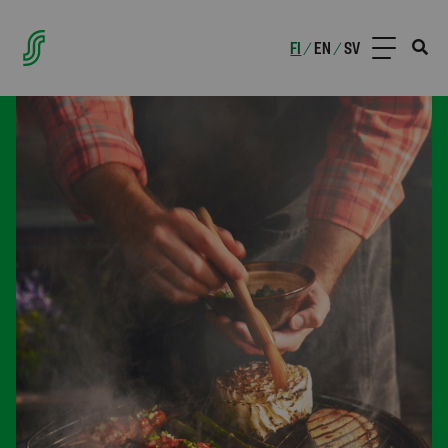
FI
EN
SV
/
/