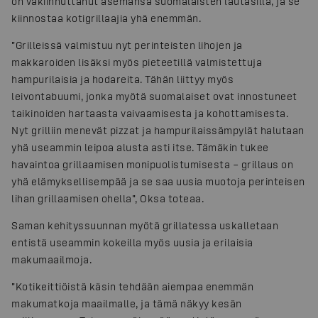
on vakiinnuttanut asemansa suomalaisten lautasilla, ja se
kiinnostaa kotigrillaajia yhä enemmän.
”Grilleissä valmistuu nyt perinteisten lihojen ja
makkaroiden lisäksi myös pieteetillä valmistettuja
hampurilaisia ja hodareita. Tähän liittyy myös
leivontabuumi, jonka myötä suomalaiset ovat innostuneet
taikinoiden hartaasta vaivaamisesta ja kohottamisesta.
Nyt grilliin menevät pizzat ja hampurilaissämpylät halutaan
yhä useammin leipoa alusta asti itse. Tämäkin tukee
havaintoa grillaamisen monipuolistumisesta – grillaus on
yhä elämyksellisempää ja se saa uusia muotoja perinteisen
lihan grillaamisen ohella”, Oksa toteaa.
Saman kehityssuunnan myötä grillatessa uskalletaan
entistä useammin kokeilla myös uusia ja erilaisia
makumaailmoja.
”Kotikeittiöistä käsin tehdään aiempaa enemmän
makumatkoja maailmalle, ja tämä näkyy kesän