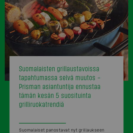
Suomalaisten grillaustavoissa
tapahtumassa selvä muutos –
Prisman asiantuntija ennustaa
tämän kesän 5 suosituinta
grilliruokatrendiä
Suomalaiset panostavat nyt grillaukseen