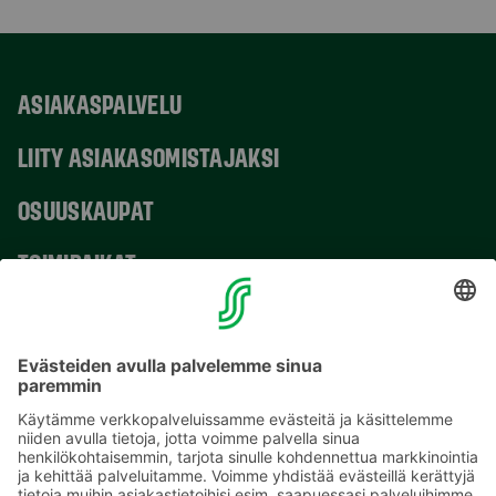
ASIAKASPALVELU
LIITY ASIAKASOMISTAJAKSI
OSUUSKAUPAT
TOIMIPAIKAT
YHTEYSTIEDOT