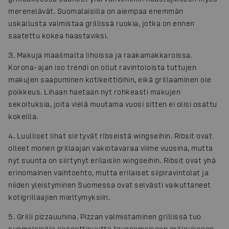
merenelävät. Suomalaisilla on aiempaa enemmän
uskallusta valmistaa grillissä ruokia, jotka on ennen
saatettu kokea haastaviksi.
3. Makuja maailmalta lihoissa ja raakamakkaroissa.
Korona-ajan iso trendi on ollut ravintoloista tuttujen
makujen saapuminen kotikeittiöihin, eikä grillaaminen ole
poikkeus. Lihaan haetaan nyt rohkeasti makujen
sekoituksia, joita vielä muutama vuosi sitten ei olisi osattu
kokeilla.
4. Luulliset lihat siirtyvät ribseistä wingseihin. Ribsit ovat
olleet monen grillaajan vakiotavaraa viime vuosina, mutta
nyt suunta on siirtynyt erilaisiin wingseihin. Ribsit ovat yhä
erinomainen vaihtoehto, mutta erilaiset siipiravintolat ja
niiden yleistyminen Suomessa ovat selvästi vaikuttaneet
kotigrillaajien mieltymyksiin.
5. Grilli pizzauunina. Pizzan valmistaminen grillissä tuo
suomalaisille eksoottisuutta tavanomaiseen grillaukseen