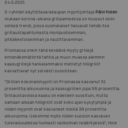
24.5.2021
S-ryhmän käyttötavarakaupan myyntijohtaja
Päivi Holen
mukaan korona-aikana grillaamisessa on noussut esiin
selkeä trendi, jossa suomalaiset haluavat tehdä itse
grillaustapahtumasta monipuolisemman,
pitkäkestoisemman ja nautittavamman.
Prismassa onkin tänä keväänä myyty grillejä
ennenäkemätöntä tahtia ja muun muassa aiemmin
kaasugrillejä hankalammaksi mielletyt hiiligrillit
kasvattavat nyt selvästi suosiotaan.
”Grillien kokonaismyynti on Prismassa kasvanut 51
prosenttia alkuvuonna ja kaasugrillien jopa 56 prosenttia.
Grillaustavoissa kaasu on edelleen suosituin, mutta
samaan aikaan hiiligrillit ovat koko ajan kysytympiä ja
niiden myynnit ovat kasvaneet meillä 39 prosenttia
alkuvuonna. Uskomme myös niiden suosion kasvavan
tulevaisuudessa huimasti valikoiman lisääntyessä”, Hole