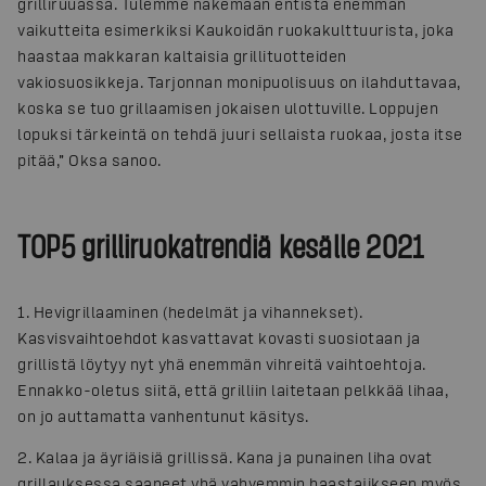
grilliruuassa. Tulemme näkemään entistä enemmän
vaikutteita esimerkiksi Kaukoidän ruokakulttuurista, joka
haastaa makkaran kaltaisia grillituotteiden
vakiosuosikkeja. Tarjonnan monipuolisuus on ilahduttavaa,
koska se tuo grillaamisen jokaisen ulottuville. Loppujen
lopuksi tärkeintä on tehdä juuri sellaista ruokaa, josta itse
pitää,” Oksa sanoo.
TOP5 grilliruokatrendiä kesälle 2021
1. Hevigrillaaminen (hedelmät ja vihannekset).
Kasvisvaihtoehdot kasvattavat kovasti suosiotaan ja
grillistä löytyy nyt yhä enemmän vihreitä vaihtoehtoja.
Ennakko-oletus siitä, että grilliin laitetaan pelkkää lihaa,
on jo auttamatta vanhentunut käsitys.
2. Kalaa ja äyriäisiä grillissä. Kana ja punainen liha ovat
grillauksessa saaneet yhä vahvemmin haastajikseen myös