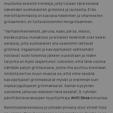
muutamia selkeitä trendejä, joita tullaan tänä kesänä
näkemään suomalaisten grilleissä ja lautasilla. Eräs
merkittävimmästä on kasvava hedelmien ja vihannesten
grillaaminen, eli tuttavallisemmin hevigrillaaminen.
”Varhaisvihannekset, peruna, kaali, parsa, maissi,
kesäkurpitsa, munakoiso ja erilaiset hedelmät ovat kaikki
sellaisia, joita suomalaiset yhä useammin laittavat
grilliinsä. Vegaaniset ja kasvipohjaiset vaihtoehdot
nostavat vuosi toisensa jälkeen suosiotaan ja niiden
tarjonta on myös laajentunut. Uskonkin, että tänä vuonna
nähdään paljon grillilautasia, joista liha puuttuu kokonaan.
Ilmiöstä kertoo muun muassa se, että viime kesänä
kasvipohjaiset grillimakkarat myivät jo enemmän kuin
siipikarjapohjaiset grillimakkarat. Saman kysynnän
uskomme jatkuvan edelleen tänä kesänä”, S-ryhmän
päivittäistavarakaupan myyntijohtaja
Antti Oksa
ennustaa.
Ravintolamarkkinassa jo pitkään pinnalla ollut street food