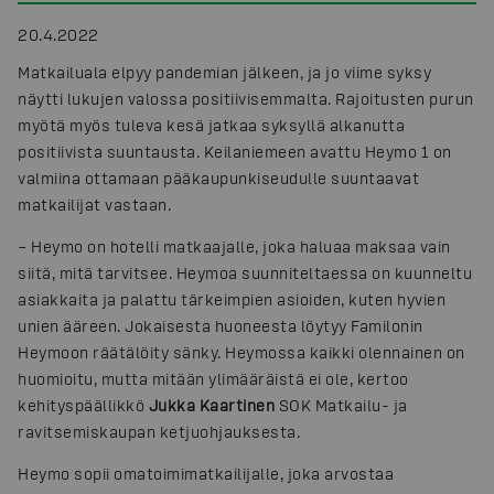
20.4.2022
Matkailuala elpyy pandemian jälkeen, ja jo viime syksy
näytti lukujen valossa positiivisemmalta. Rajoitusten purun
myötä myös tuleva kesä jatkaa syksyllä alkanutta
positiivista suuntausta. Keilaniemeen avattu Heymo 1 on
valmiina ottamaan pääkaupunkiseudulle suuntaavat
matkailijat vastaan.
– Heymo on hotelli matkaajalle, joka haluaa maksaa vain
siitä, mitä tarvitsee. Heymoa suunniteltaessa on kuunneltu
asiakkaita ja palattu tärkeimpien asioiden, kuten hyvien
unien ääreen. Jokaisesta huoneesta löytyy Familonin
Heymoon räätälöity sänky. Heymossa kaikki olennainen on
huomioitu, mutta mitään ylimääräistä ei ole, kertoo
kehityspäällikkö
Jukka Kaartinen
SOK Matkailu- ja
ravitsemiskaupan ketjuohjauksesta.
Heymo sopii omatoimimatkailijalle, joka arvostaa