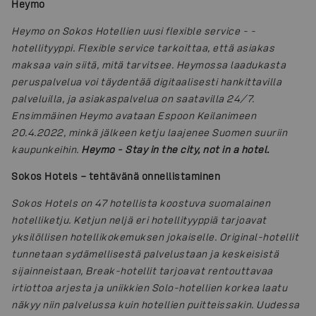
Heymo
Heymo on Sokos Hotellien uusi flexible service - -
hotellityyppi. Flexible service tarkoittaa, että asiakas
maksaa vain siitä, mitä tarvitsee. Heymossa laadukasta
peruspalvelua voi täydentää digitaalisesti hankittavilla
palveluilla, ja asiakaspalvelua on saatavilla 24/7.
Ensimmäinen Heymo avataan Espoon Keilanimeen
20.4.2022, minkä jälkeen ketju laajenee Suomen suuriin
kaupunkeihin.
Heymo - Stay in the city, not in a hotel.
Sokos Hotels – tehtävänä onnellistaminen
Sokos Hotels on 47 hotellista koostuva suomalainen
hotelliketju. Ketjun neljä eri hotellityyppiä tarjoavat
yksilöllisen hotellikokemuksen jokaiselle. Original-hotellit
tunnetaan sydämellisestä palvelustaan ja keskeisistä
sijainneistaan, Break-hotellit tarjoavat rentouttavaa
irtiottoa arjesta ja uniikkien Solo-hotellien korkea laatu
näkyy niin palvelussa kuin hotellien puitteissakin. Uudessa