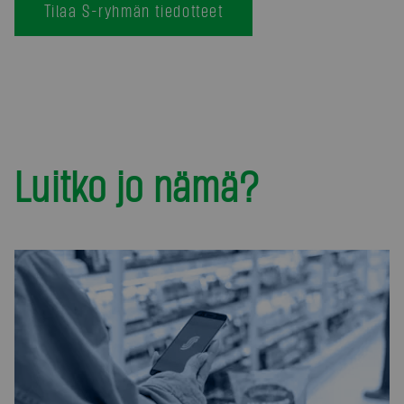
Tilaa S-ryhmän tiedotteet
Luitko jo nämä?