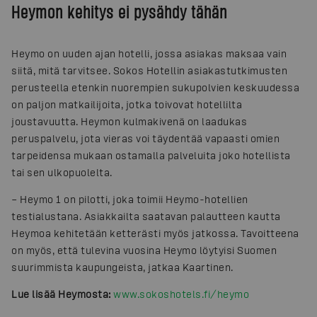
Heymon kehitys ei pysähdy tähän
Heymo on uuden ajan hotelli, jossa asiakas maksaa vain
siitä, mitä tarvitsee. Sokos Hotellin asiakastutkimusten
perusteella etenkin nuorempien sukupolvien keskuudessa
on paljon matkailijoita, jotka toivovat hotellilta
joustavuutta. Heymon kulmakivenä on laadukas
peruspalvelu, jota vieras voi täydentää vapaasti omien
tarpeidensa mukaan ostamalla palveluita joko hotellista
tai sen ulkopuolelta.
– Heymo 1 on pilotti, joka toimii Heymo-hotellien
testialustana. Asiakkailta saatavan palautteen kautta
Heymoa kehitetään ketterästi myös jatkossa. Tavoitteena
on myös, että tulevina vuosina Heymo löytyisi Suomen
suurimmista kaupungeista, jatkaa Kaartinen.
Lue lisää Heymosta:
www.sokoshotels.fi/heymo