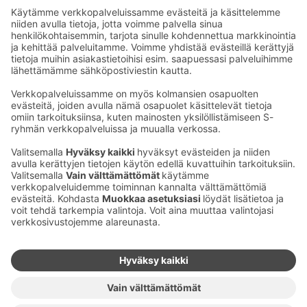
Sähköpostiosoitteet S-ryhmässä ovat muotoa
etunimi.sukunimi@sok.fi
Seuraa meitä
:
Muuta evästeasetuksia
Evästeinformaatio
S-ryhmän tietosuoja