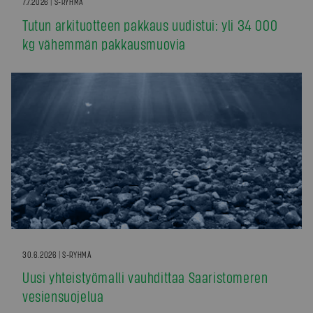
7.7.2026 | S-RYHMÄ
Tutun arkituotteen pakkaus uudistui: yli 34 000
kg vähemmän pakkausmuovia
30.6.2026 | S-RYHMÄ
Uusi yhteistyömalli vauhdittaa Saaristomeren
vesiensuojelua