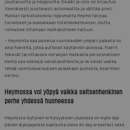
joustavuutta ja helppoutta: Sisään ja ulos voi kirjautua
itsenäisesti joustavasti automaatilla ja välttää jonot.
Matkan tarkoituksesta riippumatta Heymo tarjoaa
turvallisen ja laadukkaan hotellikokemuksen, mutta
rohkaisee ottamaan matkakohteen haltuun.
– Heymosta saa palvelua vuorokauden ympäri: paikalla on
aina fixereitä, jotka auttavat käytännön asioissa. Fixerit
tekevät tarvittaessa vierailijan matkasta persoonallisen.
Heiltä saa vinkkejä vierailukohteista ja he voivat vaikka
tehdä ravintolavarauksen asiakkaan puolesta, Kaartinen
kertoo.
Heymossa voi yöpyä vaikka seitsenhenkinen
perhe yhdessä huoneessa
Heymosta löytyvien erityisyyksien joukossa on myös läpi
päivän älykaapeista saatavilla oleva All day breakfast sekä