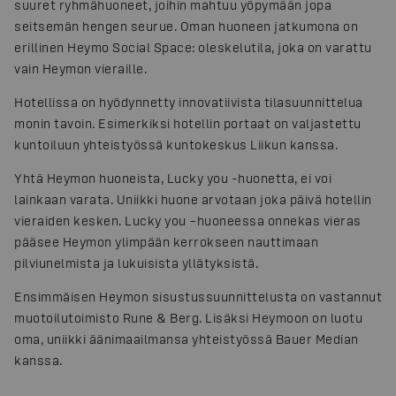
suuret ryhmähuoneet, joihin mahtuu yöpymään jopa
seitsemän hengen seurue. Oman huoneen jatkumona on
erillinen Heymo Social Space: oleskelutila, joka on varattu
vain Heymon vieraille.
Hotellissa on hyödynnetty innovatiivista tilasuunnittelua
monin tavoin. Esimerkiksi hotellin portaat on valjastettu
kuntoiluun yhteistyössä kuntokeskus Liikun kanssa.
Yhtä Heymon huoneista, Lucky you -huonetta, ei voi
lainkaan varata. Uniikki huone arvotaan joka päivä hotellin
vieraiden kesken. Lucky you –huoneessa onnekas vieras
pääsee Heymon ylimpään kerrokseen nauttimaan
pilviunelmista ja lukuisista yllätyksistä.
Ensimmäisen Heymon sisustussuunnittelusta on vastannut
muotoilutoimisto Rune & Berg. Lisäksi Heymoon on luotu
oma, uniikki äänimaailmansa yhteistyössä Bauer Median
kanssa.