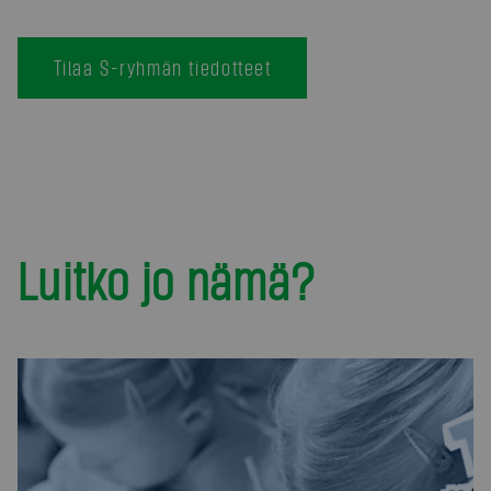
Tilaa S-ryhmän tiedotteet
Luitko jo nämä?