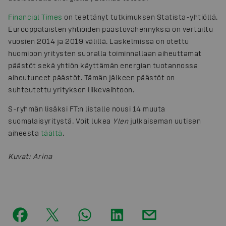
Financial Times
on teettänyt tutkimuksen Statista-yhtiöllä.
Eurooppalaisten yhtiöiden päästövähennyksiä on vertailtu
vuosien 2014 ja 2019 välillä. Laskelmissa on otettu
huomioon yritysten suoralla toiminnallaan aiheuttamat
päästöt sekä yhtiön käyttämän energian tuotannossa
aiheutuneet päästöt. Tämän jälkeen päästöt on
suhteutettu yrityksen liikevaihtoon.
S-ryhmän lisäksi FT:n listalle nousi 14 muuta
suomalaisyritystä. Voit lukea
Ylen
julkaiseman uutisen
aiheesta
täältä
.
Kuvat
:
Arina