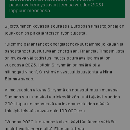
päästövähennystavoitteensa vuoden 2023
loppuun mennessä.
Sijoittuminen kovassa seurassa Euroopan ilmastojohtajien
joukkoon on pitkäjänteisen työn tulosta.
”Olemme parantaneet energiatehokkuuttamme jo kauan ja
panostaneet uusiutuvaan energiaan. Financial Timesin lista
on mukava välitodistus, mutta seuraava iso maali on
vuodessa 2025, jolloin S-ryhmän on määrä olla
hiilinegatiivinen”, S-ryhmän vastuullisuusjohtaja
Nina
Elomaa
sanoo.
Viime vuosien aikana S-ryhmä on noussut muun muassa
Suomen suurimmaksi aurinkosähkön tuottajaksi. Vuoden
2021 loppuun mennessä aurinkopaneeleiden määrä
toimipisteissä kasvaa noin 100 000:een.
”Vuonna 2030 tuotamme kaiken käyttämämme sähkön
uusiutuvalla energialla”, Elomaa toteaa.