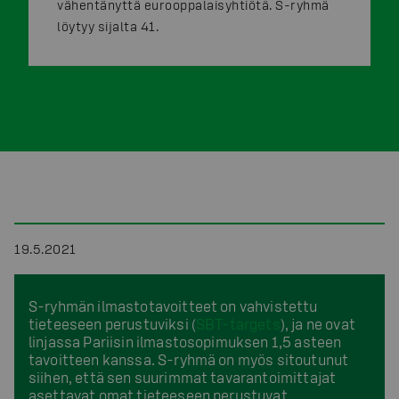
vähentänyttä eurooppalaisyhtiötä. S-ryhmä
löytyy sijalta 41.
19.5.2021
S-ryhmän ilmastotavoitteet on vahvistettu
tieteeseen perustuviksi (
SBT-targets
), ja ne ovat
linjassa Pariisin ilmastosopimuksen 1,5 asteen
tavoitteen kanssa. S-ryhmä on myös sitoutunut
siihen, että sen suurimmat tavarantoimittajat
asettavat omat tieteeseen perustuvat