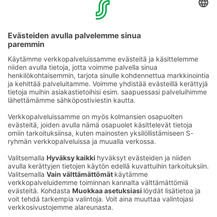
YHTEYSTIEDOT
Sähköpostiosoitteet S-ryhmässä ovat muotoa
etunimi.sukunimi@sok.fi
Seuraa meitä
: