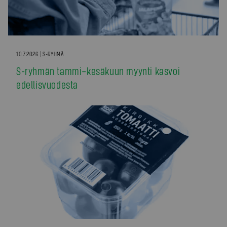
10.7.2026 | S-RYHMÄ
S-ryhmän tammi–kesäkuun myynti kasvoi
edellisvuodesta