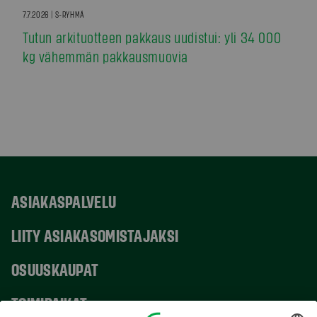
7.7.2026 | S-RYHMÄ
Tutun arkituotteen pakkaus uudistui: yli 34 000
kg vähemmän pakkausmuovia
ASIAKASPALVELU
LIITY ASIAKASOMISTAJAKSI
OSUUSKAUPAT
TOIMIPAIKAT