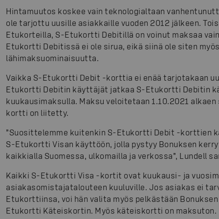
Hintamuutos koskee vain teknologialtaan vanhentunutta 
ole tarjottu uusille asiakkaille vuoden 2012 jälkeen. Tois
Etukorteilla, S-Etukortti Debitillä on voinut maksaa va
Etukortti Debitissä ei ole sirua, eikä siinä ole siten myö
lähimaksuominaisuutta.
Vaikka S-Etukortti Debit -korttia ei enää tarjotakaan uus
Etukortti Debitin käyttäjät jatkaa S-Etukortti Debitin
kuukausimaksulla. Maksu veloitetaan 1.10.2021 alkaen si
kortti on liitetty.
”Suosittelemme kuitenkin S-Etukortti Debit -korttien k
S-Etukortti Visan käyttöön, jolla pystyy Bonuksen ker
kaikkialla Suomessa, ulkomailla ja verkossa”, Lundell sa
Kaikki S-Etukortti Visa -kortit ovat kuukausi- ja vuosi
asiakasomistajatalouteen kuuluville. Jos asiakas ei t
Etukorttiinsa, voi hän valita myös pelkästään Bonuksen
Etukortti Käteiskortin. Myös käteiskortti on maksuton.