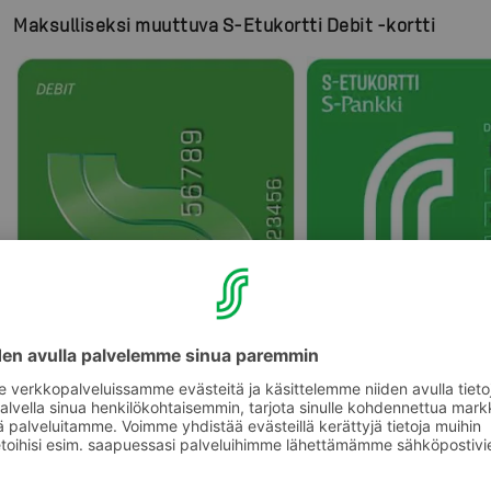
Maksulliseksi muuttuva S-Etukortti Debit -kortti