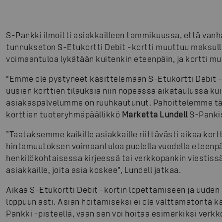
S-Pankki ilmoitti asiakkailleen tammikuussa, että vanha
tunnukseton S-Etukortti Debit -kortti muuttuu maksul
voimaantuloa lykätään kuitenkin eteenpäin, ja kortti m
”Emme ole pystyneet käsittelemään S-Etukortti Debit -
uusien korttien tilauksia niin nopeassa aikataulussa ku
asiakaspalvelumme on ruuhkautunut. Pahoittelemme täs
korttien tuoteryhmäpäällikkö
Marketta Lundell
S-Panki
”Taataksemme kaikille asiakkaille riittävästi aikaa kor
hintamuutoksen voimaantuloa puolella vuodella eteenpäi
henkilökohtaisessa kirjeessä tai verkkopankin viestissä 
asiakkaille, joita asia koskee”, Lundell jatkaa.
Aikaa S-Etukortti Debit -kortin lopettamiseen ja uuden
loppuun asti. Asian hoitamiseksi ei ole välttämätöntä 
Pankki -pisteellä, vaan sen voi hoitaa esimerkiksi verk