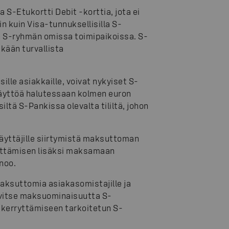
S-Etukortti Debit -korttia, jota ei
in kuin Visa-tunnuksellisilla S-
in S-ryhmän omissa toimipaikoissa. S-
skään turvallista
ille asiakkaille, voivat nykyiset S-
 käyttöä halutessaan kolmen euron
ltä S-Pankissa olevalta tililtä, johon
äyttäjille siirtymistä maksuttoman
ryttämisen lisäksi maksamaan
noo.
maksuttomia asiakasomistajille ja
arvitse maksuominaisuutta S-
 kerryttämiseen tarkoitetun S-