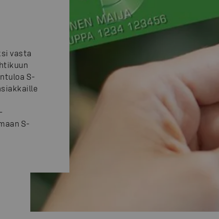
si vasta
htikuun
ntuloa S-
asiakkaille
-
omaan S-