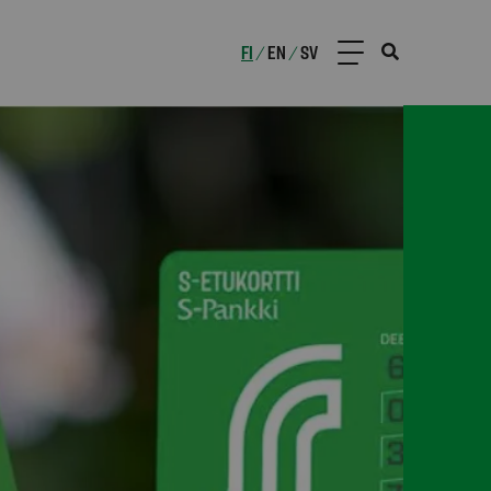
FI
EN
SV
/
/