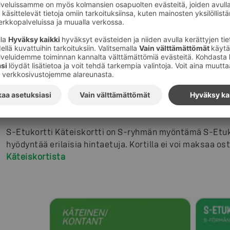
Vuonna 2012 tarjonnasta poistettu siruton ja Visa-tunn
Neljä erilaista maksutonta S-Etukorttia eri elämä
Erilaisiin elämäntilanteisiin on tarjolla neljä erilaista 
tällä hetkellä käytössä olevista korttimalleista:
S-Etukortti Käteiskortti
S-Etukortti Käteiskortti on S-ryhmän myöntämä S-Etukor
hyödyntää erilaisia hintaetuja. Kortilla ei voi maksaa o
Käteiskortista