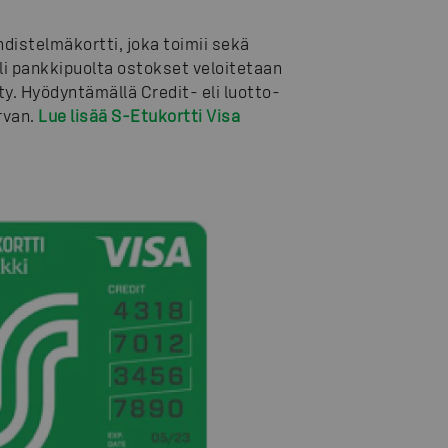
istelmäkortti, joka toimii sekä
eli pankkipuolta ostokset veloitetaan
tty. Hyödyntämällä Credit- eli luotto-
rvan.
Lue lisää S-Etukortti Visa