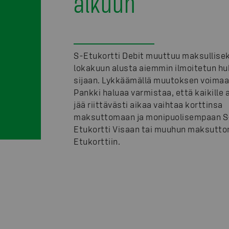
alkuun
S-Etukortti Debit muuttuu maksullisek
lokakuun alusta aiemmin ilmoitetun hu
sijaan. Lykkäämällä muutoksen voimaa
Pankki haluaa varmistaa, että kaikille 
jää riittävästi aikaa vaihtaa korttinsa
maksuttomaan ja monipuolisempaan S
Etukortti Visaan tai muuhun maksutt
Etukorttiin.