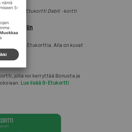
ukseton S-Etukortti Debit -kortti
ntilanteisiin
maksutonta S-Etukorttia. Alla on kuvat
tti, jolla voi kerryttää Bonusta ja
stoksiaan.
Lue lisää S-Etukortti