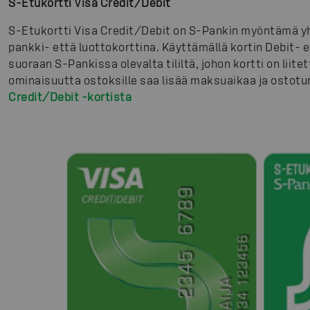
S-Etukortti Visa Credit/Debit
S-Etukortti Visa Credit/Debit on S-Pankin myöntämä yhd
pankki- että luottokorttina. Käyttämällä kortin Debit- 
suoraan S-Pankissa olevalta tililtä, johon kortti on liite
ominaisuutta ostoksille saa lisää maksuaikaa ja ostotu
Credit/Debit -kortista