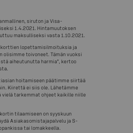
nmallinen, siruton ja Visa-
liseksi 1.4.2021. Hintamuutoksen
uuttuu maksulliseksi vasta 1.10.2021.
korttien lopettamisilmoituksia ja
in olisimme toivoneet. Tämän vuoksi
tä aiheutunutta harmia”, kertoo
sta.
ttiasian hoitamiseen päätimme siirtää
n. Kiirettä ei siis ole. Lähetämme
vielä tarkemmat ohjeet kaikille niille
 kortin tilaamiseen on syyskuun
käydä Asiakasomistajapalvelu ja S-
kopankissa tai lomakkeella.