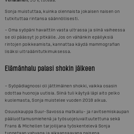
Sonja muistuttaa, kuinka olennaista jokaisen naisen on
tutkituttaa rintansa säännöllisesti.
– Oma syöpäni havaittiin vasta ultrassa ja siinä vaiheessa
se oli päässyt jo pitkälle. Jos on vähänkin epäilyksiä
rintojen poikkeamista, kannattaa käydä mammografian
lisäksi ultraäänitutkimuksessa.
Elämänhalu palasi shokin jälkeen
– Syöpädiagnoosi oli jättimäinen shokki, vaikka osasin
odottaa huonoja uutisia. Siinä tuli käytyä läpi aito pelko
kuolemasta, Sonja muistelee vuoden 2018 alkua.
Osuuskauppa Suur-Savossa matkailu- ja ravitsemiskaupan
pääluottamusmiehenä ja työsuojeluvaltuutettuna sekä
Frans & Michellen tarjoilijana työskentelevä Sonja
tunnetaan vahvana ja aikaansaavana naisena.