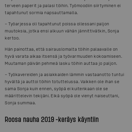
terveen paperit ja palasi töihin. Työmoodiin siirtyminen ei
tapahtunut sormia napsauttamalla.
– Työarjessa oli tapahtunut poissa ollessani paljon
muutoksia, jotka ensi alkuun vähän jännittivätkin, Sonja
kertoo.
Hän painottaa, että sairauslomalta töihin palaavalle on
hyvä varata aikaa itsensä ja työvarmuuden kokoamiseen.
Muutaman päivän pehmeä lasku töihin auttaa jo paljon.
– Työkavereiden ja asiakkaiden lämmin vastaanotto tuntui
hyvältä ja auttoi töihin totuttelussa. Vaikken ole ihan se
sama Sonja kuin ennen, syöpä ei kuitenkaan ole se
määrittelevin tekijäni. Eikä syöpä ole vienyt naiseuttani,
Sonja summaa.
Roosa nauha 2019 -keräys käyntiin