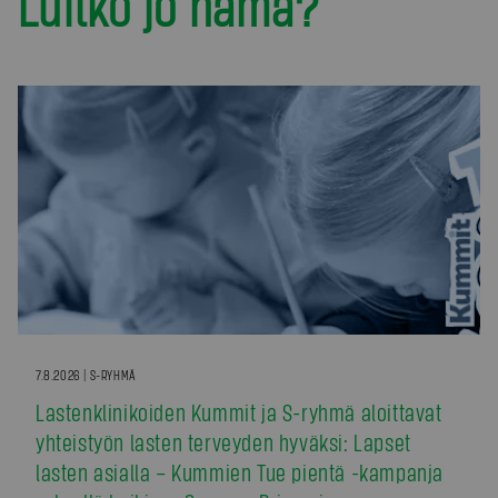
Luitko jo nämä?
7.8.2026 | S-RYHMÄ
Lastenklinikoiden Kummit ja S-ryhmä aloittavat
yhteistyön lasten terveyden hyväksi: Lapset
lasten asialla – Kummien Tue pientä -kampanja