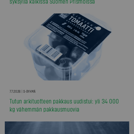
syksyllä kaikissa Suomen Prismoissa
7.7.2026 | S-RYHMÄ
Tutun arkituotteen pakkaus uudistui: yli 34 000
kg vähemmän pakkausmuovia