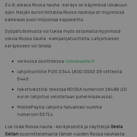
24.9. alkava Roosa nauha -keräys on käynnissä lokakuun
ajan. Neljän euron hintaisia Roosa nauhoja on myynnissä
kaikkiaan puoli miljoonaa kappaletta.
Syöpätutkimusta voi tukea myös ostamalla myynnissä
olevia Roosa nauha -kampanjatuotteita. Lahjoituksen
keräykseen voi tehdä:
verkossa osoitteessa
roosanauha.fi
lahjoitustilille FI20 2344 1800 0032 29 viitteellä
5445
tekstiviestillä: tekstaa ROOSA numeroon 16499 (10
euron lahjoitus veloitetaan puhelinlaskussa)
MobilePaylla: lahjoita haluamasi summa
numeroon 55714
Lue lisää Roosa nauha -keräyksestä ja näyttelijä
Seela
Sellan
suunnittelemasta tämän vuoden Roosa nauhasta: