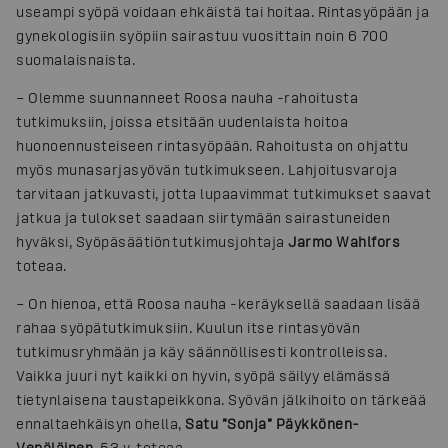
useampi syöpä voidaan ehkäistä tai hoitaa. Rintasyöpään ja
gynekologisiin syöpiin sairastuu vuosittain noin 6 700
suomalaisnaista.
– Olemme suunnanneet Roosa nauha -rahoitusta
tutkimuksiin, joissa etsitään uudenlaista hoitoa
huonoennusteiseen rintasyöpään. Rahoitusta on ohjattu
myös munasarjasyövän tutkimukseen. Lahjoitusvaroja
tarvitaan jatkuvasti, jotta lupaavimmat tutkimukset saavat
jatkua ja tulokset saadaan siirtymään sairastuneiden
hyväksi, Syöpäsäätiön tutkimusjohtaja
Jarmo Wahlfors
toteaa.
– On hienoa, että Roosa nauha -keräyksellä saadaan lisää
rahaa syöpätutkimuksiin. Kuulun itse rintasyövän
tutkimusryhmään ja käy säännöllisesti kontrolleissa.
Vaikka juuri nyt kaikki on hyvin, syöpä säilyy elämässä
tietynlaisena taustapeikkona. Syövän jälkihoito on tärkeää
ennaltaehkäisyn ohella,
Satu ”Sonja” Päykkönen-
Venäläinen
, 53 v, toteaa.