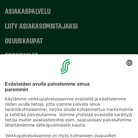
ASIAKASPALVELU
LIITY ASIAKASOMISTAJAKSI
OSUUSKAUPAT
TOIMIPAIKAT
YHTEYSTIEDOT
Sähköpostiosoitteet S-ryhmässä ovat muotoa
etunimi.sukunimi@sok.fi