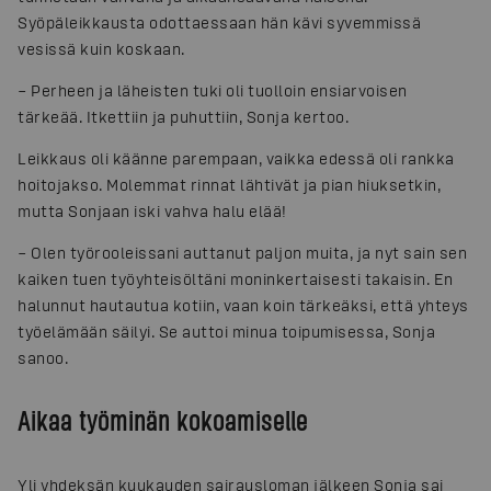
Syöpäleikkausta odottaessaan hän kävi syvemmissä
vesissä kuin koskaan.
– Perheen ja läheisten tuki oli tuolloin ensiarvoisen
tärkeää. Itkettiin ja puhuttiin, Sonja kertoo.
Leikkaus oli käänne parempaan, vaikka edessä oli rankka
hoitojakso. Molemmat rinnat lähtivät ja pian hiuksetkin,
mutta Sonjaan iski vahva halu elää!
– Olen työrooleissani auttanut paljon muita, ja nyt sain sen
kaiken tuen työyhteisöltäni moninkertaisesti takaisin. En
halunnut hautautua kotiin, vaan koin tärkeäksi, että yhteys
työelämään säilyi. Se auttoi minua toipumisessa, Sonja
sanoo.
Aikaa työminän kokoamiselle
Yli yhdeksän kuukauden sairausloman jälkeen Sonja sai