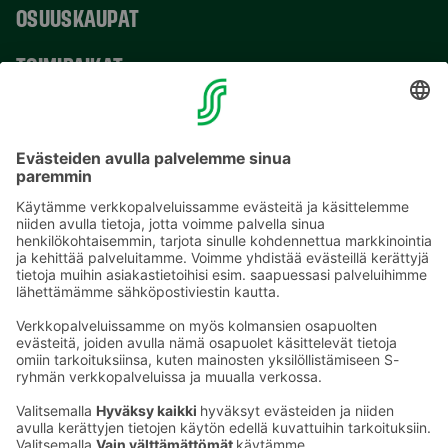
OSUUSKAUPAT
TOIMIPAIKAT
YHTEYSTIEDOT
Sähköpostiosoitteet S-ryhmässä ovat muotoa
etunimi.sukunimi@sok.fi
Seuraa meitä
: