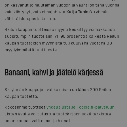
on kasvanut jo muutaman vuoden ja vauhti on tänä vuonna
vain kiihtynyt, valikoimajohtaja
Katja Tapio
S-ryhmän
vähittäiskaupasta kertoo.
Reilun kaupan tuotteissa myynti keskittyy voimakkaasti
suosituimpiin tuotteisiin. Yli 90 prosenttia kaikesta Reilun
kaupan tuotteiden myynnistä tuli kuluvana vuotena 33
myydyimmästä tuotteesta.
Banaani, kahvi ja jäätelö kärjessä
S-ryhmän kauppojen valikoimissa on lähes 200 Reilun
kaupan tuotetta.
Kokosimme tuotteet
yhdelle listalle Foodie.fi-palveluun
.
Listan avulla voi tutustua tuotekirjoon sekä tarkistaa
oman kaupan valikoimat ja hinnat.