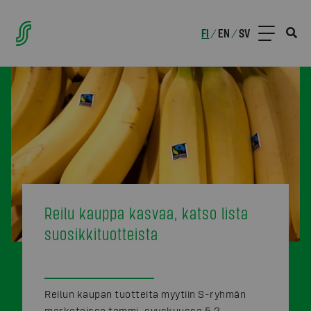
FI
EN
SV
/
/
Reilu kauppa kasvaa, katso lista
suosikkituotteista
Reilun kaupan tuotteita myytiin S-ryhmän
marketeissa tammi–syyskuussa 5,2