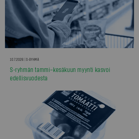
10.7.2026 | S-RYHMÄ
S-ryhmän tammi–kesäkuun myynti kasvoi
edellisvuodesta