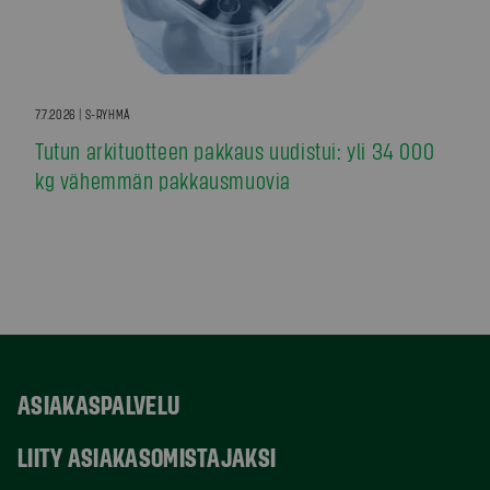
7.7.2026 | S-RYHMÄ
Tutun arkituotteen pakkaus uudistui: yli 34 000
kg vähemmän pakkausmuovia
ASIAKASPALVELU
LIITY ASIAKASOMISTAJAKSI