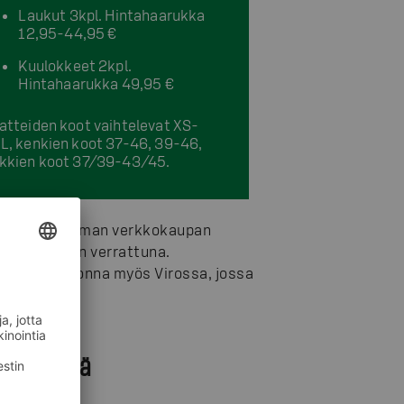
Laukut 3kpl. Hintahaarukka
12,95-44,95 €
Kuulokkeet 2kpl.
Hintahaarukka 49,95 €
atteiden koot vaihtelevat XS-
L, kenkien koot 37-46, 39-46,
kkien koot 37/39-43/45.
i aikaan Prisman verkkokaupan
n normaaliin verrattuna.
tiin viime vuonna myös Virossa, jossa
myynnissä