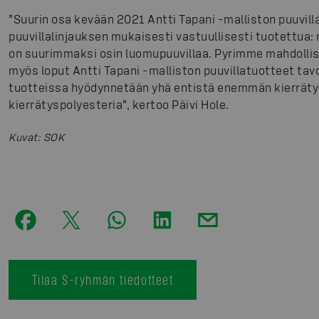
”Suurin osa kevään 2021 Antti Tapani -malliston puuvil
puuvillalinjauksen mukaisesti vastuullisesti tuotettua: 
on suurimmaksi osin luomupuuvillaa. Pyrimme mahdolli
myös loput Antti Tapani -malliston puuvillatuotteet tav
tuotteissa hyödynnetään yhä entistä enemmän kierräty
kierrätyspolyesteria”, kertoo Päivi Hole.
Kuvat
:
SOK
Tilaa S-ryhmän tiedotteet