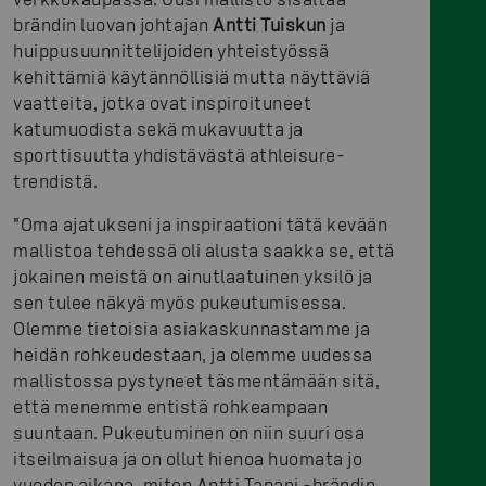
brändin luovan johtajan
Antti Tuiskun
ja
huippusuunnittelijoiden yhteistyössä
kehittämiä käytännöllisiä mutta näyttäviä
vaatteita, jotka ovat inspiroituneet
katumuodista sekä mukavuutta ja
sporttisuutta yhdistävästä athleisure-
trendistä.
”Oma ajatukseni ja inspiraationi tätä kevään
mallistoa tehdessä oli alusta saakka se, että
jokainen meistä on ainutlaatuinen yksilö ja
sen tulee näkyä myös pukeutumisessa.
Olemme tietoisia asiakaskunnastamme ja
heidän rohkeudestaan, ja olemme uudessa
mallistossa pystyneet täsmentämään sitä,
että menemme entistä rohkeampaan
suuntaan. Pukeutuminen on niin suuri osa
itseilmaisua ja on ollut hienoa huomata jo
vuoden aikana, miten Antti Tapani -brändin