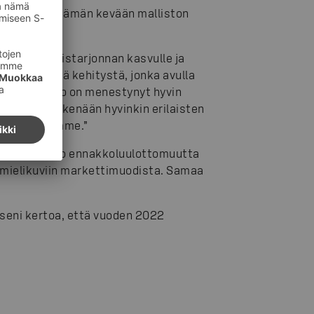
koo myös tämän kevään malliston
an pukeutumistarjonnan kasvulle ja
iso osa sitä kehitystä, jonka avulla
ita. Mallisto on menestynyt hyvin
tteita keskenään hyvinkin erilaisten
n kuin toivoimme.”
 koska se tuo ennakkoluulottomuutta
 mielikuviin markettimuodista. Samaa
kseni kertoa, että vuoden 2022