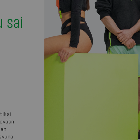
u sai
tiksi
kevään
pan
svuna.