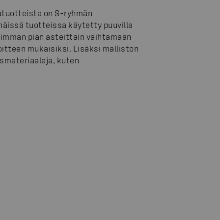
latuotteista on S-ryhmän
näissä tuotteissa käytetty puuvilla
simman pian asteittain vaihtamaan
oitteen mukaisiksi. Lisäksi malliston
smateriaaleja, kuten