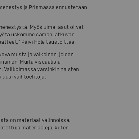
et menestys ja Prismassa ennustetaan
menestystä. Myös uima-asut olivat
 myötä uskomme saman jatkuvan.
aatteet,” Päivi Hole taustoittaa.
eva musta ja valkoinen, joiden
unainen. Muita visuaalisia
t. Valikoimassa varsinkin naisten
 uusi vaihtoehtoja.
sta on materiaalivalinnoissa.
tuotettuja materiaaleja, kuten