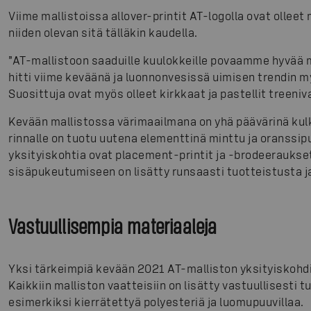
Viime mallistoissa allover-printit AT-logolla ovat olle
niiden olevan sitä tälläkin kaudella.
”AT-mallistoon saaduille kuulokkeille povaamme hyvää 
hitti viime keväänä ja luonnonvesissä uimisen trendin
Suosittuja ovat myös olleet kirkkaat ja pastellit treeniv
Kevään mallistossa värimaailmana on yhä päävärinä kulk
rinnalle on tuotu uutena elementtinä minttu ja oranssip
yksityiskohtia ovat placement-printit ja -brodeeraukse
sisäpukeutumiseen on lisätty runsaasti tuotteistusta ja
Vastuullisempia materiaaleja
Yksi tärkeimpiä kevään 2021 AT-malliston yksityiskohdi
Kaikkiin malliston vaatteisiin on lisätty vastuullisesti 
esimerkiksi kierrätettyä polyesteriä ja luomupuuvillaa.