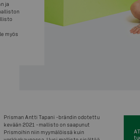
n ja
alliston
listo
lle myös
Prisman Antti Tapani -brändin odotettu
kevään 2021 -mallisto on saapunut
AT
Prismoihin niin myymälöissä kuin
tu
verkkokaupassa. Uusi mallisto sisältää