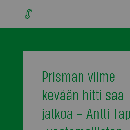
Prisman viime
kevään hitti saa
jatkoa – Antti Ta