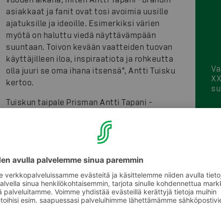
asiakkaat ja fanit ovat tosi avoimia uusille
ajatuksille ja ideoille. Esimerkiksi värien
myötä on haluttu viedä näyttävämpään
suuntaan. Toivon kevään vaatteiden tuovan
käyttäjilleen iloa, inspiraatiota ja rohkeutta
Va
olla juuri se oma ihana itsensä”, Antti Tuisku
XX
kertoo.
su
Tuiskun taipale Prisman Antti Tapani -
brändin luovana johtajana on ollut
nousujohteinen. Malliston lanseeraus viime keväänä sa
pukeutumiseen parhaimmillaan 17-kertaisen myyntipiiki
Kansainvälisille markkinoille tähtäävä brändi lanseerat
se on menestynyt hyvin.
Näkyvä merkitys Prisman pukeutumisen 