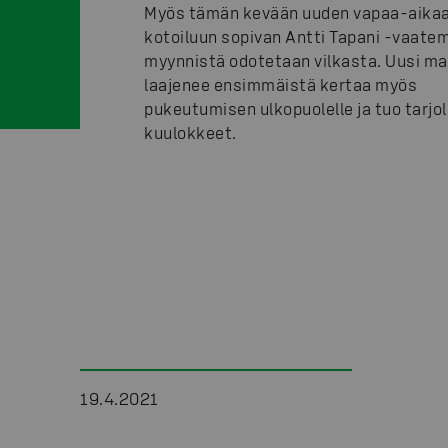
Myös tämän kevään uuden vapaa-aikaa
kotoiluun sopivan Antti Tapani -vaatem
myynnistä odotetaan vilkasta. Uusi mal
laajenee ensimmäistä kertaa myös
pukeutumisen ulkopuolelle ja tuo tarjo
kuulokkeet.
19.4.2021