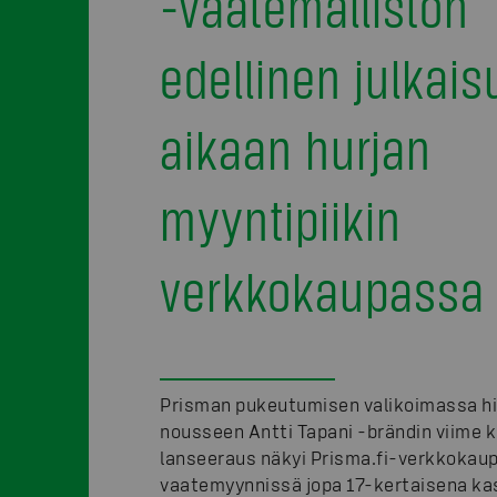
-vaatemalliston
edellinen julkais
aikaan hurjan
myyntipiikin
verkkokaupassa
Prisman pukeutumisen valikoimassa hi
nousseen Antti Tapani -brändin viime 
lanseeraus näkyi Prisma.fi-verkkokau
vaatemyynnissä jopa 17-kertaisena ka