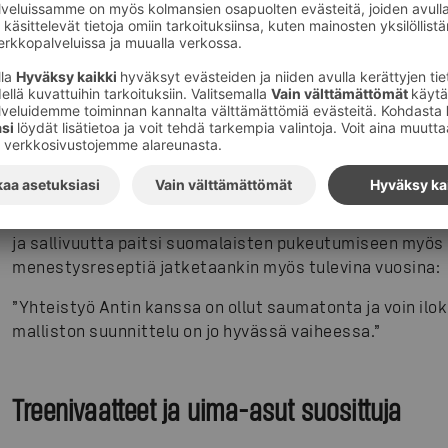
Prisman käyttötavarakaupan myyntijohtaja
Päivi Hole
us
näkyvän myyntitilastoissa.
”Antti Tapani -brändillä on ollut näkyvä merkitys Prism
koko marketkaupan vaatemyynnille. Antti Tapani on ollut 
olemme nyt suomalaisten suosituin paikka ostaa vaatte
myös esimerkiksi sosiaalisessa mediassa ja näemme tuo
ihmisten päällä erilaisissa käyttötilanteissa – juuri nii
Holen mukaan Antti Tapani on alansa suunnannäyttäjä,
ja sallivuutta paitsi suomalaisten pukeutumiseen myös
menestysreseptiä jatketaankin myös tulevina vuosina:
”Yhteistyö Antin kanssa on ollut saumatonta ja voin ilo
malliston suunnittelu on jo hyvässä vaiheessa.”
Treenivaatteet ja uima-asut suosittuja