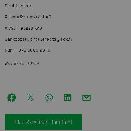
Piret Lankots
Prisma Peremarket AS
Viestintäpäällikkö
Sähköposti: piret.lankots@sok.fi
Puh.: +372 5680 9670
Kuvat
:
Karli Saul
Tilaa S-ryhmän tiedotteet