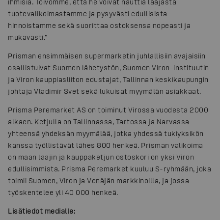
ihmisiä. Toivomme, että he voivat nauttia laajasta
tuotevalikoimastamme ja pysyvästi edullisista
hinnoistamme sekä suorittaa ostoksensa nopeasti ja
mukavasti."
Prisman ensimmäisen supermarketin juhlallisiin avajaisiin
osallistuivat Suomen lähetystön, Suomen Viron-instituutin
ja Viron kauppiasliiton edustajat, Tallinnan keskikaupungin
johtaja Vladimir Svet sekä lukuisat myymälän asiakkaat.
Prisma Peremarket AS on toiminut Virossa vuodesta 2000
alkaen. Ketjulla on Tallinnassa, Tartossa ja Narvassa
yhteensä yhdeksän myymälää, jotka yhdessä tukiyksikön
kanssa työllistävät lähes 800 henkeä. Prisman valikoima
on maan laajin ja kauppaketjun ostoskori on yksi Viron
edullisimmista. Prisma Peremarket kuuluu S-ryhmään, joka
toimii Suomen, Viron ja Venäjän markkinoilla, ja jossa
työskentelee yli 40 000 henkeä.
Lisätiedot medialle: