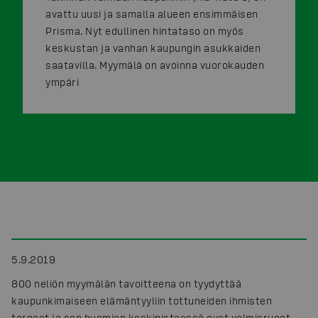
avattu uusi ja samalla alueen ensimmäisen
Prisma. Nyt edullinen hintataso on myös
keskustan ja vanhan kaupungin asukkaiden
saatavilla. Myymälä on avoinna vuorokauden
ympäri
5.9.2019
800 neliön myymälän tavoitteena on tyydyttää
kaupunkimaiseen elämäntyyliin tottuneiden ihmisten
tarpeet ja sen huomion keskipisteessä ovat valmisruoat,