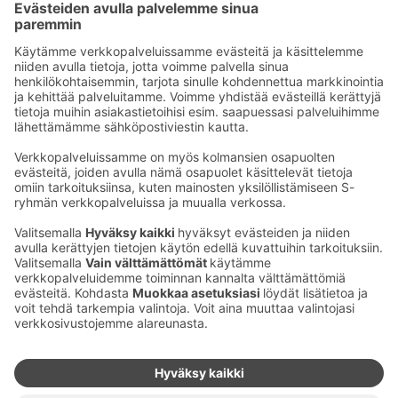
Sähköpostiosoitteet S-ryhmässä ovat muotoa
etunimi.sukunimi@sok.fi
Seuraa meitä
:
Muuta evästeasetuksia