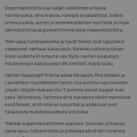
Supermarketista saa laajan valikoiman erilaisia
valmisruokia, leivonnaisia, voileipiä ja salaatteja, lisäksi
urheiluruokia, lasten ja lemmikkieläinten tuotteita ja myös
laktoosittomia ja gluteenittomia sekä vegaanituotteita.
”Niin laaja tuotevalikoima ja hyvät hinnat ovat lopultakin
saapuneet vanhaan kaupunkiin. Kaikkien kahvinystävien
iloksi uudesta Prismasta saa myös vanhan kaupungin
edullisimman kahvijuoman 95 sentillä”, Kilpiä lisäsi.
Vanhan kaupungin Prisma alkaa Sikupillin, Mustamäen ja
Lasnamäen myymälöiden tavoin olla avoinna vuorokauden
ympäri. Kilpiän mukaan 24/7 avoinna olevat kaupat ovat
sekä Tallinnassa, Tartossa että Narvassa tähän mennessä
osoittaneet, että niille on kysyntää ja asiakkaat ovat
tällaisesta mahdollisuudesta kiitollisia.
”Meidän supermarkettimme sijaitsee Tallinnan ytimessä,
jossa asuu, työskentelee ja poikkeaa päivittäin tuhansia