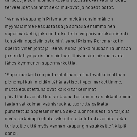
terveelliset valinnat sekä mukavat ja nopeat ostot.
”Vanhan kaupungin Prisma on meidän ensimmäinen
myymälämme keskustassa ja samalla ensimmäinen
supermarketti, joka on tarkoitettu ympärivuorokautisesti
tehtäviin nopeisiin ostoihin”, sanoi Prisma Peremarketin
operatiivinen johtaja Teemu Kilpiä, jonka mukaan Tallinnaan
ja sen lähiympäristöön aiotaan lähivuosien aikana avata
lähes kymmenen supermarkettia.
”Supermarketti on pinta-alaltaan ja tuotevalikoimaltaan
pienempi kuin meidän tähänastiset hypermarkettimme,
mutta edustettuna ovat kaikki tärkeimmät
päivittäistavarat. Uudistuksena tarjoamme asiakkaillemme
laajan valikoiman valmisruokia, tuoretta paikalla
puristettua appelsiinimehua sekä luonnollisesti on tarjolla
myös tärkeimpiä elintarvikkeita ja kulutustavaroita sekä
turisteille että myös vanhan kaupungin asukkaille”, Kilpiä
sanoi.